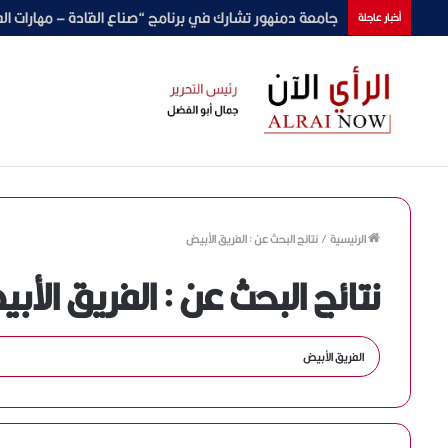
رامي وحيد يخوض تجربة عالمية جديدة في «Clairmont World».. ويكشف تفاصيل دوره ومسؤوليته أمام الجمهور العالمي(حوار)
أخبار عاجلة
الرئيسية
/
نتائج البحث عن : الفريق الأبيض
نتائج البحث عن :
الفريق الأب