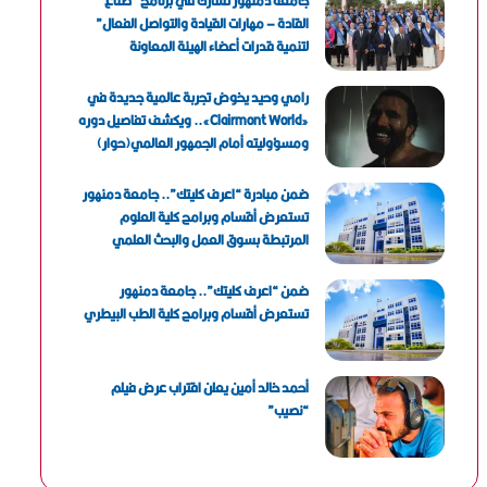
جامعة دمنهور تشارك في برنامج “صناع
القادة – مهارات القيادة والتواصل الفعال”
لتنمية قدرات أعضاء الهيئة المعاونة
رامي وحيد يخوض تجربة عالمية جديدة في
«Clairmont World».. ويكشف تفاصيل دوره
ومسؤوليته أمام الجمهور العالمي(حوار)
ضمن مبادرة “اعرف كليتك”.. جامعة دمنهور
تستعرض أقسام وبرامج كلية العلوم
المرتبطة بسوق العمل والبحث العلمي
ضمن “اعرف كليتك”.. جامعة دمنهور
تستعرض أقسام وبرامج كلية الطب البيطري
أحمد خالد أمين يعلن اقتراب عرض فيلم
“نصيب”