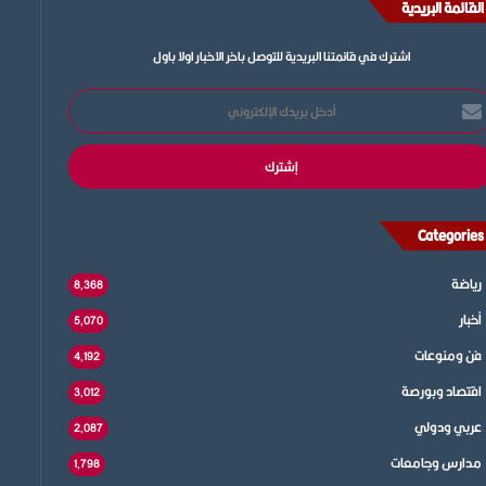
القائمة البريدية
اشترك في قائمتنا البريدية للتوصل باخر الاخبار اولا باول
خل
يدك
إلكتروني
Categories
رياضة
8٬368
أخبار
5٬070
فن ومنوعات
4٬192
اقتصاد وبورصة
3٬012
عربي ودولي
2٬087
مدارس وجامعات
1٬798