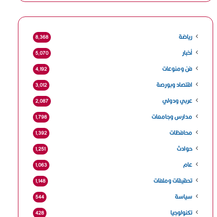
رياضة
8٬368
أخبار
5٬070
فن ومنوعات
4٬192
اقتصاد وبورصة
3٬012
عربي ودولي
2٬087
مدارس وجامعات
1٬798
محافظات
1٬392
حوادث
1٬251
عام
1٬063
تحقيقات وملفات
1٬148
سياسة
544
تكنولوجيا
428