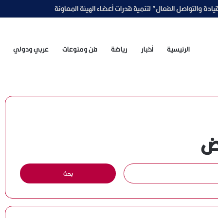
الرئيسية
أخبار
رياضة
فن ومنوعات
عربي ودولي
يض
ا
ل
ب
ح
ث