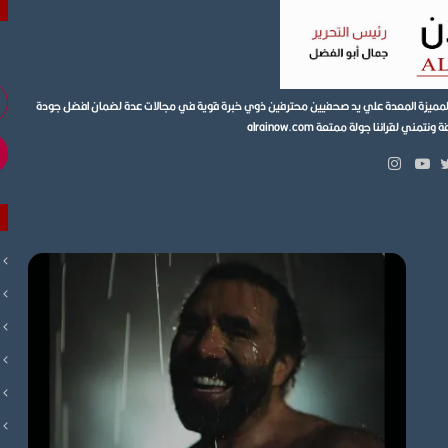
أد
ية المميزة المعدة علي يد صحفيين محترفين ذوي خبرة قوية في مجالات عدة لضمان افضل جودة
بر
ي لقرائنا جولة ممتعة alrainow.com
ال
انستقرام
بوك
تويتر
يوتيوب