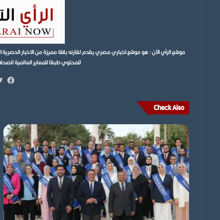
موقع الرأي الآن : هو موقع اخباري مصري يقدم لقارئه باقة مميزة من الاخبار الحصر
للمحتوي طبقا للمعاير العالمية للصحافة ونتمن
فيس
Check Also