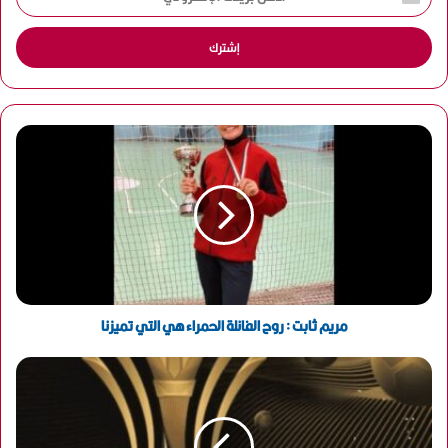
د
خ
ل
ب
ر
ي
د
ك
ا
ل
إ
ل
ك
ت
ر
و
مريم ثابت : روح الفانلة الحمراء هي التي تميزنا
ن
ي