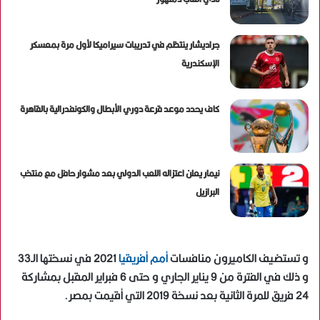
جراديشار ينتظم في تدريبات سيراميكا لأول مرة بمعسكر
الإسكندرية
كاف يحدد موعد قرعة دوري الأبطال والكونفدرالية بالقاهرة
نيمار يعلن اعتزاله اللعب الدولي بعد مشوار حافل مع منتخب
البرازيل
و تستضيف الكاميرون منافسات
أمم أفريقيا
2021 في نسختها الـ33
و ذلك في الفترة من 9 يناير الجاري و حتى 6 فبراير المقبل بمشاركة
24 فريق للمرة الثانية بعد نسخة 2019 التي أقيمت بمصر.