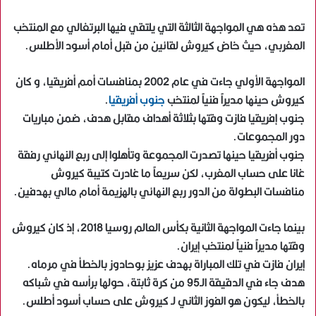
تعد هذه هي المواجهة الثالثة التي يلتقي فيها البرتغالي مع المنتخب
المغربي، حيث خاض كيروش لقائين من قبل أمام أسود الأطلس.
المواجهة الأولي جاءت في عام 2002 بمنافسات أمم أفريقيا، و كان
كيروش حينها مديراً فنياً لمنتخب
جنوب أفريقيا
.
جنوب إفريقيا فازت وقتها بثلاثة أهداف مقابل هدف، ضمن مباريات
دور المجموعات.
جنوب أفريقيا حينها تصدرت المجموعة وتأهلوا إلى ربع النهائي رفقة
غانا على حساب المغرب، لكن سريعاً ما غادرت كتيبة كيروش
منافسات البطولة من الدور ربع النهائي بالهزيمة أمام مالي بهدفين.
بينما جاءت المواجهة الثانية بكأس العالم روسيا 2018، إذ كان كيروش
وقتها مديراً فنياً لمنتخب إيران.
إيران فازت في تلك المباراة بهدف عزيز بوحادوز بالخطأ في مرماه.
هدف جاء في الدقيقة الـ95 من كرة ثابتة، حولها برأسه في شباكه
بالخطأ، ليكون هو الفوز الثاني لـ كيروش على حساب أسود أطلس.