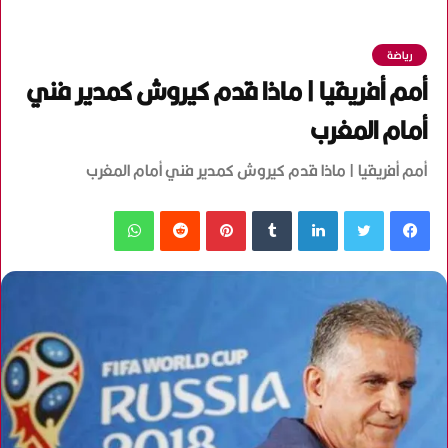
رياضة
أمم أفريقيا | ماذا قدم كيروش كمدير فني
أمام المغرب
أمم أفريقيا | ماذا قدم كيروش كمدير فني أمام المغرب
فيسبوك
تويتر
لينكدإن
‏Tumblr
بينتيريست
‏Reddit
واتساب