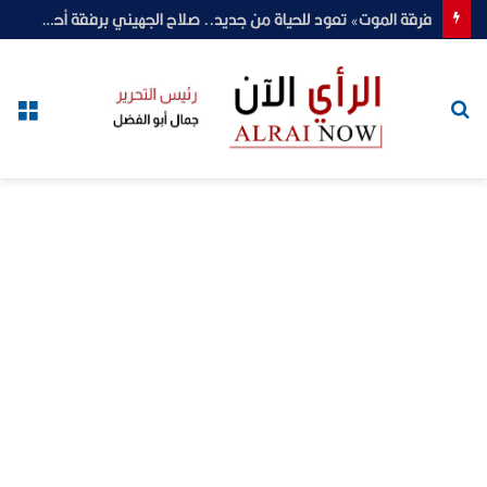
فرقة الموت» تعود للحياة من جديد.. صلاح الجهيني برفقة أحمد عز في لوكيشن التصوير استعدادًا لحسم مصير الفيلم
بحث
الق
عن