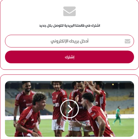
اشترك في قائمتنا البريدية لتتوصل بكل جديد
أ
د
خ
ل
ب
ر
ي
د
ك
ا
ل
إ
ل
ك
ت
ر