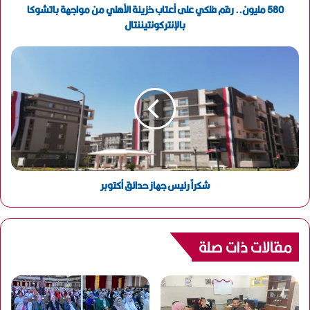
و
580 مليون.. رقم فلكي على أعتاب خزينة الأهلي من مواجهة باتشوكا
ن
بالإنتركونتيننتال
ي
شكراً رئيس جهاز حدائق أكتوبر
مقالات ذات صلة