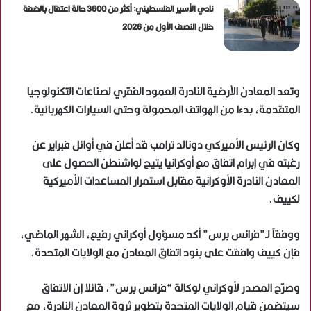
نادي الأسير الفلسطيني: أكثر من 3600 حالة اعتقال بالضفة
خلال النصف الأول من 2026
وتعد المعادن الأرضية النادرة العمود الفقري لصناعات التكنولوجيا
المتقدمة، بدءا من الهواتف المحمولة وحتى السيارات الكهربائية.
وكان الرئيس الأميركي دونالد ترامب قد أعلن في أوائل فبراير عن
رغبته في إبرام اتفاق مع أوكرانيا يتيح لواشنطن الحصول على
المعادن النادرة الأوكرانية مقابل استمرار المساعدات الأميركية
لكييف.
ووفقاً لـ”فرانس برس” أكد مسؤول أوكراني رفيع، الشهر الماضي،
فإن كييف وافقت على بنود اتفاق المعادن مع الولايات المتحدة.
وصرّح المصدر لأوكراني لوكالة “فرانس برس”، قائلا إن الاتفاق
سيتضمن قيام الولايات المتحدة بتطوير ثروة المعادن النادرة، مع