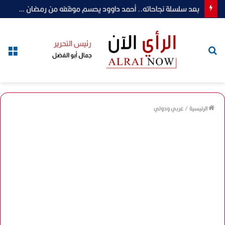
بعد سلسلة نجاحاته.. أحمد داوود يحسم موقفه من رمضان 2027 بـ«ونس»
بحث
الق
عن
الرئيسية
/
عربي ودولي