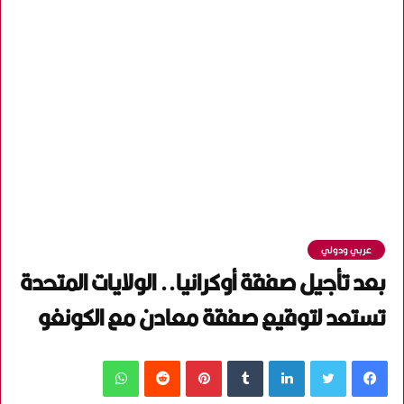
عربي ودولي
بعد تأجيل صفقة أوكرانيا.. الولايات المتحدة
تستعد لتوقيع صفقة معادن مع الكونغو
فيسبوك
تويتر
لينكدإن
‏Tumblr
بينتيريست
‏Reddit
واتساب