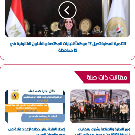
التنمية المحلية تحيل 17 موظفاً للنيابات المختصة والشئون القانونية في
12 محافظة
مقالات ذات صلة
وزير التجارة والصناعة يشارك بفعاليات
إعداد القادة يعلن خطته لإعداد قادة فى
النسخة الثالثة من معرض ومؤتمر “ليب
مصر والوطن العربى