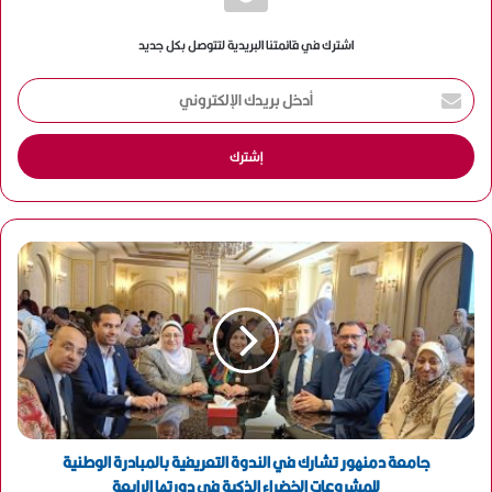
اشترك في قائمتنا البريدية لتتوصل بكل جديد
أ
د
خ
ل
ب
ر
ي
د
ك
ا
ل
إ
ل
ك
ت
ر
و
جامعة دمنهور تشارك في الندوة التعريفية بالمبادرة الوطنية
ن
للمشروعات الخضراء الذكية في دورتها الرابعة