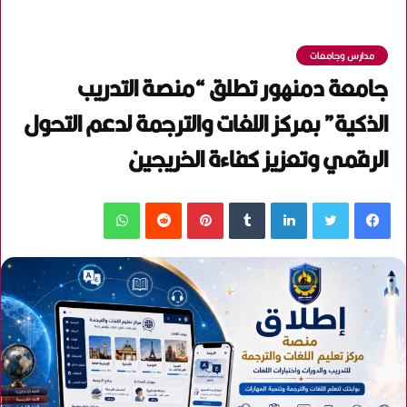
مدارس وجامعات
جامعة دمنهور تطلق “منصة التدريب
الذكية” بمركز اللغات والترجمة لدعم التحول
الرقمي وتعزيز كفاءة الخريجين
فيسبوك
تويتر
لينكدإن
‏Tumblr
بينتيريست
‏Reddit
واتساب