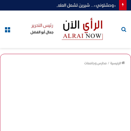
«وحشتوني».. شيرين تشعل العلمين في ليلة استثنائية ومفاجأة محمود الليثي تخطف الأنظار
بحث
الق
عن
الرئيسية
/
مدارس وجامعات