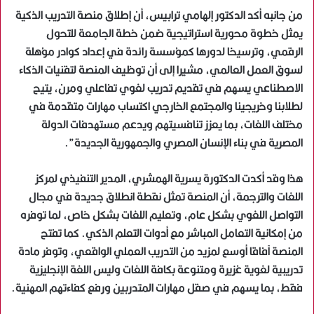
من جانبه أكد الدكتور إلهامي ترابيس، أن إطلاق منصة التدريب الذكية
يمثل خطوة محورية استراتيجية ضمن خطة الجامعة للتحول
الرقمي، وترسيخا لدورها كمؤسسة رائدة في إعداد كوادر مؤهلة
لسوق العمل العالمي، مشيرا إلى أن توظيف المنصة لتقنيات الذكاء
الاصطناعي يسهم في تقديم تدريب لغوي تفاعلي ومرن، يتيح
لطلابنا وخريجينا والمجتمع الخارجي اكتساب مهارات متقدمة في
مختلف اللغات، بما يعزز تنافسيتهم ويدعم مستهدفات الدولة
المصرية في بناء الإنسان المصري والجمهورية الجديدة”.
هذا وقد أكدت الدكتورة يسرية الهمشري، المدير التنفيذي لمركز
اللغات والترجمة، أن المنصة تمثل نقطة انطلاق جديدة في مجال
التواصل اللغوي بشكل عام، وتعليم اللغات بشكل خاص، لما توفره
من إمكانية التعامل المباشر مع أدوات التعلم الذكي. كما تفتح
المنصة آفاقا أوسع لمزيد من التدريب العملي الواقعي، وتوفر مادة
تدريبية لغوية غزيرة ومتنوعة بكافة اللغات وليس اللغة الإنجليزية
فقط، بما يسهم في صقل مهارات المتدربين ورفع كفاءتهم المهنية.