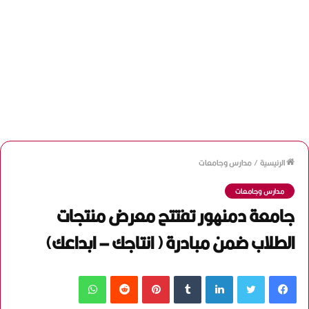
الرئيسية
/
مدارس وجامعات
مدارس وجامعات
جامعة دمنهور تفتتح معرض منتجات
الطلاب ضمن مبادرة ( انتاجك – ابداعك)
فيسبوك
تويتر
لينكدإن
‏Tumblr
بينتيريست
‏Reddit
واتساب