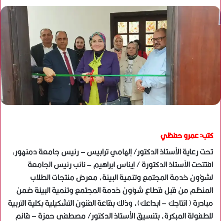
كتب: عمرو حفظي
تحت رعاية الأستاذ الدكتور/ إلهامي ترابيس – رئيس جامعة دمنهور،
افتتحت الأستاذ الدكتورة / إيناس ابراهيم – نائب رئيس الجامعة
لشؤون خدمة المجتمع وتنمية البيئة، معرض منتجات الطلاب
المنظم من قبل قطاع شؤون خدمة المجتمع وتنمية البيئة ضمن
مبادرة ( انتاجك – ابداعك)، وذلك بقاعة الفنون التشكيلية بكلية التربية
للطفولة المبكرة، بتنسيق الأستاذ الدكتور/ مصطفى حمزة – قائم