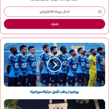
أ
د
خ
ل
ب
ر
ي
د
ك
ا
ل
إ
ل
ك
ت
ر
و
بيراميدز يطلب تأجيل مباراة سيراميكا
ن
ي