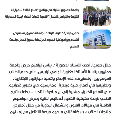
جامعة دمنهور تشارك في برنامج “صناع القادة – مهارات
القيادة والتواصل الفعال” لتنمية قدرات أعضاء الهيئة المعاونة
ضمن مبادرة “اعرف كليتك”.. جامعة دمنهور تستعرض
أقسام وبرامج كلية العلوم المرتبطة بسوق العمل والبحث
العلمي
خلال كلمتها، أكدت الأستاذ الدكتورة / إيناس ابراهيم حرص جامعة
دمنهور برئاسة الأستاذ الدكتور/ إلهامي ترابيس، على دعم الطلاب
الموهوبين، وتحفيزهم على الإبداع وتنمية مهاراتهم الابتكارية،
وتطبيقها في أعمال فنية مبتكرة، مما يسهم في تطوير قدراتهم
على التفكير الخلاق، مشيرة إلى أن مبادرة (انتاجك – ابداعك) تتيح
للطلاب فرصة حقيقية؛ لتقديم أعمالهم الفنية وعرض مواهبهم
الكامنة في مجالات الفنون والأشغال اليدوية من خلال (معرض
منتجات الطلاب)، بالإضافة إلى منحهم فرصة للتفاعل مع زملائهم