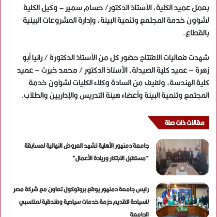
بعمل عميد الكلية، الأستاذ الدكتور/ حسام سمير – وكيل الكلية
لشؤون خدمة المجتمع وتنمية البيئة، وإدارة المشروعات البيئية
بالقطاع.
شهدت فعاليات الافتتاح حضور كل من الأستاذ الدكتورة / رانيا أبو
زهرة – عميد كلية الصيدلة، الأستاذ الدكتور / محمد خيرت – عميد
كلية الهندسة، ولفيف من السادة وكلاء الكليات لشؤون خدمة
المجتمع وتنمية البيئة وأعضاء هيئة التدريس والإداريين والطلاب.
مقالات ذات صلة
جامعة دمنهور الأهلية تشهد العروض النهائية لمسابقة
“مستقبل الابتكار وريادة الأعمال”
رئيس جامعة دمنهور يوقع بروتوكول تعاون مع شركة مصر
للسياحة لتقديم حزمة خدمات سياحية وفندقية لمنتسبي
الجامعة