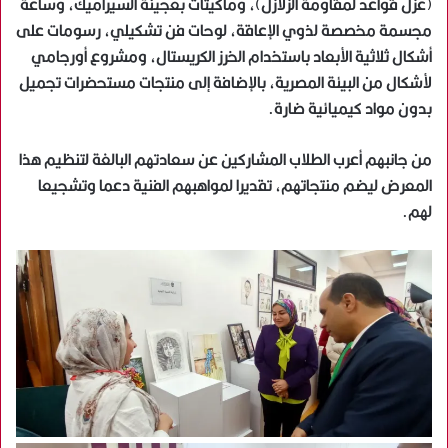
(عزل قواعد لمقاومة الزلازل)، وماكيتات بعجينة السيراميك، وساعة
مجسمة مخصصة لذوي الإعاقة، لوحات فن تشكيلي، رسومات على
أشكال ثلاثية الأبعاد باستخدام الخرز الكريستال، ومشروع أورجامي
لأشكال من البيئة المصرية، بالإضافة إلى منتجات مستحضرات تجميل
بدون مواد كيميائية ضارة.
من جانبهم أعرب الطلاب المشاركين عن سعادتهم البالغة لتنظيم هذا
المعرض ليضم منتجاتهم، تقديرا لمواهبهم الفنية دعما وتشجيعا
لهم.