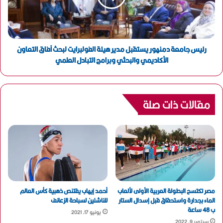
رئيس جامعة دمنهور يستقبل مدير هيئة الفولبرايت لبحث آفاق التعاون
الأكاديمي والبحثي وبرامج التبادل العلمي
مقالات ذات صلة
مصر تكتسح البطولة العربية الأولى لألعاب
أحمد إيهاب يقتنص ذهبية كأس العالم
الماء بجدارة واستحقاق قبل إسدال الستار
للناشئين لسباحة الزعانف
ب 48 ساعة
يونيو 17, 2021
سبتمبر 9, 2022