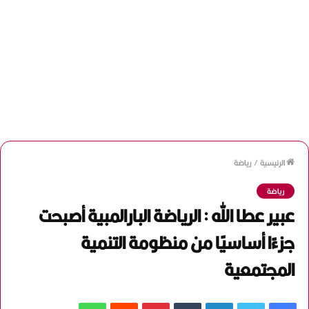
الرئيسية
/
رياضة
رياضة
عبير عطا الله : الرياضة البارالمبية أصبحت
جزءًا أساسيًا من منظومة التنمية
المجتمعية
فيسبوك
تويتر
لينكدإن
‏Tumblr
بينتيريست
‏Reddit
واتساب