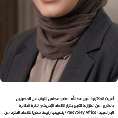
أعربت الدكتورة عبير عطالله، عضو مجلس النواب عن المصريين
بالخارج، عن اعتزازها الكبير بقرار الاتحاد الإفريقي للكرة الطائرة
البارالمبية (ParaVolley Africa) بتعيينها رئيسًا فخريًا للاتحاد للفترة من