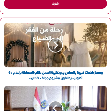
ل
ب
ر
ي
د
ك
ا
ل
إ
ل
ك
ت
ر
و
وسط إشادات كبيرة بالمشروع وبكتيبة العمل طلاب الصحافة بإعلام «6
ن
أكتوبر» يطلقون مشروع مجلة «ضحى»
ي