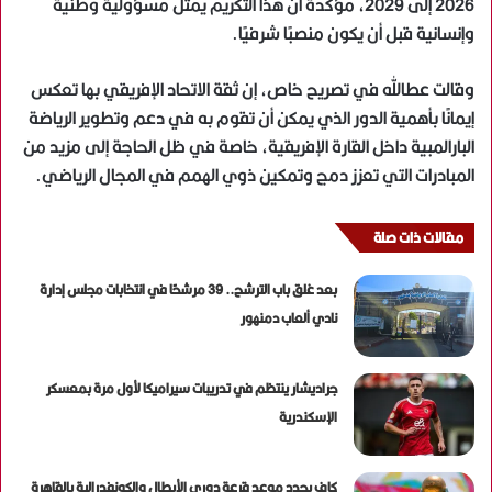
2026 إلى 2029، مؤكدة أن هذا التكريم يمثل مسؤولية وطنية
وإنسانية قبل أن يكون منصبًا شرفيًا.
وقالت عطالله في تصريح خاص، إن ثقة الاتحاد الإفريقي بها تعكس
إيمانًا بأهمية الدور الذي يمكن أن تقوم به في دعم وتطوير الرياضة
البارالمبية داخل القارة الإفريقية، خاصة في ظل الحاجة إلى مزيد من
المبادرات التي تعزز دمج وتمكين ذوي الهمم في المجال الرياضي.
مقالات ذات صلة
بعد غلق باب الترشح.. 39 مرشحًا في انتخابات مجلس إدارة
نادي ألعاب دمنهور
جراديشار ينتظم في تدريبات سيراميكا لأول مرة بمعسكر
الإسكندرية
كاف يحدد موعد قرعة دوري الأبطال والكونفدرالية بالقاهرة