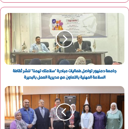
ر
ي
د
ك
ا
ل
إ
ل
ك
ت
ر
و
جامعة دمنهور تواصل فعاليات مبادرة "سلامتك تهمنا" لنشر ثقافة
ن
السلامة المهنية بالتعاون مع مديرية العمل بالبحيرة
ي