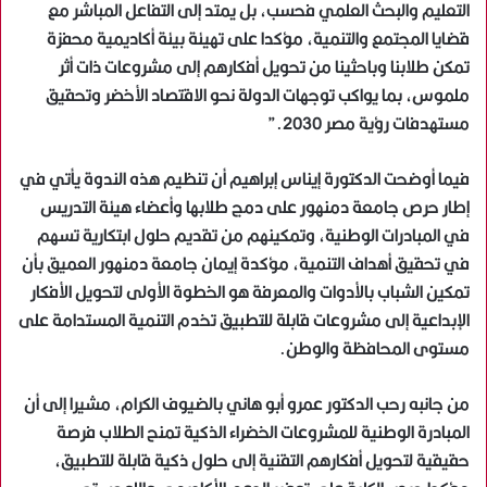
التعليم والبحث العلمي فحسب، بل يمتد إلى التفاعل المباشر مع
قضايا المجتمع والتنمية، مؤكدا على تهيئة بيئة أكاديمية محفزة
تمكن طلابنا وباحثينا من تحويل أفكارهم إلى مشروعات ذات أثر
ملموس، بما يواكب توجهات الدولة نحو الاقتصاد الأخضر وتحقيق
مستهدفات رؤية مصر 2030.”
فيما أوضحت الدكتورة إيناس إبراهيم أن تنظيم هذه الندوة يأتي في
إطار حرص جامعة دمنهور على دمج طلابها وأعضاء هيئة التدريس
في المبادرات الوطنية، وتمكينهم من تقديم حلول ابتكارية تسهم
في تحقيق أهداف التنمية، مؤكدة إيمان جامعة دمنهور العميق بأن
تمكين الشباب بالأدوات والمعرفة هو الخطوة الأولى لتحويل الأفكار
الإبداعية إلى مشروعات قابلة للتطبيق تخدم التنمية المستدامة على
مستوى المحافظة والوطن.
من جانبه رحب الدكتور عمرو أبو هاني بالضيوف الكرام، مشيرا إلى أن
المبادرة الوطنية للمشروعات الخضراء الذكية تمنح الطلاب فرصة
حقيقية لتحويل أفكارهم التقنية إلى حلول ذكية قابلة للتطبيق،