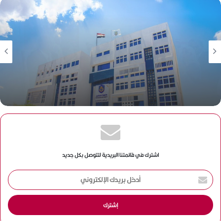
مدارس وجامعات
منذ 4 أيام
مدارس وجامعات
جامعة دمنهور ترفع درجة الاستعداد القصوى بمعامل
منذ 4 أيام
التنسيق الإلكتروني وتطلق حزمة خدمات متكاملة لدعم طلاب
الثانوية العامة وذوي الهمم
وزير التخطيط ومحافظ البحيرة يتفقدان مشروعي
المستشفى الجامعي ومبنى كلية الطب البشري بجامعة
دمنهور
اشترك في قائمتنا البريدية لتتوصل بكل جديد
أ
د
خ
ل
ب