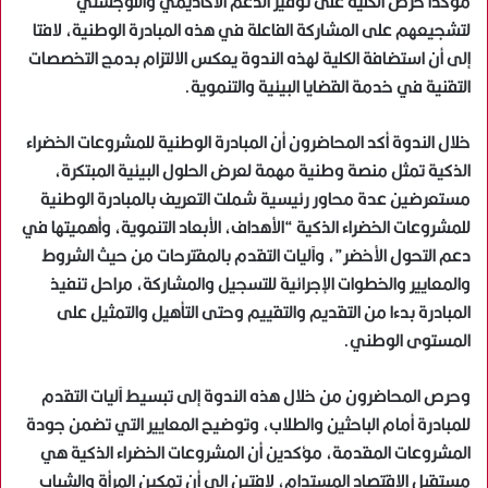
مؤكدا حرص الكلية على توفير الدعم الأكاديمي واللوجستي
لتشجيعهم على المشاركة الفاعلة في هذه المبادرة الوطنية، لافتا
إلى أن استضافة الكلية لهذه الندوة يعكس الالتزام بدمج التخصصات
التقنية في خدمة القضايا البيئية والتنموية.
خلال الندوة أكد المحاضرون أن المبادرة الوطنية للمشروعات الخضراء
الذكية تمثل منصة وطنية مهمة لعرض الحلول البيئية المبتكرة،
مستعرضين عدة محاور رئيسية شملت التعريف بالمبادرة الوطنية
للمشروعات الخضراء الذكية “الأهداف، الأبعاد التنموية، وأهميتها في
دعم التحول الأخضر”، وآليات التقدم بالمقترحات من حيث الشروط
والمعايير والخطوات الإجرائية للتسجيل والمشاركة، مراحل تنفيذ
المبادرة بدءا من التقديم والتقييم وحتى التأهيل والتمثيل على
المستوى الوطني.
وحرص المحاضرون من خلال هذه الندوة إلى تبسيط آليات التقدم
للمبادرة أمام الباحثين والطلاب، وتوضيح المعايير التي تضمن جودة
المشروعات المقدمة، مؤكدين أن المشروعات الخضراء الذكية هي
مستقبل الاقتصاد المستدام، لافتين إلى أن تمكين المرأة والشباب