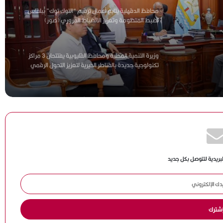
اطنين
وزيرة التنمية المحلية ومحافظ القليوبية يفتتحان 3 مراكز
التوك
تكنولوجية جديدة بالقناطر الخيرية لتعزيز التحول الرقمي
ز
بعد شكاوى المواطنين.. ضبط أكثر من طن لحوم غير
صالحة للتداول داخل منشأة بمركز أجا
إزالة بناء مخالف على مساحة 100 متر بقرية الرضوان ضمن
حملات استرداد أراضي الدولة ببورسعيد
لبريدية لتتوصل بكل جديد
البحيرة: رئيس الوزراء يتفقد مشروع إحياء القصر الملكي
بإدفينا ويؤكد أهمية استثماره كمقصد سياحي وتاريخي
الجيزة: تحصين 227 ألف رأس ماشية ضمن الحملة القومية
للتحصين ضد مرضي الحمى القلاعية والوادي المتصدع