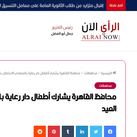
جامعة دمنهور تشارك في البرنامج التدريبي لوزارة التضامن 
أخبار عاجلة
الرئيسية
/
محافظات
/
محافظ القاهرة يشارك أطفال دار رعاية بالمعادى الاحتفال با
محافظات
محافظ القاهرة يشارك أطفال دار رعاية با
العيد
فيسبوك
تويتر
لينكدإن
‏Tumblr
بينتيريست
‏Reddit