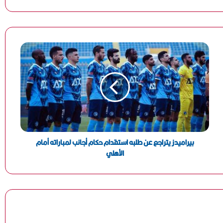
محافظ البحيرة تتفقد عدد من لجان الشهادة الإعدادية بكفر
الدوار وتؤكد توفير كافة التيسيرات لانتظام الامتحانات
محافظة البحر الأحمر تتخذ إجراءات حاسمة ضد مخالفات
التخلص من مخلفات الأضاحي وتؤكد عدم التهاون مع أي
تجاوزات بيئية
بعد حصولها على 15 درجة بالثانوية العامة.. أسرة طالبة
متفوقة في البحيرة تتقدم بتظلم رسمي
بيراميدز يتراجع عن طلبه استقدام حكام أجانب لمباراته أمام
الأهلي
محافظ كفرالشيخ يبحث شكاوى المواطنين ويوجه بسرعة
حلها ميدانيًا
محافظ الدقهلية يتابع أعمال ترقيم “التوك توك” ببلقاس
لضبط المنظومة وتعزيز الانضباط المروري (صور)