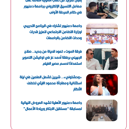
إقبال متزايد من طلاب الثانوية العامة على
معامل التنسيق الإلكتروني بجامعة دمنهور
في ختام المرحلة الأولى
جامعة دمنهور تشارك في البرنامج التدريبي
لوزارة التضامن الاجتماعي لتعزيز قدرات
وحدات التضامن بالجامعات
فرقة الموت» تعود للحياة من جديد.. صلاح
الجهيني برفقة أحمد عز في لوكيشن التصوير
استعدادًا لحسم مصير الفيلم
«وحشتوني».. شيرين تشعل العلمين في ليلة
استثنائية ومفاجأة محمود الليثي تخطف
الأنظار
جامعة دمنهور الأهلية تشهد العروض النهائية
لمسابقة “مستقبل الابتكار وريادة الأعمال”