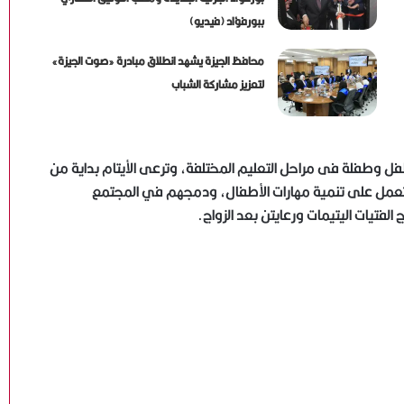
ببورفؤاد (فيديو)
محافظ الجيزة يشهد انطلاق مبادرة «صوت الجيزة»
لتعزيز مشاركة الشباب
 جمعية أولادي من أقدم الدور بالمعادي، وتضم ٣٧٥ طفل وطفلة فى مراحل التعليم المختلفة، وترعى الأيتام بداية من
تعمل على تنمية مهارات الأطفال، ودمجهم في المجتمع
الفتيات اليتيمات ورعايتن بعد الزواج.
إزالة بناء مخالف على مساحة 100 متر بقرية الرضوان ضمن
حملات استرداد أراضي الدولة ببورسعيد
البحيرة: رئيس الوزراء يتفقد مشروع إحياء القصر الملكي
بإدفينا ويؤكد أهمية استثماره كمقصد سياحي وتاريخي
الجيزة: تحصين 227 ألف رأس ماشية ضمن الحملة القومية
للتحصين ضد مرضي الحمى القلاعية والوادي المتصدع