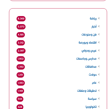
رياضة
8٬369
أخبار
5٬070
فن ومنوعات
4٬195
اقتصاد وبورصة
3٬012
عربي ودولي
2٬087
مدارس وجامعات
1٬802
محافظات
1٬392
حوادث
1٬251
عام
1٬063
تحقيقات وملفات
1٬148
سياسة
544
تكنولوجيا
428