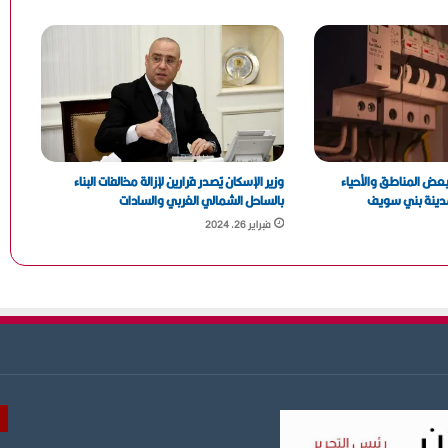
وزيرة التنمية المحلية ومحافظ القليوبية يفتتحان 3 مراكز
تكنولوجية جديدة بالقناطر الخيرية لتعزيز التحول الرقمي
بعد شكاوى المواطنين.. ضبط أكثر من طن لحوم غير
صالحة للتداول داخل منشأة بمركز أجا
 بعض المناطق والأحياء
وزير الإسكان يًصدر قرارين لإزالة مخالفات البناء
مدينة بني سويف
بالساحل الشمالي الغربي والسادات
فبراير 26, 2024