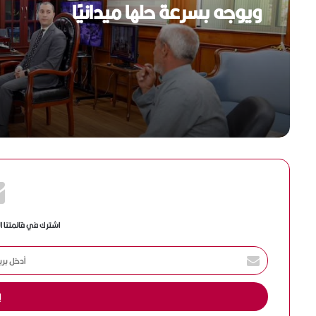
محافظ كفرالشيخ يبحث شكاوى المو
ويوجه بسرعة حلها ميدانيًا
محافظ الدقهلية يتابع أعمال ترقيم “
توك” ببلقاس لضبط المنظومة وتعزي
الانضباط المروري (صور)
اشترك في قائمتنا ا
أ
د
خ
ل
ب