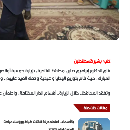
كتب: بشير قسطنطين
قام الدكتور إبراهيم صابر، محافظ القاهرة، بزيارة جمعية أولادي 
المبارك، حيث قام بتوزيع الهدايا و عيدية وكعك العيد عليهم، و
وتفقد المحافظ- خلال الزيارة- أقسام الدار المختلفة، واطمأن 
مقالات ذات صلة
بالأسماء.. اعتماد حركة تنقلات ضباط ورؤساء مباحث
البحيرة لعام 2026