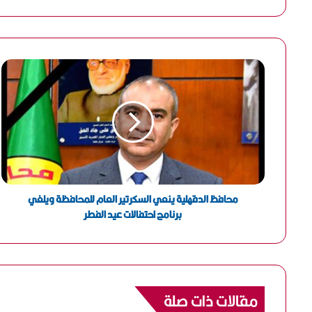
ر
ي
د
ك
ا
ل
إ
ل
ك
ت
ر
و
ن
محافظ الدقهلية ينعي السكرتير العام للمحافظة ويلغي
ي
برنامج احتفالات عيد الفطر
مقالات ذات صلة