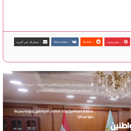
محافظ البحيرة تتفقد عدد من لجان الشهادة الإعدادية بكفر
الدوار وتؤكد توفير كافة التيسيرات لانتظام الامتحانات
بينتيريست
مشاركة عبر البريد
محافظة البحر الأحمر تتخذ إجراءات حاسمة ضد مخالفات
التخلص من مخلفات الأضاحي وتؤكد عدم التهاون مع أي
تجاوزات بيئية
بعد حصولها على 15 درجة بالثانوية العامة.. أسرة طالبة
متفوقة في البحيرة تتقدم بتظلم رسمي
محافظ كفرالشيخ يبحث شكاوى المواطنين ويوجه بسرعة
حلها ميدانيًا
محافظ الدقهلية يتابع أعمال ترقيم “التوك توك” ببلقاس
لضبط المنظومة وتعزيز الانضباط المروري (صور)