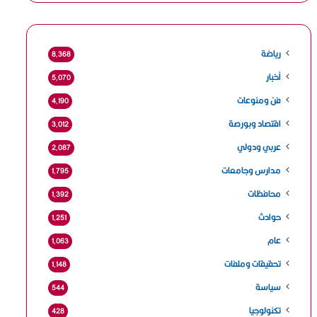
رياضة
8٬368
أخبار
5٬070
فن ومنوعات
4٬190
اقتصاد وبورصة
3٬012
عربي ودولي
2٬087
مدارس وجامعات
1٬795
محافظات
1٬392
حوادث
1٬251
عام
1٬063
تحقيقات وملفات
1٬148
سياسة
544
تكنولوجيا
428