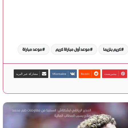
إسبانيا وبلجيكا في قمة نارية لحسم بطاقة التأهل إلى نصف
نهائي كأس العالم 2026
وكيل جوارديولا يحسم الجدل: المدرب الإسباني يبتعد عن
التدريب موسمًا كاملًا
كريم بنزيما
موعد أول مباراة كريم
موعد مباراة
الأهلي يحسم الجدل بشأن مروان عطية.. لا عروض رسمية
من الفيحاء السعودي
بينتيريست
مشاركة عبر البريد
بالتزكية.. أحمد دياب رئيسًا لرابطة الأندية للموسم الجديد
المدير الرياضي لبشكتاش: انسحبنا من مفاوضات ضم محمد
صلاح بسبب المطالب المالية