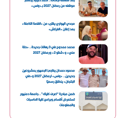
بعد سلسلة نجاحاته.. أحمد داوود يحسم
موقفه من رمضان 2027 بـ«ونس»
مجدي الهواري يقترب من «القصة الكاملة»
بعد إعلان «الفركش»
محمد ممدوح في 3 رهانات جديدة.. «حتة
مني» و«شقو 2» ورمضان 2027
محمود حمدان يفاجئ الجمهور بمشروعين
جديدين.. «ونس» لرمضان 2027 و«في
البتنجان» ينطلق رسميًا
ضمن مبادرة “اعرف كليتك”.. جامعة دمنهور
تستعرض أقسام وبرامج كلية الحاسبات
والمعلومات