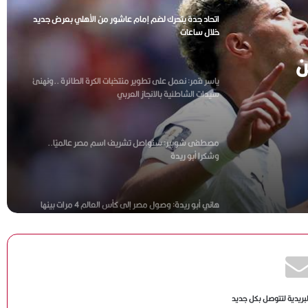
اتحاد جدة يتحرك لضم إمام عاشور من الأهلي بعرض جديد
خلال ساعات
ن
ياسر قمر: نعمل على تطوير منتخبات الكرة الطائرة ..ونهنئ
سيدات الشاطئية بالانجاز العربي
مصطفى شوبير: سنواصل تشريف اسم مصر عالميًا..
وشكرا أبو ريدة
هاني أبو ريدة: وصول مصر إلى كأس العالم 4 مرات بينها
مرتان في عهد الرئيس السيسي يعكس حجم الدعم للكرة
المصرية
ميار شريف تواصل التألق وتبلغ ربع نهائي بطولة جراند إيست
88 المفتوحة بفرنسا
لبريدية لتتوصل بكل جديد