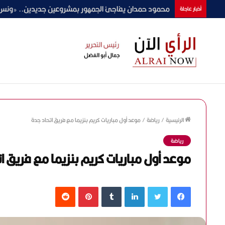
محمود حمدان يفاجئ الجمهور بمشروعين جديدين.. «ونس» لرمضان 2027 و«في البتنجان
أخبار عاجلة
الرئيسية
/
رياضة
/
موعد أول مباريات كريم بنزيما مع فريق اتحاد جدة
رياضة
موعد أول مباريات كريم بنزيما مع فريق ا
فيسبوك
تويتر
لينكدإن
‏Tumblr
بينتيريست
‏Reddit