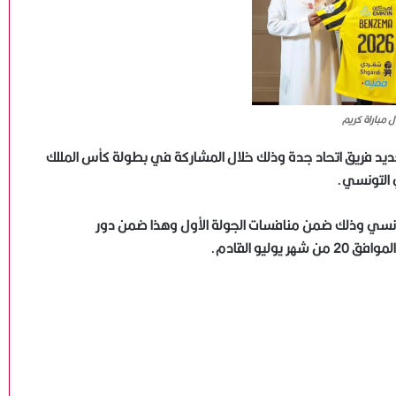
ياسر قمر: نعمل على تطوير منتخبات الكرة الطائرة ..ونهنئ
 مباراة كريم
سيدات الشاطئية بالانجاز العربي
لجديد فريق اتحاد جدة وذلك خلال المشاركة في بطولة كأس المللك
ي التونسي.
مصطفى شوبير: سنواصل تشريف اسم مصر عالميًا..
وشكرا أبو ريدة
تونسي وذلك ضمن منافسات الجولة الأول وهذا ضمن دور
يو القادم.
هاني أبو ريدة: وصول مصر إلى كأس العالم 4 مرات بينها
مرتان في عهد الرئيس السيسي يعكس حجم الدعم للكرة
المصرية
ميار شريف تواصل التألق وتبلغ ربع نهائي بطولة جراند إيست
88 المفتوحة بفرنسا