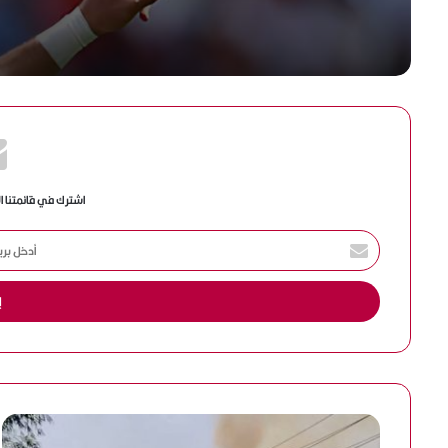
اشترك في قائمتنا ا
أ
د
خ
ل
ب
ر
ي
د
ك
ا