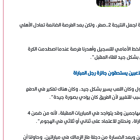
وواصل:” في الشوط الثاني بدأنا بضغط متأخر وكانت لدينا فرصة لجعل النتيجة 2-صفر، ولكن بعد الفرصة الضائعة تعادل الأهلي
نا في آخر 10 دقائق بلاعبين في الخط الأمامي للتسجيل وأهدرنا فرصة عندما اصطدمت الكرة
بشكل جيد للقاء المقبل”.
اعبين يستحقون جائزة رجل المباراة
أول وكان اللعب يسير بشكل جيد، وكان هناك تفكير في الدفع
ب للتغيير لأن الفريق كان يؤدي بصورة جيدة”.
ياسر قمر: نعمل على تطوير منتخبات الكرة الطائرة ..ونهنئ
وأضاف فيريرا:” سيف الجزيري يؤدي بصورة جيدة مثل باقي المهاجمين وقد يتواجد في المباريات المقبلة، لأنه من ضمن 4
سيدات الشاطئية بالانجاز العربي
راة، ونحتاج للاعتماد على ثنائي أو ثلاثي في الهجوم”.
ن وبعد الخسارة من دجلة فاز الزمالك في مباراتين، وحاولنا أن
مصطفى شوبير: سنواصل تشريف اسم مصر عالميًا..