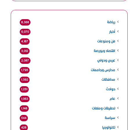
رياضة
8٬368
أخبار
5٬070
فن ومنوعات
4٬187
اقتصاد وبورصة
3٬012
عربي ودولي
2٬087
مدارس وجامعات
1٬795
محافظات
1٬392
حوادث
1٬251
عام
1٬063
تحقيقات وملفات
1٬148
سياسة
544
تكنولوجيا
428