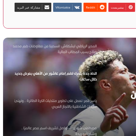
من الفيحاء السعودي
بينتيريست
مشاركة عبر البريد
بالتزكية.. أحمد دياب رئيسًا لرابطة الأندية للموسم الجديد
المدير الرياضي لبشكتاش: انسحبنا من مفاوضات ضم محمد
صلاح بسبب المطالب المالية
اتحاد جدة يتحرك لضم إمام عاشور من الأهلي بعرض جديد
خلال ساعات
ن
ياسر قمر: نعمل على تطوير منتخبات الكرة الطائرة ..ونهنئ
سيدات الشاطئية بالانجاز العربي
مصطفى شوبير: سنواصل تشريف اسم مصر عالميًا..
وشكرا أبو ريدة