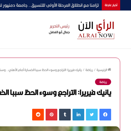
محمد رمضان يراهن على “عشماوي” بعد ضجة “أسد”.. وال
أخبار عاجلة
الرئيسية
/
رياضة
/
يانيك فيريرا: التراجع وسوء الحظ سببا الخسارة أمام الأهلي.. 
رياضة
يانيك فيريرا: التراجع وسوء الحظ سببا 
فيسبوك
تويتر
لينكدإن
‏Tumblr
بينتيريست
‏Reddit