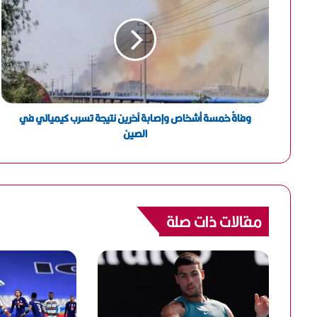
ل
إ
ل
ك
ت
ر
و
ن
وفاةُ خمسة أشخاص وإصابة آخرين نتيجة تسرب كيميائي في
ي
الصين
مقالات ذات صلة