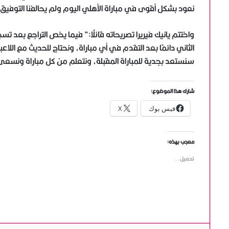
نعود بشكل أقوى في مباراة الأهلي اليوم ولم يحالفنا التوفي
واختتم يانيك فيريرا تصريحاته قائلًا:” فيما يخص التراجع بعد
الثاني دائمًا بعد التقدم في أي مباراة، ونحتاج للحديث مع اللا
سنستعد بجدية للمباراة المقبلة، ونتعلم من كل مباراة ونسعى
شارك هذا الموضوع:
فيس بوك
X
معجب بهذه:
تحميل...