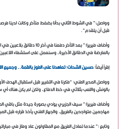
قبل أن يتقدم”.
وأضاف فيريرا:” بعد التأخر دفع
بالعارضة في الدقائق الأخيرة، وسنعمل على استشفاء اللاعبين 
إقرأ أيضاً:
حسين الشحات: تعاهدنا على الفوز بالقمة.. وجميع الل
وواصل المدير الفني: “فكرنا في التغيير قبل استقبال الهدف ال
بالونش واللعب بثلاثي في خط الدفاع، ولكن لم يكن هناك أي سب
مهاجمين متواجدين بالفريق، والجهاز الفني يأخذ قراره قبل المبا
وتابع :” عندما تعادل الفريق مع المقاولون عاد وفاز في مباراتي