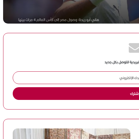
هاني أبو ريدة: وصول مصر إلى كأس العالم 4 مرات بينها
مرتان في عهد الرئيس السيسي يعكس حجم الدعم للكرة
المصرية
ميار شريف تواصل التألق وتبلغ ربع نهائي بطولة جراند إيست
88 المفتوحة بفرنسا
لبريدية لتتوصل بكل جديد
إسبانيا وبلجيكا في قمة نارية لحسم بطاقة التأهل إلى نصف
نهائي كأس العالم 2026
وكيل جوارديولا يحسم الجدل: المدرب الإسباني يبتعد عن
التدريب موسمًا كاملًا
الأهلي يحسم الجدل بشأن مروان عطية.. لا عروض رسمية
من الفيحاء السعودي