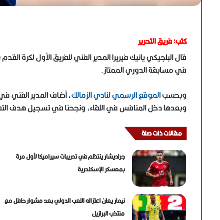
كتب: فريق التحرير
قال البلجيكي يانيك فيريرا المدير الفني للفريق الأول لكرة القدم
في مسابقة الدوري الممتاز.
وبحسب
الموقع الرسمي لنادي الزمالك
وبعدها دخل المنافس في اللقاء، ونجحنا في تسجيل هدف التقد
مقالات ذات صلة
جراديشار ينتظم في تدريبات سيراميكا لأول مرة
بمعسكر الإسكندرية
نيمار يعلن اعتزاله اللعب الدولي بعد مشوار حافل مع
منتخب البرازيل