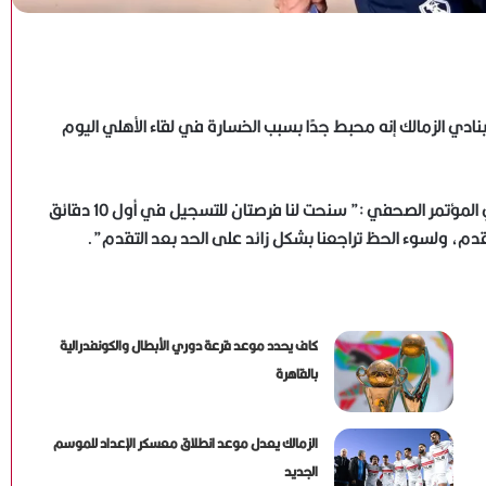
 بنادي الزمالك إنه محبط جدًا بسبب الخسارة في لقاء الأهلي اليوم
، أضاف المدير الفني في المؤتمر الصحفي :” سنحت لنا فرصتان للتسجيل في أول 10 دقائق
م، ولسوء الحظ تراجعنا بشكل زائد على الحد بعد التقدم”.
كاف يحدد موعد قرعة دوري الأبطال والكونفدرالية
بالقاهرة
الزمالك يعدل موعد انطلاق معسكر الإعداد للموسم
الجديد