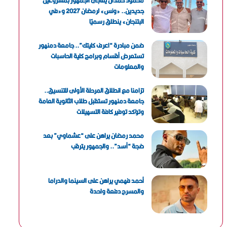
محمود حمدان يفاجئ الجمهور بمشروعين
جديدين.. «ونس» لرمضان 2027 و«في
البتنجان» ينطلق رسميًا
ضمن مبادرة “اعرف كليتك”.. جامعة دمنهور
تستعرض أقسام وبرامج كلية الحاسبات
والمعلومات
تزامنا مع انطلاق المرحلة الأولى للتنسيق..
جامعة دمنهور تستقبل طلاب الثانوية العامة
وتؤكد توفير كافة التسهيلات
محمد رمضان يراهن على “عشماوي” بعد
ضجة “أسد”.. والجمهور يترقب
أحمد فهمي يراهن على السينما والدراما
والمسرح دفعة واحدة