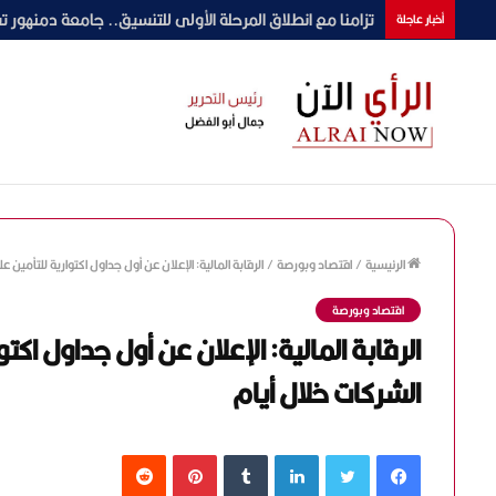
محمد رمضان يراهن على “عشماوي” بعد ضجة “أسد”.. وال
أخبار عاجلة
الرئيسية
/
اقتصاد وبورصة
/
الرقابة المالية: الإعلان عن أول جداول اكتوارية للتأمين
اقتصاد وبورصة
الرقابة المالية: الإعلان عن أول جداول اك
الشركات خلال أيام
فيسبوك
تويتر
لينكدإن
‏Tumblr
بينتيريست
‏Reddit