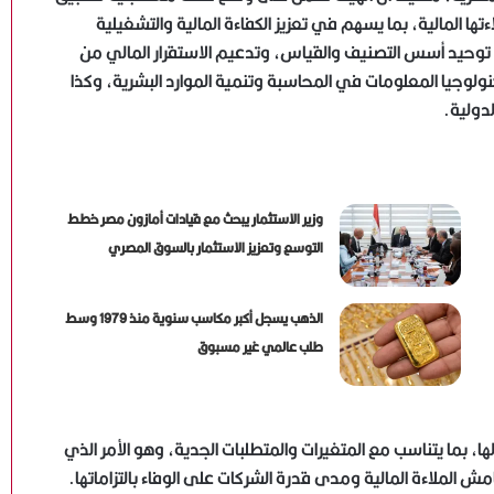
عزيز قدرات الشركات وملاءتها المالية، بما يسهم في تعزيز الكفاءة المالية والتشغيلية
لتزام بتطبيق معيار IFRS9 الدولي بهدف توحيد أسس التصنيف والقياس، وتدعيم الاستقرار المالي من
ولوجيا المعلومات في المحاسبة وتنمية الموارد البشرية، وكذا
لدولية.
وزير الاستثمار يبحث مع قيادات أمازون مصر خطط
التوسع وتعزيز الاستثمار بالسوق المصري
الذهب يسجل أكبر مكاسب سنوية منذ 1979 وسط
طلب عالمي غير مسبوق
، بما يتناسب مع المتغيرات والمتطلبات الجدية، وهو الأمر الذي
 الملاءة المالية ومدى قدرة الشركات على الوفاء بالتزاماتها.