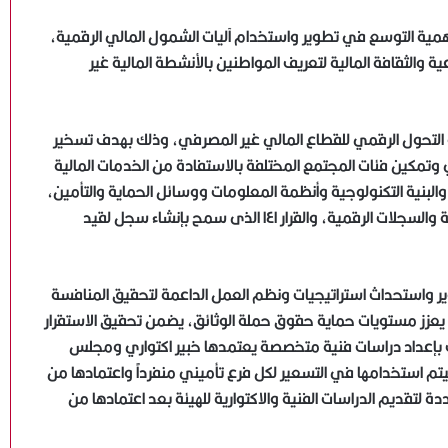
همية التوسع في تطوير واستخدام آليات الشمول المالي الرقمية،
 والثقافة المالية لتعريف المواطنين بالأنشطة المالية غير
قرارات تنفيذية لبدء عملية التحول الرقمي للقطاع المالي غير المصرفي، وذلك بهدف تسخير
 وتمكين فئات المجتمع المختلفة بالاستفادة من الخدمات المالية
متطلبات التجهيزات والبنية التكنولوجية وأنظمة المعلومات ووسائل الحماية والتأمين،
والقرار ١٤٠ لتنظيم متطلبات إنشاء الهوية الرقمية والعقود الرقمية والسجلات الرقمية، والقرار ١٤١ الذى سمح بإنشاء سجل لقيد
ر واستحداث استراتيجيات ونظم العمل الداعمة لتحقيق المنافسة
ا يعزز مستويات حماية حقوق حملة الوثائق، يضمن تحقيق الاستقرار
كات بإعداد دراسات فنية متخصصة يعتمدها خبير اكتواري ومجلس
ي سيتم استخدامها في التسعير لكل فرع تأميني منفرداً واعتمادها من
دة لتقديم الدراسات الفنية والاكتوارية للهيئة بعد اعتمادها من