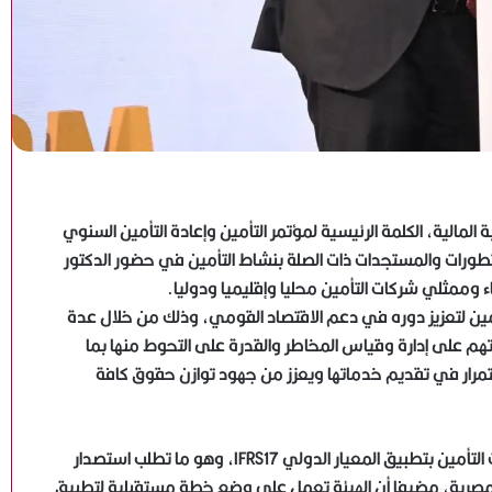
المالية، الكلمة الرئيسية لمؤتمر التأمين وإعادة التأمين السنوي
ورات والمستجدات ذات الصلة بنشاط التأمين في حضور الدكتور
 وممثلي شركات التأمين محليا وإقليميا ودوليا.
مين لتعزيز دوره في دعم الاقتصاد القومي، وذلك من خلال عدة
درتهم على إدارة وقياس المخاطر والقدرة على التحوط منها بما
ستمرار في تقديم خدماتها ويعزز من جهود توازن حقوق كافة
تابع الدكتور فريد أن الهيئة قد وضعت خطة زمنية لالتزام شركات التأمين بتطبيق المعيار الدولي IFRS17، وهو ما تطلب استصدار
، ضمن معايير المحاسبة المصرية، مضيفا أن الهيئة تعمل على وضع خطة مستقبلية لتطبيق