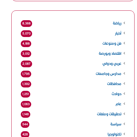
رياضة
8٬368
أخبار
5٬070
فن ومنوعات
4٬188
اقتصاد وبورصة
3٬012
عربي ودولي
2٬087
مدارس وجامعات
1٬795
محافظات
1٬392
حوادث
1٬251
عام
1٬063
تحقيقات وملفات
1٬148
سياسة
544
تكنولوجيا
428