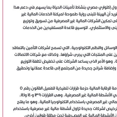
جدول إكتواري مصري بنشاط تأمينات الحياة بما يسهم في دعم هذا
يد أن الهيئة تتبنى رؤية طموحة لميكنة الخدمات المالية غير
إلى تمكين الشركات المالية غير المصرفية من تسويق وتوزيع
تأمينى والاستثماري، لتوسيع قاعدة المستفيدين من الخدمات
لوسائل والنظم التكنولوجية، التي تسمح لشركات التأمين بالتعاقد
مين على المنتجات التي يجرى شراؤها، وكذلك مع شركات الاتصالات
ية، وهو الأمر الذى يساعد الشركات على تخفيض تكلفة التوزيع
 وإضافة شرائح جديدة من المجتمع إلى قاعدة عملائها وتحقيق
الذهب يسجل مستويات قياسية وسط مخاوف إغلاق
حكومي محتمل في أمريكا
ولفت رئيس الهيئة إلى أنه في هذا الإطار فقد أصدرت الهيئة العامة للرقابة المالية حزمة قرارات تنفيذية لتفعيل القانون رقم ٥
لسنة ٢٠٢٢، بشأن تنظيم وتنمية استخدام التكنولوجيا المالية في الأنشطة المالية غير المصرفية، وهى القرارات ١٣٩ و١٤٠ و١٤١،
مالي غير المصرفي باستخدام التكنولوجيا المالية، وهو ما يفتح
الدولار في موقف دفاعي ترقبا لبيانات اقتصادية أمريكية
الترخيص لشركات جديدة تزاول أنشطة مالية غير مصرفية باستخدام
 الأنشطة المـالية غير المصــرفية تحت مظلة قوانين أخرى،