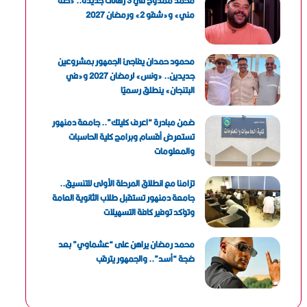
محمد ممدوح في 3 رهانات جديدة.. «حتة
مني» و«شقو 2» ورمضان 2027
محمود حمدان يفاجئ الجمهور بمشروعين
جديدين.. «ونس» لرمضان 2027 و«في
البتنجان» ينطلق رسميًا
ضمن مبادرة “اعرف كليتك”.. جامعة دمنهور
تستعرض أقسام وبرامج كلية الحاسبات
والمعلومات
تزامنا مع انطلاق المرحلة الأولى للتنسيق..
جامعة دمنهور تستقبل طلاب الثانوية العامة
وتؤكد توفير كافة التسهيلات
محمد رمضان يراهن على “عشماوي” بعد
ضجة “أسد”.. والجمهور يترقب