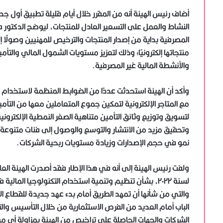
أضاف رئيس الهيئة أنه من المقرر خلال أيام قليلة تطبيق أول 
النشاط والعمل على التسعير العادل للمنتجات، ليوضح الدكتور فر
المصرفية بداية من إصدار المنتجات والترخيص للمهنيين وصولًا 
منتجاتها إلكترونيًا؛ وذلك لتعزيز مستويات الشمول المالي وال
والأنشطة المالية غير المصرفية.
وأكد أن الهيئة استحدثت عددًا من الضوابط المنظمة لاستخدام ا
مع المتاجر الإلكترونية لتمكين جموع المتعاملين معها من التأ
لتسويق وتوزيع وثائق التأمين متناهية الصغر النمطية الإلكترون
وتحقيق مزيد من الانتشار والتوسع والوصول إلى فئات متنوعة
نمو في حجم الإصدارات وزيادة مستويات ربحية الشركات.
والتي من شأنها أن تمهد الطريق أمام بدء عهد جديدة للقطاع ال
الباب أمام العديد من الفرص الاستثمارية من خلال التأسيس و
الشركات والجهات الحاصلة على تراخيص من الهيئة بمزاولة أي من