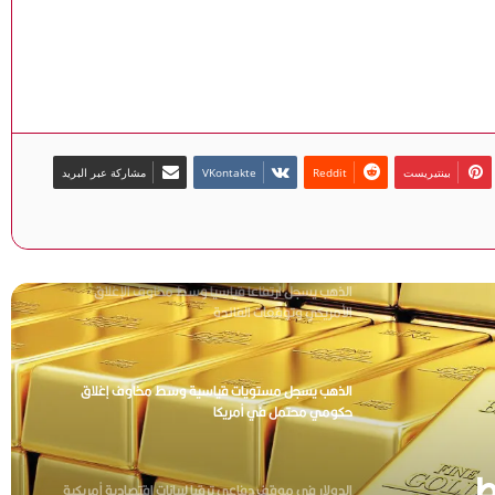
البنوك المركزية الأورومتوسطية بالقاهرة
بنك رايفايزن النمساوي يتعثر في محاولة جديدة لبيع فرعه
في روسيا
بينتيريست
مشاركة عبر البريد
الذهب يسجل ارتفاعا قياسيا وسط مخاوف الإغلاق
الأمريكي وتوقعات الفائدة
الذهب يسجل مستويات قياسية وسط مخاوف إغلاق
حكومي محتمل في أمريكا
الدولار في موقف دفاعي ترقبا لبيانات اقتصادية أمريكية
رئيس “الضرائب” تصدر قرارا بشأن المرحلة الفرعية الأولى
ت
من “الرئيسية التاسعة” لمنظومة الإيصال الإلكتروني