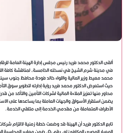
ألقى الدكتور محمد فريد رئيس مجلس إدارة الهيئة العامة للرقابة 
في مدينة شرم الشيخ في نسخته الخامسة، لمناقشة كافة التط
محمد معيط وزير المالية واللواء خالد فودة محافظ جنوب سيناء
حيث استعرض الدكتور محمد فريد رؤية إدارته لتطوير سوق التأ
محاور منها تعزيز الملاءة المالية لشركات التأمين والتأكد من ق
يضمن استقرار الأسواق والجهات العاملة بما يساعدها على الا
الأطراف المتعاملة من مقدمي الخدمة إلى متلقي الخدمة.
المعيار المصري المكافئ له، رقم ٥٠