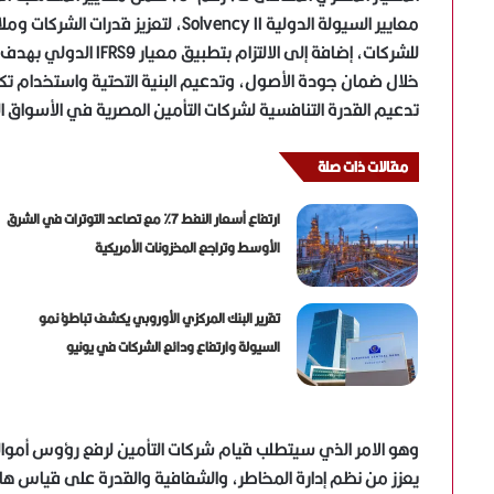
معايير السيولة الدولية Solvency II، لت
للشركات، إضافة إلى الا
خلال ضمان جودة الأصول، وتدعيم البنية التحتية واستخدام تكن
تدعيم القدرة التنافسية لشركات التأمين المصرية في الأسواق ا
مقالات ذات صلة
ارتفاع أسعار النفط 7% مع تصاعد التوترات في الشرق
الأوسط وتراجع المخزونات الأمريكية
تقرير البنك المركزي الأوروبي يكشف تباطؤ نمو
السيولة وارتفاع ودائع الشركات في يونيو
وهو الامر الذي سيتطلب قيام شركات التأمين لرفع رؤوس أموالها
يعزز من نظم إدارة المخاطر، والشفافية والقدرة على قياس هامش