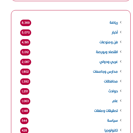
رياضة
8٬369
أخبار
5٬070
فن ومنوعات
4٬195
اقتصاد وبورصة
3٬012
عربي ودولي
2٬087
مدارس وجامعات
1٬802
محافظات
1٬392
حوادث
1٬251
عام
1٬063
تحقيقات وملفات
1٬148
سياسة
544
تكنولوجيا
428