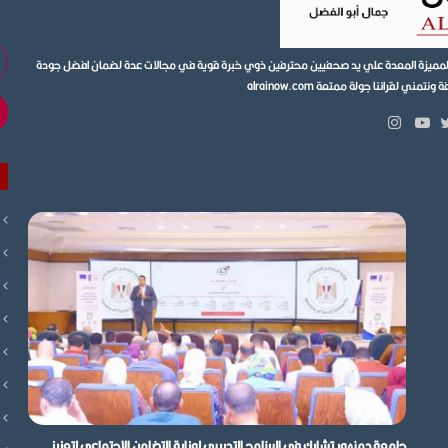
أد
ية المميزة المعدة علي يد صحفيين محترفين ذوي خبرة قوية في مجالات عدة لضمان افضل جودة
بر
ي لقرائنا جولة ممتعة alrainow.com
ال
انستقرام
بوك
تويتر
يوتيوب
جامعة دمنهور تشارك في البرنامج التدريبي لوزارة التضامن الاجتماعي لتعزيز