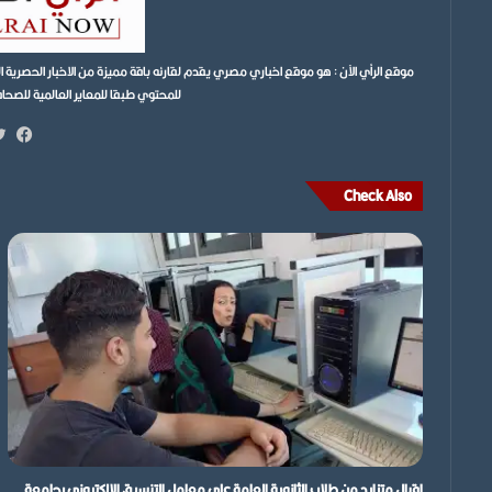
موقع الرأي الآن : هو موقع اخباري مصري يقدم لقارئه باقة مميزة من الاخبار الحصر
للمحتوي طبقا للمعاير العالمية للصحافة ونتمن
فيس
Check Also
إقبال متزايد من طلاب الثانوية العامة على معامل التنسيق الإلكتروني بجامعة