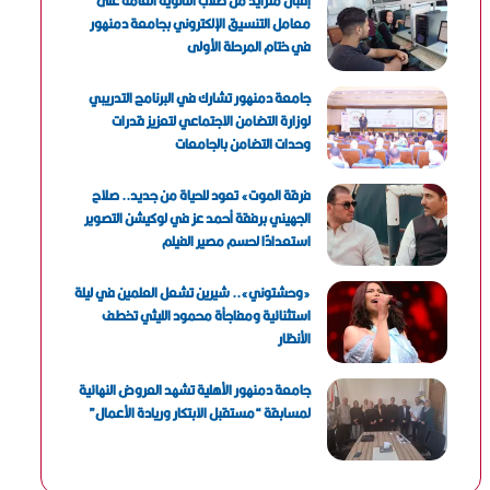
إقبال متزايد من طلاب الثانوية العامة على
معامل التنسيق الإلكتروني بجامعة دمنهور
في ختام المرحلة الأولى
جامعة دمنهور تشارك في البرنامج التدريبي
لوزارة التضامن الاجتماعي لتعزيز قدرات
وحدات التضامن بالجامعات
فرقة الموت» تعود للحياة من جديد.. صلاح
الجهيني برفقة أحمد عز في لوكيشن التصوير
استعدادًا لحسم مصير الفيلم
«وحشتوني».. شيرين تشعل العلمين في ليلة
استثنائية ومفاجأة محمود الليثي تخطف
الأنظار
جامعة دمنهور الأهلية تشهد العروض النهائية
لمسابقة “مستقبل الابتكار وريادة الأعمال”