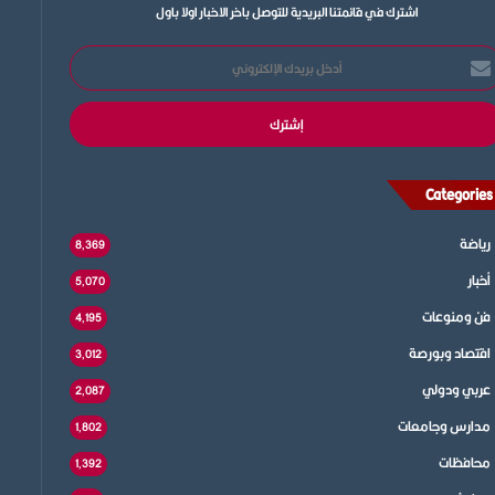
اشترك في قائمتنا البريدية للتوصل باخر الاخبار اولا باول
خل
يدك
إلكتروني
Categories
رياضة
8٬369
أخبار
5٬070
فن ومنوعات
4٬195
اقتصاد وبورصة
3٬012
عربي ودولي
2٬087
مدارس وجامعات
1٬802
محافظات
1٬392