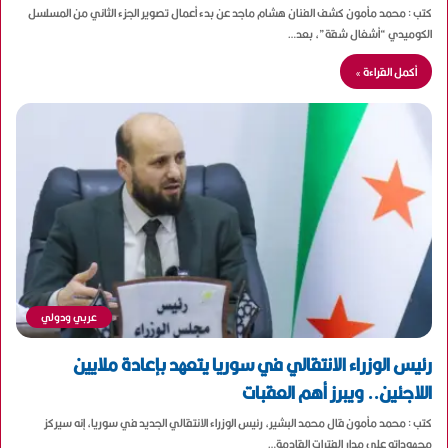
كتب : محمد مأمون كشف الفنان هشام ماجد عن بدء أعمال تصوير الجزء الثاني من المسلسل
الكوميدي “أشغال شقة”، بعد…
أكمل القراءة »
عربي ودولي
رئيس الوزراء الانتقالي في سوريا يتعهد بإعادة ملايين
اللاجئين.. ويبرز أهم العقبات
كتب : محمد مأمون قال محمد البشير، رئيس الوزراء الانتقالي الجديد في سوريا، إنه سيركز
مجهوداته على مدار الفترات القادمة…