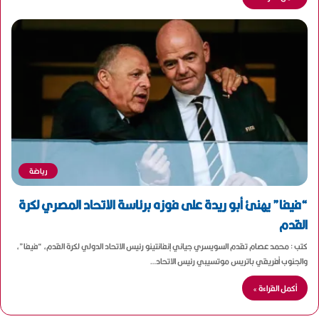
رياضة
“فيفا” يهنئ أبو ريدة على فوزه برئاسة الاتحاد المصري لكرة
القدم
كتب : محمد عصام تقدم السويسري جياني إنفانتينو رئيس الاتحاد الدولي لكرة القدم، “فيفا”،
والجنوب أفريقي باتريس موتسيبي رئيس الاتحاد…
أكمل القراءة »