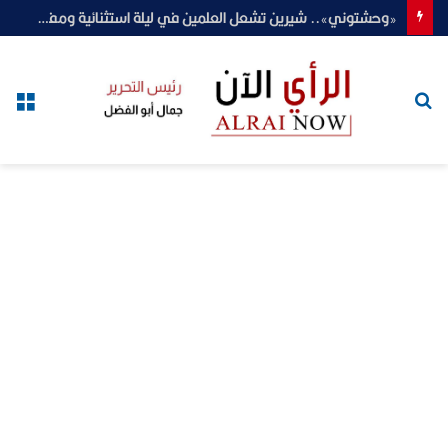
«وحشتوني».. شيرين تشعل العلمين في ليلة استثنائية ومفاجأة محمود الليثي تخطف الأنظار
بحث
الق
عن