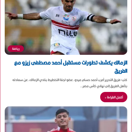
رياضة
الزمالك يكشف تطورات مستقبل أحمد مصطفى زيزو مع
الفريق
كتب: فريق التحرير أعرب أحمد حسام ميدو، عضو لجنة التخطيط بنادي الزمالك، عن سعادته
بتأهل الفريق إلى نهائي كأس مصر…
أكمل القراءة »