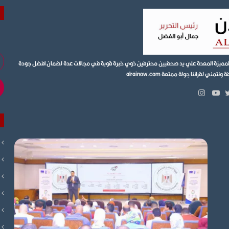
أد
ية المميزة المعدة علي يد صحفيين محترفين ذوي خبرة قوية في مجالات عدة لضمان افضل جودة
بر
ي لقرائنا جولة ممتعة alrainow.com
ال
انستقرام
بوك
تويتر
يوتيوب