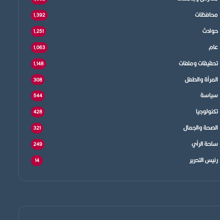
محافظات
1٬392
حوادث
1٬251
عام
1٬063
تحقيقات وملفات
1٬148
المرأة والطفل
308
سياسة
544
تكنولوجيا
428
الصحة والجمال
321
ساحة الرأي
249
رئيس التحرير
14