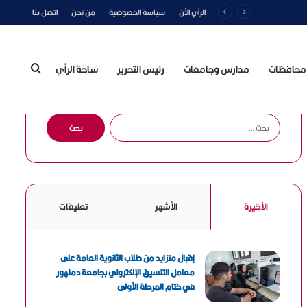
الرأي الآن
سياسة الخصوصية
من نحن
اتصل بنا
محافظات
مدارس وجامعات
رئيس التحرير
ساحة الرأي
بحث
ا
ل
ب
عن
ح
ث
ع
الأخيرة
الأشهر
تعليقات
ن
:
إقبال متزايد من طلاب الثانوية العامة على
معامل التنسيق الإلكتروني بجامعة دمنهور
في ختام المرحلة الأولى