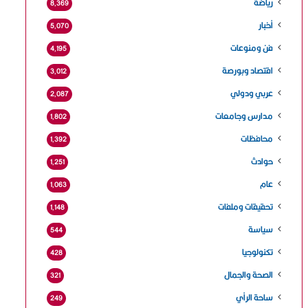
رياضة
8٬369
أخبار
5٬070
فن ومنوعات
4٬195
اقتصاد وبورصة
3٬012
عربي ودولي
2٬087
مدارس وجامعات
1٬802
محافظات
1٬392
حوادث
1٬251
عام
1٬063
تحقيقات وملفات
1٬148
سياسة
544
تكنولوجيا
428
الصحة والجمال
321
ساحة الرأي
249