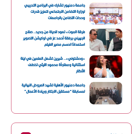
جامعة دمنهور تشارك في البرنامج التدريبي
لوزارة التضامن الاجتماعي لتعزيز قدرات
وحدات التضامن بالجامعات
فرقة الموت» تعود للحياة من جديد.. صلاح
الجهيني برفقة أحمد عز في لوكيشن التصوير
استعدادًا لحسم مصير الفيلم
«وحشتوني».. شيرين تشعل العلمين في ليلة
استثنائية ومفاجأة محمود الليثي تخطف
الأنظار
جامعة دمنهور الأهلية تشهد العروض النهائية
لمسابقة “مستقبل الابتكار وريادة الأعمال”