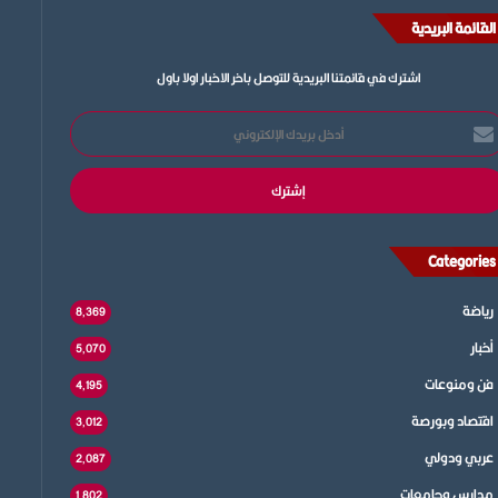
القائمة البريدية
اشترك في قائمتنا البريدية للتوصل باخر الاخبار اولا باول
خل
يدك
إلكتروني
Categories
رياضة
8٬369
أخبار
5٬070
فن ومنوعات
4٬195
اقتصاد وبورصة
3٬012
عربي ودولي
2٬087
مدارس وجامعات
1٬802