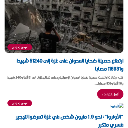
عربي ودولي
ارتفاع حصيلة ضحايا العدوان على غزة إلى 51240 شهيدا
و116931 مصابا
كتب: وكالات ارتفعت حصيلة ضحايا العدوان الإسرائيلي على قطاع غزة، إلى 51 ألفا و240 شهيدا
و116 ألفا و 931 مصابا،…
أكمل القراءة »
عربي ودولي
“الأونروا”: نحو 1.9 مليون شخص في غزة تعرضوا لتهجير
قسري متكرر