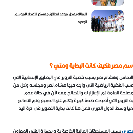
الزمالك يعدل موعد انطلاق معسكر الإعداد للموسم
الجديد
باسم مصر فكيف كانت البداية ومتي ؟
لنحاس وهشام نصر بسبب قضية التزوير في البطايق الإنتخابية التي
 كسب القضية الرياضية التي واجه فيها هشام نصر ومجلسه وكل من
حة العامة تم الإعتزار له والتصالح معه لأن في حالة عدم
وير التي أصبحت ضجة كبيرة يتكلم عنها الجميع وتم التصالح
ا وسط الدول الكبري فمن هنا كانت بداية التطوير في كرة اليد
مصرى
بسبب المستحقات المالية الخاصة بة و بجهازة الفنى المعاون