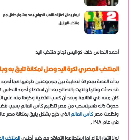
نيمار يعلن اعتزاله اللعب الدولي بعد مشوار حافل مع
منتخب البرازيل
أحمد النحاس خلف كواليس نجاح منتخب اليد
المنتخب المصري لكرة اليد وصل لمكانة تليق به و
بدأت القصة بمعركة انتخابية بين مجموعتين طرفيها هما أحمد ا
قد حدثت وقتها وانتهت بالتصالح بعد أن استطاع أحمد النحاس
كان معه في القائمة وبعد أن كسب القضية وخوفا منه علي المصل
حدوث ذلك فسينسحب من مصر تنظيم كأس العالم بسبب قضية التز
ونظمت مصر
كأس العالم
الذي خرج بشكل يليق بمكانة مصر عالمي
في عام ٢٠١٨ .
لولا انتهاء النزاع لما استطاعوا التعاقد مع خبير أجنبى
للمنتخب ال