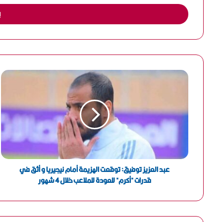
خ
ل
ب
ر
ي
د
ك
ا
ل
إ
ل
ك
ت
ر
و
ن
عبد العزيز توفيق: توقعت الهزيمة أمام نيجيريا و أثق في
ي
قدرات "أكرم" للعودة للملاعب خلال 4 شهور