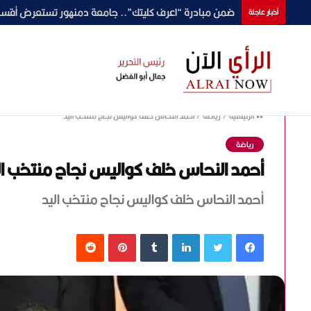
ضمن مبادرة “اعرف كليتك”.. جامعة دمنهور تستعرض أقسام 
أخبار عاجلة
الرئيسية
/
رياضة
/
أحمد النحاس خلف كواليس نجاح منتخب اليد
رياضة
أحمد النحاس خلف كواليس نجاح منتخب ال
أحمد النحاس خلف كواليس نجاح منتخب اليد
فيسبوك
تويتر
لينكدإن
‏Tumblr
بينتيريست
‏Reddit