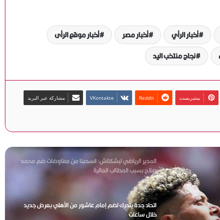
نهائي كأس العالم 2026
أخبار الرأي
أخبار مصر
أخبار موقع الرأى
وكيل جوارديولا يحسم الجدل: المدرب الإسباني يبتعد عن
التدريب موسمًا كاملًا
نجاح منتخب اليد
الأهلي يحسم الجدل بشأن مروان عطية.. لا عروض رسمية
من الفيحاء السعودي
بينتيريست
مشاركة عبر البريد
بالتزكية.. أحمد دياب رئيسًا لرابطة الأندية للموسم الجديد
المدير الرياضي لبشكتاش: انسحبنا من مفاوضات ضم محمد
صلاح بسبب المطالب المالية
اتحاد جدة يتحرك لضم إمام عاشور من الأهلي بعرض جديد
خلال ساعات