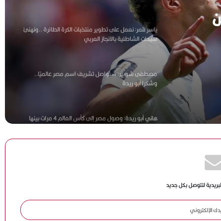
ن
ياسر قمر: نعمل على تطوير منتخبات الكرة الطائرة ..ونهنئ
سيدات الشاطئية بالانجاز العربي
مصطفى شوبير: سنواصل تشريف اسم مصر عالميًا..
وشكرا أبو ريدة
هاني أبو ريدة: وصول مصر إلى كأس العالم 4 مرات بينها
مرتان في عهد الرئيس السيسي يعكس حجم الدعم للكرة
المصرية
ميار شريف تواصل التألق وتبلغ ربع نهائي بطولة جراند إيست
88 المفتوحة بفرنسا
لبريدية لتتوصل بكل جديد
إسبانيا وبلجيكا في قمة نارية لحسم بطاقة التأهل إلى نصف
نهائي كأس العالم 2026