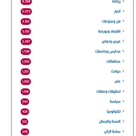
رياضة
8٬368
أخبار
5٬070
فن ومنوعات
4٬192
اقتصاد وبورصة
3٬012
عربي ودولي
2٬087
مدارس وجامعات
1٬798
محافظات
1٬392
حوادث
1٬251
عام
1٬063
تحقيقات وملفات
1٬148
سياسة
544
تكنولوجيا
428
الصحة والجمال
321
ساحة الرأي
249