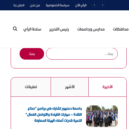
الرأي الآن
سياسة الخصوصية
من نحن
اتصل بنا
محافظات
مدارس وجامعات
رئيس التحرير
ساحة الرأي
بحث
ا
ل
ب
عن
ح
ث
ع
الأخيرة
الأشهر
تعليقات
ن
:
جامعة دمنهور تشارك في برنامج “صناع
القادة – مهارات القيادة والتواصل الفعال”
لتنمية قدرات أعضاء الهيئة المعاونة