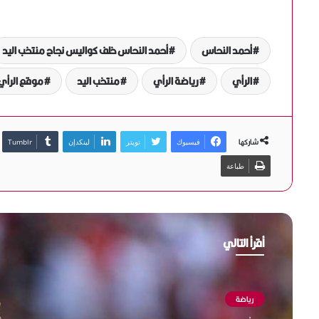
أحمد النحاس
أحمد النحاس خلف كواليس نجاح منتخب اليد
الرأي
رياضة الرأي
منتخب اليد
موقع الرأي
شاركها
فيسبوك
تويتر
لينكدإن
طباعة
أقرأ التالي
رياضة