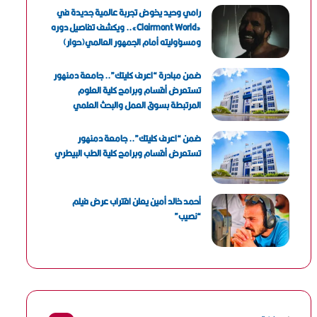
رامي وحيد يخوض تجربة عالمية جديدة في
«Clairmont World».. ويكشف تفاصيل دوره
ومسؤوليته أمام الجمهور العالمي(حوار)
ضمن مبادرة “اعرف كليتك”.. جامعة دمنهور
تستعرض أقسام وبرامج كلية العلوم
المرتبطة بسوق العمل والبحث العلمي
ضمن “اعرف كليتك”.. جامعة دمنهور
تستعرض أقسام وبرامج كلية الطب البيطري
أحمد خالد أمين يعلن اقتراب عرض فيلم
“نصيب”