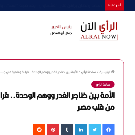
أحمد فهمي يراهن على السينما والدراما والمسرح دفعة وا
أخبار عاجلة
الرئيسية
/
ساحة الرأي
/
الأمة بين خناجر الغدر ووهم الوحدة.. قراءة واقعية في مس
ساحة الرأي
الأمة بين خناجر الغدر ووهم الوحدة.. قر
من قلب مصر
فيسبوك
تويتر
لينكدإن
‏Tumblr
بينتيريست
‏Reddit