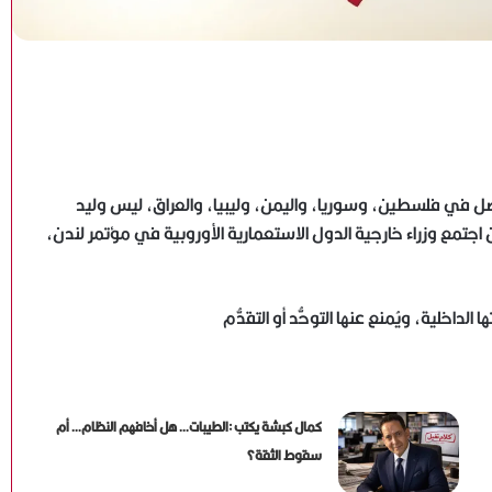
 في فلسطين، وسوريا، واليمن، وليبيا، والعراق، ليس وليد
 نتاج مشروع استعماري بدأ منذ عام 1907م، حين اجتمع وزراء خارجية الدول الاستعمارية الأوروبية في مؤتمر لندن،
داخلية، ويُمنع عنها التوحُّد أو التقدُّم
كمال كبشة يكتب :الطيبات… هل أخافهم النظام… أم
سقوط الثقة؟