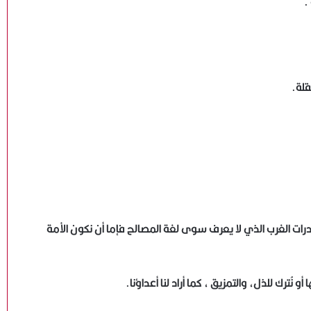
.
محطات في حياتي : المحطة الثالثة.. “أوبريت العبور •• حين
نطق الأطفال بالوطن”
قلة.
حين يُتَنحّى الضمير وتُهمَّش الكفاءة ويُقصى الشرفاء
أرض الأبطال.. الدراما المصرية بين التوثيق الوطني وتجاهل
بطولات الظل
الجيش الشعبي في غزة.. وهمٌ مُسلّح أم ورقة حرب
بادرات الغرب الذي لا يعرف سوى لغة المصالح فإما أن نكون الأمة
نفسية؟
موسوعة “المشروع الصهيوني.. التاريخ، الاحتلال،
ك للذل، والتمزيق ، كما أراد لنا أعداؤنا.
المواجهة” | الباب الرابع: آلة الاغتيالات الصهيونية – استهداف
القادة والعلماء والمفكرين