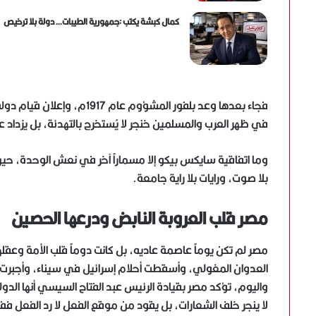
كمال كبشة يكتب :جمهورية الطيبات… دولة بلا ترخيص
فجاء بعدها وعد بلفور المشؤوم
في ظهر العرب والمسلمين خنجر لا يُستخرج بالتهدئة، بل يزداد ع
وما اتفاقية سايكس بيكو إلا مسماراً آخر في نعش الوحدة، حين
بلا صوت، ورايات بلا راية جامعة.
مصر قلب العروبة النابض ودرعها الحصين
مصر لم تكن يوماً عاصمة عاديه، بل كانت دوماً قلب الأمة وعقله
العدوان المغولي، وأسقطت أحلام إسرائيل في سيناء، وأجبرت الع
واليوم، تؤكد مصر بقيادة الرئيس عبد الفتاح السيسي أنها الدول
لا ينجر خلف الشعارات، بل يقود من موقع الفعل لا رد الفعل 