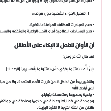
• اعتبار الأمن القومي المصري جزءاً لا يتجزأ من أمن الأمة العربية 
تفعيل القوى الشعبية دون فوضى
• دعم المبادرات المختلفه المؤمنة بالقضية.
• فتح المساحات الإعلامية أمام النُخب الواعية والمثقفه والمست
آن الأوان للفعل لا البكاء على الأطلال
لقد قال الله عز وجل:
﴿إِنَّ اللَّهَ لَا يُغَيِّرُ مَا بِقَوْمٍ حَتَّى يُغَيِّرُوا مَا بِأَنفُسِهِمْ﴾ [الرعد: 11]
والتغيير يبدأ من الداخل لا من قرارات الأمم المتحدة، ولا من م
التي أرادها الله:
• واعية بمصيرها ومتمسكة بثوابتها
وموحدة في قضاياها وعادلة في حكمها وصادقة في مواقفها أو نُتر
فلنكن من القلّة القوية لا الكثرة الهزيلة.