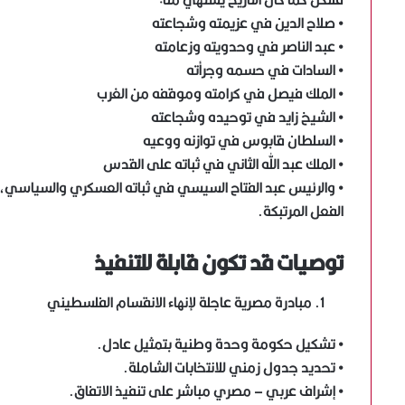
• صلاح الدين في عزيمته وشجاعته
• عبد الناصر في وحدويته وزعامته
• السادات في حسمه وجرأته
• الملك فيصل في كرامته وموقفه من الغرب
• الشيخ زايد في توحيده وشجاعته
• السلطان قابوس في توازنه ووعيه
• الملك عبد الله الثاني في ثباته على القدس
• والرئيس عبد الفتاح السيسي في ثباته العسكري والسياسي، وقد
الفعل المرتبكة.
توصيات قد تكون قابلة للتنفيذ
مبادرة مصرية عاجلة لإنهاء الانقسام الفلسطيني
• تشكيل حكومة وحدة وطنية بتمثيل عادل.
• تحديد جدول زمني للانتخابات الشاملة.
• إشراف عربي – مصري مباشر على تنفيذ الاتفاق.