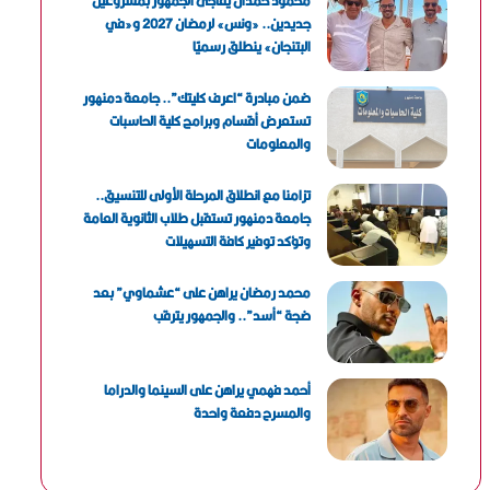
محمود حمدان يفاجئ الجمهور بمشروعين
جديدين.. «ونس» لرمضان 2027 و«في
البتنجان» ينطلق رسميًا
ضمن مبادرة “اعرف كليتك”.. جامعة دمنهور
تستعرض أقسام وبرامج كلية الحاسبات
والمعلومات
تزامنا مع انطلاق المرحلة الأولى للتنسيق..
جامعة دمنهور تستقبل طلاب الثانوية العامة
وتؤكد توفير كافة التسهيلات
محمد رمضان يراهن على “عشماوي” بعد
ضجة “أسد”.. والجمهور يترقب
أحمد فهمي يراهن على السينما والدراما
والمسرح دفعة واحدة