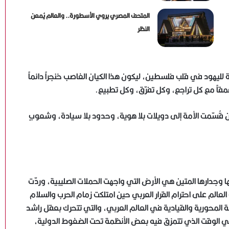
المتحف المصري يروي الأسطورة.. والعالم يُمعن
النظر
 عام 1917م، وإعلان قيام دولة لليهود في قلب فلسطين، ليكون هذا الكيان الغاصب خنجراً دائماً
مقاً مع كل تراجع، وكل تفرّق، وكل تطبيع.
 قُسّمت الأمة إلى دويلات بلا هوية، وحدود بلا سيادة، وشعوبٍ
ا وجدارها المتين هي الأرض التي واجهت الحملات الصليبية، وردّت
الم على احترام القرار العربي حين امتلكت زمام الحرب والسلام
ة المحورية والقيادية في العالم العربي، والتي تتحرك بعقل راشد
ففي الوقت الذي تتمزق فيه بعض الأنظمة تحت الضغوط الدولية،