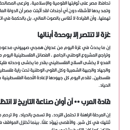
تحافظ مصر على ثوابتها القومية والإسلامية، وترعى المصالحة
وتمد يدها للأشقاء دون أي أجندات لقد أثبتت مصر أن الدولة العا
تهملها، وأن القيادة لا تُقاس بالصوت العالي، بل بالحكمة في اتخ
غزة لا تنتصر إلا بوحدة أبنائها
إن ما يحدث في غزة اليوم من عدوان همجي صهيوني مدعوم بصم
وتراجع المشروع الوطني الجامع ، الفصائل الفلسطينية اليوم مط
العدو لا يخشى السلاح الفلسطيني بقدر ما يخشى وحدته فليكن
والجهاد والجبهة الشعبية وكل القوى الوطنية تحت راية فلسطين ل
فلسطين، تقدم اليوم كل جهودها لإعادة اللُحمة الفلسطيني
الحياد.
قادة العرب •• آن أوان صناعة التاريخ لا انتظ
إن المرحلة الراهنة لا تحتمل التردد، ولا تسمح بالحياد، ولا ترح
تُنتهك في كل شبر، والأقصى يُهوّد علنًا، بينما تُختزل المواقف
فلنكن كما كان التاريخ يشتهي منا: