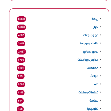
رياضة
8٬368
أخبار
5٬070
فن ومنوعات
4٬187
اقتصاد وبورصة
3٬012
عربي ودولي
2٬087
مدارس وجامعات
1٬795
محافظات
1٬392
حوادث
1٬251
عام
1٬063
تحقيقات وملفات
1٬148
سياسة
544
تكنولوجيا
428