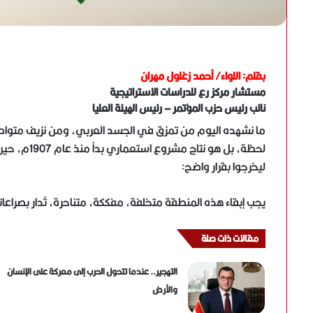
بقلم: اللواء/ أحمد زغلول مهران
مستشار مركز رع للدراسات الاستراتيجية
نائب رئيس حزب المؤتمر – رئيس الهيئة العليا
ما نشهده اليوم من تمزق في الجسد العربي، ومن نزيف متواصل
لحظة، بل هو
ليخرجوا بقرار واضح:
يجب إبقاء هذه المنطقة متخلفة، مفككة، متناحرة، تُدار بصراعاتها ال
مقالات ذات صلة
التهجير.. عندما تتحول الحرب إلى معركة على الإنسان
والأرض