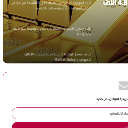
الذهب يواصل تألقه ويقترب من حاجز الـ4 آلاف
بنك رايفايزن النمساوي يتعثر في محاولة جديدة لبيع فرعه
في روسيا
رة
الذهب يسجل ارتفاعا قياسيا وسط مخاوف الإغلاق
الأمريكي وتوقعات الفائدة
الذهب يسجل مستويات قياسية وسط مخاوف إغلاق
حكومي محتمل في أمريكا
الدولار في موقف دفاعي ترقبا لبيانات اقتصادية أمريكية
لبريدية لتتوصل بكل جديد
رئيس “الضرائب” تصدر قرارا بشأن المرحلة الفرعية الأولى
من “الرئيسية التاسعة” لمنظومة الإيصال الإلكتروني