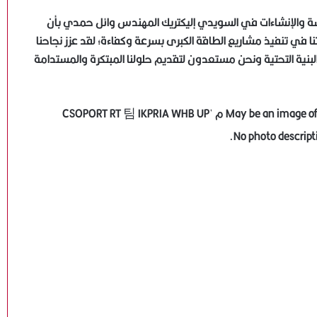
دسة والإنشاءات في السويدي إليكتريك المهندس وائل حمدي بأن
 في تنفيذ مشاريع الطاقة الكبرى بسرعة وكفاءة؛ لقد عزز نجاحنا
نية التحتية ونحن مستعدون لتقديم حلولنا المبتكرة والمستدامة
الذهب يسجل مستويات قياسية وسط مخاوف إغلاق
حكومي محتمل في أمريكا
الدولار في موقف دفاعي ترقبا لبيانات اقتصادية أمريكية
رئيس “الضرائب” تصدر قرارا بشأن المرحلة الفرعية الأولى