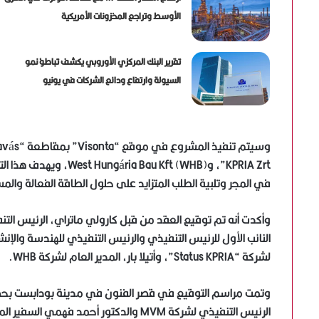
الأوسط وتراجع المخزونات الأمريكية
تقرير البنك المركزي الأوروبي يكشف تباطؤ نمو
السيولة وارتفاع ودائع الشركات في يونيو
KPRIA Zrt”، وu Kft (WHB
في المجر وتلبية الطلب المتزايد على حلول الطاقة الفعالة والم
النائب الأول للرئيس التنفيذي والرئيس التنفيذي للهندسة والإ
لشركة “Status KPRIA”، وأتيلا بار، المدير العام لشركة WHB.
وتمت مراسم التوقيع في قصر الفنون في مدينة بودابست بحضور 
الرئيس التنفيذي لشركة MVM والدكتور أ