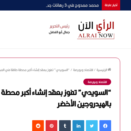
محمد ممدوح في 3 رهانات جديدة.. «حتة مني» و«شقو 2» ورمضان 2027
أخبار عاجلة
الرئيسية
/
اقتصاد وبورصة
/
“السويدي” تفوز بعقد إنشاء أكبر محطة طاقة في المجر
اقتصاد وبورصة
“السويدي” تفوز بعقد إنشاء أكبر محطة 
بالهيدروجين الأخضر
فيسبوك
تويتر
لينكدإن
‏Tumblr
بينتيريست
‏Reddit