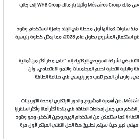
والرئيس التنفيذي لشركة السويدي إليكتريك والورينس ميسزاروس مالك Mészáros Group وأتيلا بار مالك WHB Group إلى جانب
 منذ سنوات كما أنها أول محطة في البلاد جاهزة لاستخدام وقود
الهيدروجين بنسبة تصل إلى 30 % من مزيج الوقود. ومن المتوقع استكمال المشروع بحلول عام 2028؛ مما يمثل خطوة رئيسية
نفيذي لشركة السويدي إليكتريك إنه “على مدار أكثر من ثمانية
ة والبنية التحتية لدعم المجتمعات والنمو الاقتصادي، وأن
ي، ونرى أن المجر تلعب دور رئيسي في صناعة الطاقة
من جانبه تحدث لورينس ميسزاروس، مالك مجموعة Mészáros Group، عن أهمية المشروع والدور الابتكاري لوحدة التوربينات
الضخم في جعل إمدادات الطاقة في بلادنا أكثر أمانا وأكثر استقرارا
الكفاءة كما ستتمكن من استخدام الهيدروجين الأخضر؛ وهو وقود
مهني كبير حيث سيتم تطبيق هذا الحل التقني المبتكر لأول مرة