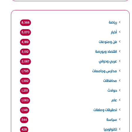
رياضة
8٬368
أخبار
5٬070
فن ومنوعات
4٬189
اقتصاد وبورصة
3٬012
عربي ودولي
2٬087
مدارس وجامعات
1٬795
محافظات
1٬392
حوادث
1٬251
عام
1٬063
تحقيقات وملفات
1٬148
سياسة
544
تكنولوجيا
428