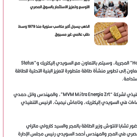
التوسع وتعزيز الاستثمار بالسوق المصري
الذهب يسجل أكبر مكاسب سنوية منذ 1979 وسط
طلب عالمي غير مسبوق
وسيتم تنفيذ المشروع في موقع “Visonta” بمقاطعة “Havás” المجرية، وسيتم بالتعاون مع السويدي إليكتريك و”Status
West Hungária Ba)، ويهدف هذا التعاون إلى تطوير منشأة طاقة متطورة لتعزيز البنية التحتية للطاقة
ستدامة.
وأكدت أنه تم توقيع العقد من قبل كارولي ماتراي، الرئيس التنفيذي لشركة “MVM Mátra Energia Zrt”، والمهندس وائل حمدي
نشاءات في السويدي إليكتريك، وتاماش نيميث، الرئيس التنفيذي
تشابا لانتوش وزير الطاقة بالمجر والسيد كارولي ماتراي
حمد فهمي السفير المصري في المجر والمهندس أحمد السويدي رئيس مجلس الإدارة