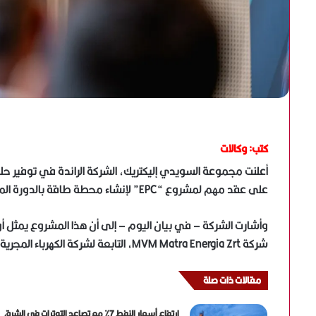
كتب: وكالات
أعلنت مجموعة السويدي إليكتريك، الشركة الرائدة في توفير حلو
على عقد مهم لمشروع “EPC” لإنشاء محطة طاقة بالدورة المركبة (CCPP) في المجر.
وأشارت الشركة – في بيان اليوم – إلى أن هذا المشروع يمثل أ
شركة MVM Matra Energia Zrt، التابعة لشركة الكهرباء المجرية “MVM”، ليشكل خطوة استراتيجية في توسع الشركة عالميًا.
مقالات ذات صلة
ارتفاع أسعار النفط 7% مع تصاعد التوترات في الشرق