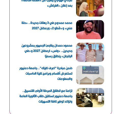
مجدي الهواري يقترب من «القصة الكاملة»
بعد إعلان «الفركش»
محمد ممدوح في 3 رهانات جديدة.. «حتة
مني» و«شقو 2» ورمضان 2027
محمود حمدان يفاجئ الجمهور بمشروعين
جديدين.. «ونس» لرمضان 2027 و«في
البتنجان» ينطلق رسميًا
ضمن مبادرة “اعرف كليتك”.. جامعة دمنهور
تستعرض أقسام وبرامج كلية الحاسبات
والمعلومات
تزامنا مع انطلاق المرحلة الأولى للتنسيق..
جامعة دمنهور تستقبل طلاب الثانوية العامة
وتؤكد توفير كافة التسهيلات