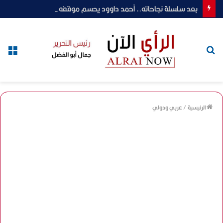
بعد سلسلة نجاحاته.. أحمد داوود يحسم موقفه من رمضان 2027 بـ«ونس»
بحث
الق
عن
الرئيسية
/
عربي ودولي