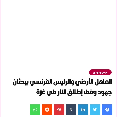
عربي ودولي
العاهل الأردني والرئيس الفرنسي يبحثان
جهود وقف إطلاق النار في غزة
فيسبوك
تويتر
لينكدإن
‏Tumblr
بينتيريست
‏Reddit
واتساب