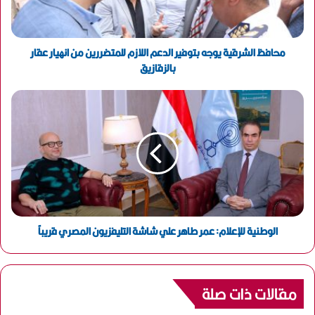
ك
ت
ر
و
محافظ الشرقية يوجه بتوفير الدعم اللازم للمتضررين من انهيار عقار
ن
بالزقازيق
ي
الوطنية للإعلام: عمر طاهر علي شاشة التليفزيون المصري قريباً
مقالات ذات صلة