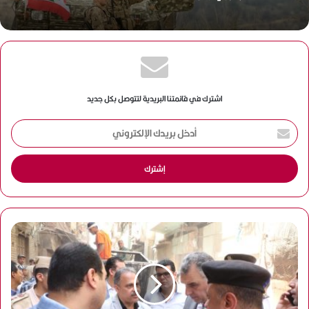
اشترك في قائمتنا البريدية لتتوصل بكل جديد
أ
د
خ
ل
ب
ر
ي
د
ك
ا
ل
إ
ل