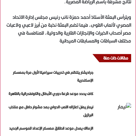
نتائج مشرفة باسم الرياضة المصرية.
ويترأس البعثة الأستاذ أحمد حمزة نائب رئيس مجلس إدارة الاتحاد
المصري لألعاب القوى، فيما تضم البعثة نخبة من أبرز لاعبي ولاعبات
مصر أصحاب الخبرات والإنجازات القارية والدولية، للمنافسة في
مختلف السباقات والمسابقات الميدانية
مقالات ذات صلة
جراديشار ينتظم في تدريبات سيراميكا لأول مرة بمعسكر
الإسكندرية
كاف يحدد موعد قرعة دوري الأبطال والكونفدرالية بالقاهرة
نيمار يعلن اعتزاله اللعب الدولي بعد مشوار حافل مع منتخب
البرازيل
الزمالك يعدل موعد انطلاق معسكر الإعداد للموسم الجديد