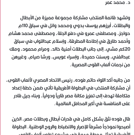
د. محمد عمر
وتشهد قائمة المنتخب مشاركة مجموعة مميزة من الأبطال
والبطلات، أبرزهم يوسف بدوي ومحمد وائل في سباق 110م
حواجز، ومصطفى عمرو في دفع الجلة، ومصطفى محمد هشام
وأحمد طارق في إطاحة المطرقة، وإسلام عبدالتواب في سباق
20كم مشي، إلى جانب البطلات أمنية خالد، ومرام محمود، وملك
عبدالغني، وبسنت حميدة، وإسراء عويس، ورشا صيام، وغيرهن
من نجمات ألعاب القوى المصرية.
من جانبه أكد اللواء حاتم فوده، رئيس الاتحاد المصري لألعاب القوى،
أن مشاركة المنتخب في البطولة الأفريقية تأتي ضمن خطة إعداد
متكاملة تهدف إلى تعزيز مكانة مصر قارياً ودولياً، وبناء جيل قادر
على المنافسة في أكبر المحافل العالمية.
قال فوده نثق بشكل كامل في قدرات أبطال وبطلات مصر، الذين
أصبحوا نموذجاً مشرفاً للإصرار والانضباط والروح الوطنية. البطولة
الأفريقية تمثل محطة مهمة في مشروع تطوير ألعاب القوى