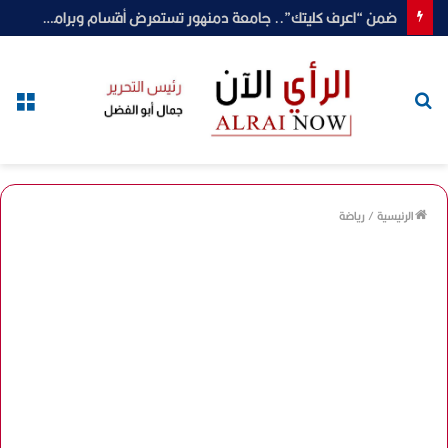
ضمن “اعرف كليتك”.. جامعة دمنهور تستعرض أقسام وبرامج كلية الطب البيطري
بحث
الق
عن
الرئيسية
/
رياضة