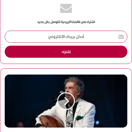
اشترك في قائمتنا البريدية لتتوصل بكل جديد
أ
د
خ
ل
ب
ر
ي
د
ك
ا
ل
إ
ل
ك
ت
ر