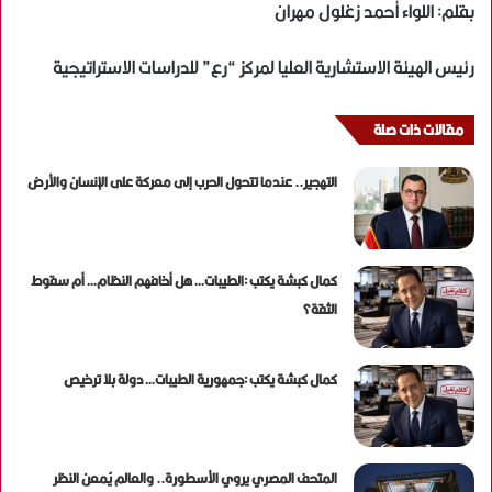
بقلم: اللواء أحمد زغلول مهران
رئيس الهيئة الاستشارية العليا لمركز “رع” للدراسات الاستراتيجية
مقالات ذات صلة
التهجير.. عندما تتحول الحرب إلى معركة على الإنسان والأرض
كمال كبشة يكتب :الطيبات… هل أخافهم النظام… أم سقوط
الثقة؟
كمال كبشة يكتب :جمهورية الطيبات… دولة بلا ترخيص
المتحف المصري يروي الأسطورة.. والعالم يُمعن النظر