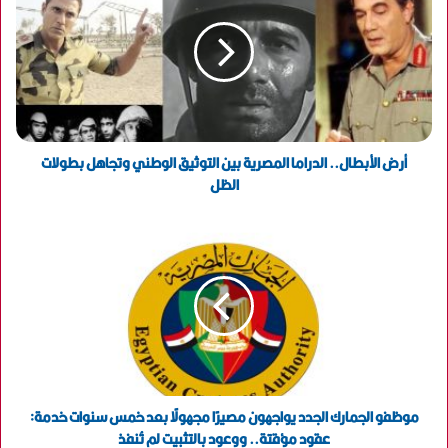
ا
ل
إ
ل
ك
ت
ر
و
أرض الأبطال.. الدراما المصرية بين التوثيق الوطني وتجاهل بطولات
ن
الظل
ي
موظفو الجمارك الجدد يواجهون مصيرًا مجهولًا بعد خمس سنوات خدمة:
عقود مؤقتة.. ووعود بالتثبيت لم تُنفذ