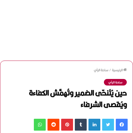
الرئيسية
/
ساحة الرأي
ساحة الرأي
حين يُتَنحّى الضمير وتُهمَّش الكفاءة
ويُقصى الشرفاء
فيسبوك
تويتر
لينكدإن
‏Tumblr
بينتيريست
‏Reddit
واتساب