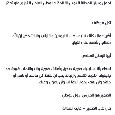
اجعل ميزان العدالة لا يميل إلا للحق فالوطن العادل لا يُهزم ولو يُفقر
.
لكل موظف
أدِّى عملك كأنك تبنيه لأهلك لا لروتين ولا لراتب ولا لشخص إن الله
مُطلع وشاهد على النوايا .
أيها الوطن المفدى
نعدك بأننا سنبنيك
طوبة
صدق وأمانة،
طوبة
ولاء وانتماء،
طوبة
جد
واجتهاد،
طوبة
تلاحم وارتباط يجب ان نلفظ كل فاسد أو ناقم أو
حاقد وان نقف بجوار الكفاءات وأن نصون وعيك .
الضمير هو الحارس الأول للوطن
فإن غاب الضمير •• غابت العدالة