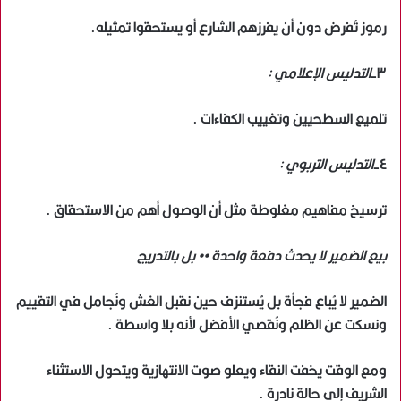
رموز تُفرض دون أن يفرزهم الشارع أو يستحقوا تمثيله.
٣-
التدليس الإعلامي :
تلميع السطحيين وتغييب الكفاءات .
٤-
التدليس التربوي :
ترسيخ مفاهيم مغلوطة مثل أن الوصول أهم من الاستحقاق .
بيع الضمير لا يحدث دفعة واحدة •• بل بالتدريج
الضمير لا يُباع فجأة بل يُستنزف حين نقبل الغش ونُجامل في التقييم
ونسكت عن الظلم ونُقصي الأفضل لأنه بلا واسطة .
ومع الوقت يخفت النقاء ويعلو صوت الانتهازية ويتحول الاستثناء
الشريف إلى حالة نادرة .