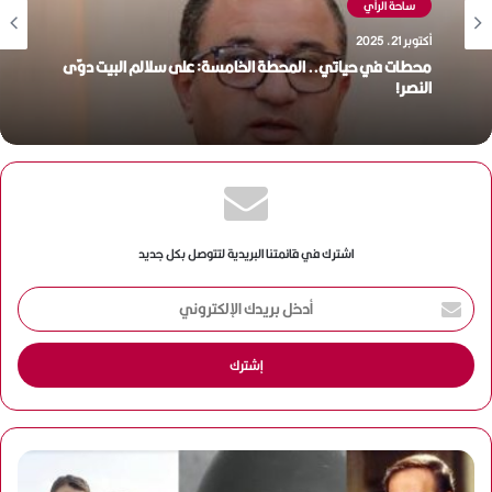
ساحة الرأي
أكتوبر 21, 2025
ساحة الرأي
محطات في حياتي.. المحطة الخامسة: على سلالم البيت دوّى
أكتوبر 21, 2025
النصر!
محطات في حياتي.. المحطة الرابعة: قائدٌ آمن بقدراتي..
فانطلقت!
اشترك في قائمتنا البريدية لتتوصل بكل جديد
أ
د
خ
ل
ب
ر
ي
د
ك