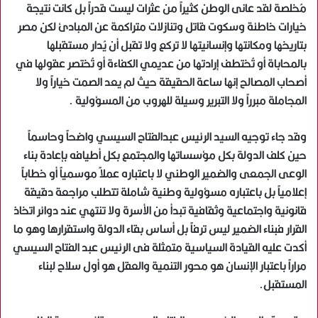
مُخلصة لقد عانى الوطن كثيراً من عثرات ليست قدراً بل كانت نتيجة
خيارات خاطئة وسكوت قاتل وتنازلات متراكمة عن المبادئ لكن مصر
بتاريخها ومكانتها وإنسانيتها لا تركع ولا تقبل أن يُدار مستقبلها
بالمحاباة أو تُختطف إرادتها من عديمي الكفاءة أو تُختصر عقولها في
أصحاب المصالح إنها ساعة الحقيقة حيث لم يعد الصمت خياراً ولا
المجاملة مبرراً ولا التبرير وسيلة للهروب من المسؤولية .
وقد جاء توجيه السيد الرئيس عبدالفتاح السيسي واضحاً وحاسماً
حين كلف الدولة بكل مؤسساتها والمجتمع بكل أطيافه بإعادة بناء
الوعى الجمعى والضمير الوطني لا باعتباره عملاً موسمياً أو خطاباً
إعلامياً بل باعتباره مسؤولية وطنية شاملة تتطلب مراجعة دقيقة
قانونية واجتماعية وثقافية تبدأ من الأسرة ولا تنتهي عند دوائر اتخاذ
القرار فبناء الضمير ليس ترفاً بل أساس بقاء الدولة واستقرارها وهو ما
أكدت عليه القيادة السياسية متمثلة فى الرئيس عبد الفتاح السيسي
مراراً باعتبار الإنسان هو محور التنمية والعقل هو أول سلاح لبناء
المستقبل.