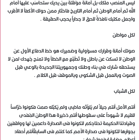
ليس المنصب ملكك بل أمانة مؤقتة بين يديك ستحاسَب عليها أمام
الله ثم أمام الوطن ثم أمام التاريخ فاختَار ممن حولك الأكفأ لا الأقرب
واجعل مكتبك نافذةً للحق لا جداراً يحجب الحقيقة .
لكل مواطن
صوتك أمانة وقرارك مسؤولية وضميرك هو خط الدفاع الأول عن
الوطن لا تسكت عن باطل ولا تُطَبّع مع الخطأ ولا تمنح جُهدك لمن لا
يستحقه شارك في بناء وطنك وجمهوريتنا الجديدة بالوعي قبل
الصوت وبالعمل قبل الشكوى وبالموقف قبل الكلام .
لكل الشباب
أنتم الأمل أنتم جيلاً لم يُلوّثه ماضٍى ولم يُكبّله صمت فكونوا حُرّاساً
للقيم لا شهوداً على سقوطها أنتم ذخيرة هذا الوطن المُفدى
وقيادتنا الحكيمة تحتاجكم لتكونوا فى الصدارة داعمين لها وواقفين
بجوارها لتكونوا فى صدارة الأمم كما كنتم فى السابقًأنتم أحفاد
أعظم حضارة ارفعوا شعار :