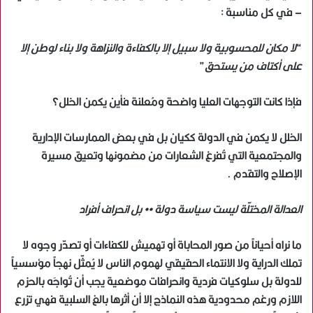
– في كل مناسبة :
“
لا مكان للمحسوبية ولا سبيل إلا بالكفاءة والنزاهة ولا بناء لوطن إلا
على أكتاف من يستحق
”
فإذا كانت التوجهات العليا واضحة ومُعلنة فأين يكمن الخلل؟
الخلل لا يكمن في الدولة ككيان بل في بعض الممارسات الإدارية
والمجتمعية التي تُفرغ الشعارات من مضمونها وتعيق مسيرة
الإصلاح والتقدم .
العدالة المختلّة ليست سياسة دولة •• بل انحراف أفراد
ما نراه أحياناً من صور المحاباة أو تهميش للكفاءات أو تصدّر وجوه لا
تملك الدراية ولا الانتماء الحقيقي لهموم الناس لا يُمثّل نهجاً مؤسسياً
للدولة بل سلوكيات فردية وانحرافات موضعية يجب أن تُواجَه بالحزم
اللازم ورغم محدودية هذه النماذج إلا أن أثرها بالغ السلبية فهي تزرع