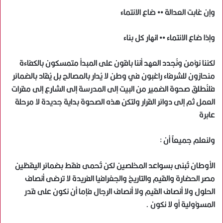
وإن غابت العدالة •• ضاع الانتماء
وإذا ضاع الانتماء •• انهار كل بناء
لكننا نؤمن ونُجدد العهد أننا باقون على المبدأ متمسكون بالكفاءة
منحازون للشرفاء راغبون في وطن لا يُدار بالمصالح بل يُقاد بالضمائر
فلنُطلق صحوة الضمير من البيت إلى المدرسة إلى الشارع إلى مقرات
العمل ثم إلى دوائر القرار ولتكن هذه الصحوة بداية جديدة لا مرحلة
عابرة
ولنعلم جميعاً أن :
الأوطان تُبنى بسواعد المخلصين لكن تُحمى فقط بضمائر اليقظين
مصر الحضارة والقيم والتاريخ والجغرافيا الفريدة لا ترضى أنصاف
الحلول ولا أنصاف القيم ولا أنصاف الرجال فإما أن نكون على قدر
المسؤولية أو لا نكون .