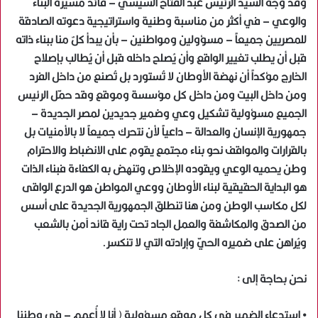
وقد وجّه السيد الرئيس عبد الفتاح السيسي – قائد مسيرة البناء
والوعي – في أكثر من مناسبة وطنية واستراتيجية دعوته الصادقة
للمصريين جميعاً – مسؤولين ومواطنين – بأن يبدأ كلٌ منا ببناء ذاته
قبل أن يطلب تغيير الواقع وأن يُصلح داخله قبل أن يُطالب بإصلاح
الخارج مؤكداً أن نهضة الأوطان لا تُستورد بل تُصنع من داخل الفرد
ومن داخل البيت ومن داخل كل مؤسسة وموقع وقد حمّل الرئيس
الجميع مسؤولية تشكيل وعي وضمير جديدين لمصر الجديدة –
جمهورية الإنسان والعدالة – داعياً لأن نتحرك جميعاً لا بالأمنيات بل
بالقرارات والمواقف نحو بناء مجتمع يقوم على الانضباط والاحترام
وطن يحميه الوعي ويقوده الإخلاص وتنهض به الكفاءة فبناء الذات
هو البداية الحقيقية لبناء الأوطان ووعي المواطن هو الدرع الواقى
لكل مكاسب الوطن ومن هنا تنطلق الجمهورية الجديدة على أسس
من الصدق والمكاشفة والعمل الجاد تحت راية قائد آمن بالشعب
ويُراهن على ضميره الحيّ وإرادته التي لا تنكسر.
نحن بحاجة إلى :
• استدعاء الضمير في كل موقع مسؤولية ( أنا لا أُعمم – فى وطننا