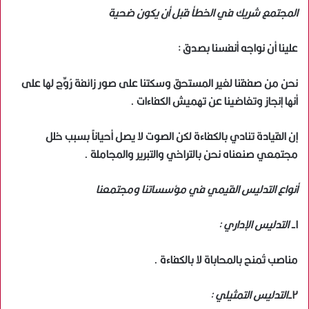
المجتمع شريك في الخطأ قبل أن يكون ضحية
علينا أن نواجه أنفسنا بصدق :
نحن من صفقنا لغير المستحق وسكتنا على صور زائفة رُوِّج لها على
أنها إنجاز وتغاضينا عن تهميش الكفاءات .
إن القيادة تنادي بالكفاءة لكن الصوت لا يصل أحياناً بسبب خلل
مجتمعي صنعناه نحن بالتراخي والتبرير والمجاملة .
أنواع التدليس القيمي في مؤسساتنا ومجتمعنا
١-
التدليس الإداري :
مناصب تُمنح بالمحاباة لا بالكفاءة .
٢-
التدليس التمثيلي :