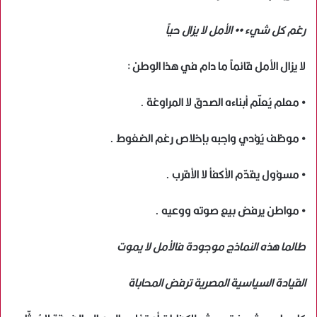
رغم كل شيء •• الأمل لا يزال حياً
لا يزال الأمل قائماً ما دام في هذا الوطن :
• معلم يُعلّم أبناءه الصدق لا المراوغة .
• موظف يُؤدي واجبه بإخلاص رغم الضغوط .
• مسؤول يقدّم الأكفأ لا الأقرب .
• مواطن يرفض بيع صوته ووعيه .
طالما هذه النماذج موجودة فالأمل لا يموت
القيادة السياسية المصرية ترفض المحاباة