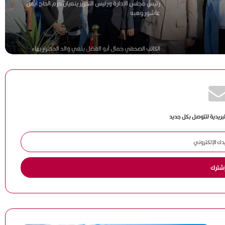
رئيس مجلس الإدارة ورئيس التحرير ينعيان حرم الحاج أيمن
عاشور وهبه
الكاتب الصحفي جمال أبو الفضل ينعي والد الدكتور بهاء
شرف الدين
بالصور .. بالكهرباء محاولة قتل رب أسرة فى هرم سيتى
لبريدية لتتوصل بكل جديد
رواية “الحقيقة والحب” للكاتب محمد سامي بشندي: رحلة
البحث عن الذات وسط ضباب الذاكرة
تزامنا مع اليوم العالمي للأشخاص ذوي الإعاقة.. جامعة
دمنهور تختتم فعاليات المبادرة الرئاسية «تمكين»
رئيس مجلس الادارة ورئيس التحرير ينعيان نجل النائب محمد