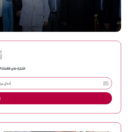
اشترك في قائمتنا ا
أ
د
خ
ل
ب
ر
ي
د
ك