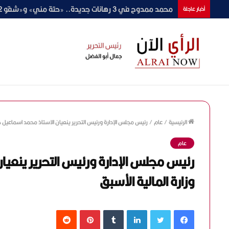
محمد ممدوح في 3 رهانات جديدة.. «حتة مني» و«شقو 2» ورمضان 2027
أخبار عاجلة
الرئيسية
/
عام
/
رئيس مجلس الإدارة ورئيس التحرير ينعيان الاستاذ محمد اسماعيل ح
عام
رئيس مجلس الإدارة ورئيس التحرير ينعي
وزارة المالية الأسبق
فيسبوك
تويتر
لينكدإن
‏Tumblr
بينتيريست
‏Reddit