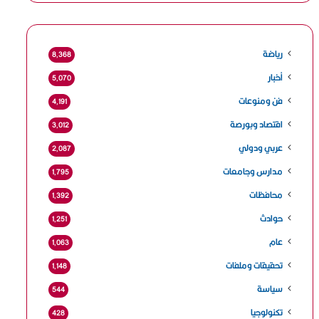
رياضة
8٬368
أخبار
5٬070
فن ومنوعات
4٬191
اقتصاد وبورصة
3٬012
عربي ودولي
2٬087
مدارس وجامعات
1٬795
محافظات
1٬392
حوادث
1٬251
عام
1٬063
تحقيقات وملفات
1٬148
سياسة
544
تكنولوجيا
428