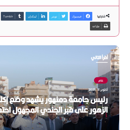
شاركها
فيسبوك
تويتر
لينكدإن
طباعة
أقرأ التالي
عام
أكتوبر 6, 2025
رئيس جامعة دمنهور يشهد وضع إكل
الزهور على قبر الجندي المجهول احتفا
بالذكرى الــ 52 لانتصارات أكتوبر المجيدة