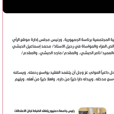
مية المجتمعية برئاسة الجمهورية، ورئيس مجلس إدارة موقع الرأي
خالص العزاء والمواساة في رحيل الاستاذ/ محمد إسماعيل الحبشي
، والعميد/تامر الحبشي، والمقدم/ماجد الحبشي، والمقدم/
احل داعياً المولى عز وجل أن يتغمد الفقيد بواسع رحمته، ويسكنه
مدخله، ويبدله دارا خيرًا من داره، واهلا خيرًا من أهله، ويلهم
“ناسا” تخطط لبناء قرية كاملة على سطح القمر بحلول
2035
رئيس جامعة دمنهور يتفقد انضباط لجان الامتحانات