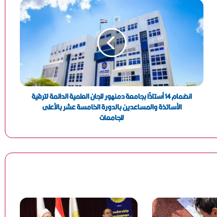
الحوفي
رئيس مجلس الإدارة ورئيس التحرير ينعيان العميد أسامة
عبدالجواد الشلمة وكيل فرع جهاز الأمن الوطني بالبحيرة
جامعة دمنهور تعقد البرنامج التدريبي” تأهيل المقيمين
على منظومة التميز الحكومي”
انضمام 14 أستاذًا بجامعة دمنهور للجان العلمية الدائمة لترقية
الأساتذة والمساعدين بالدورة الخامسة عشر بالأعلى
للجامعات
رئيس جامعة دمنهور يشهد وضع إكليل من الزهور على قبر
الجندي المجهول احتفالا بالذكرى الــ 52 لانتصارات أكتوبر
المجيدة