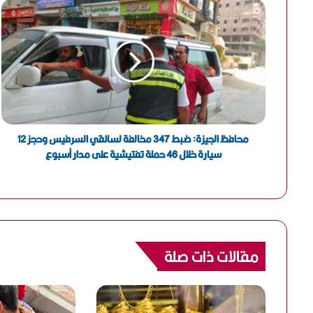
ا
ل
إ
ل
ك
ت
ر
و
ن
محافظ الجيزة: ضبط 347 مخالفة لسائقي السرفيس وحجز 12
ي
سيارة خلال 46 حملة تفتيشية على مدار أسبوع
مقالات ذات صلة