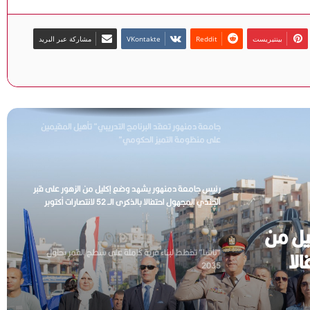
رئيس مجلس الادارة ورئيس التحرير ينعيان نجل النائب محمد
الحوفي
بينتيريست
مشاركة عبر البريد
رئيس مجلس الإدارة ورئيس التحرير ينعيان العميد أسامة
عبدالجواد الشلمة وكيل فرع جهاز الأمن الوطني بالبحيرة
جامعة دمنهور تعقد البرنامج التدريبي” تأهيل المقيمين
على منظومة التميز الحكومي”
رئيس جامعة دمنهور يشهد وضع إكليل من الزهور على قبر
الجندي المجهول احتفالا بالذكرى الــ 52 لانتصارات أكتوبر
المجيدة
يل من
“ناسا” تخطط لبناء قرية كاملة على سطح القمر بحلول
لا
2035