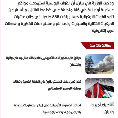
وذكرت الوزارة في بيان، أن القوات الروسية استهدفت مواقع
عسكرية أوكرانية في 145 منطقة على خطوط القتال، ما أسفر عن
تكبد القوات الأوكرانية خسائر بلغت 885 جنديا، إلى جانب عشرات
المركبات القتالية والسيارات والمدافع ومستودعات الذخيرة ومحطات
حرب إلكترونية.
مقالات ذات صلة
حرائق غابات تجبر آلاف الأمريكيين على إخلاء منازلهم في ولاية
واشنطن
كندا تدين عنف المستوطنين في الضفة الغربية وتطالب
بوقف التوسع الاستيطاني
تصاعد الضغوط الأمريكية على إيران.. وعقوبات جديدة
بالتزامن مع تحركات دبلوماسية