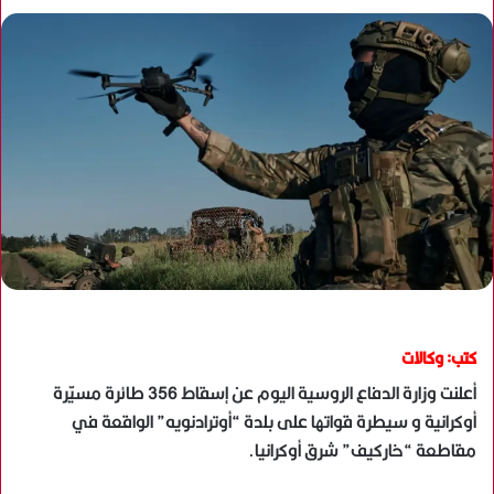
كتب: وكالات
أعلنت وزارة الدفاع الروسية اليوم عن إسقاط 356 طائرة مسيّرة
أوكرانية و سيطرة قواتها على بلدة “أوترادنويه” الواقعة في
مقاطعة “خاركيف” شرق أوكرانيا.