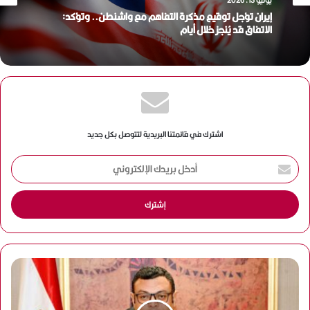
إيران تؤجل توقيع مذكرة التفاهم مع واشنطن.. وتؤكد:
الاتفاق قد يُنجز خلال أيام
اشترك في قائمتنا البريدية لتتوصل بكل جديد
أ
د
خ
ل
ب
ر
ي
د
ك
ا
ل