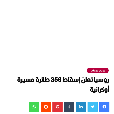
عربي ودولي
روسيا تعلن إسقاط 356 طائرة مسيرة
أوكرانية
فيسبوك
تويتر
لينكدإن
‏Tumblr
بينتيريست
‏Reddit
واتساب