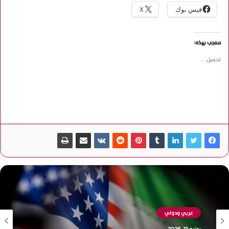
فيس بوك
X
معجب بهذه:
تحميل...
عربي ودولي
يونيو 13, 2026