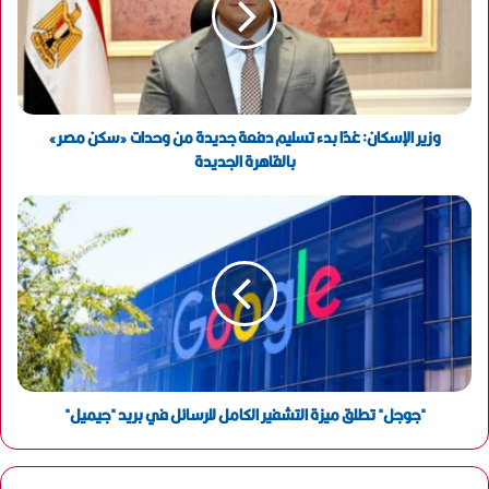
إ
ل
ك
ت
ر
و
وزير الإسكان: غدًا بدء تسليم دفعة جديدة من وحدات «سكن مصر»
ن
بالقاهرة الجديدة
ي
"جوجل" تطلق ميزة التشفير الكامل للرسائل في بريد "جيميل"