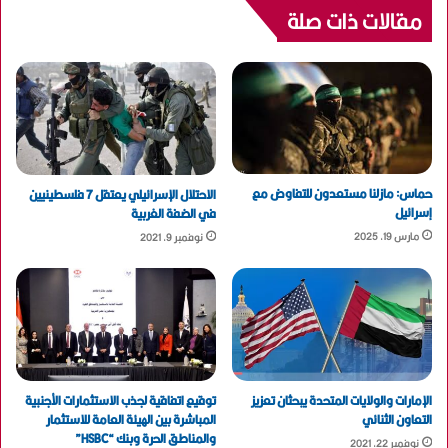
مقالات ذات صلة
حماس: مازلنا مستعدون للتفاوض مع
الاحتلال الإسرائيلي يعتقل 7 فلسطينيين
إسرائيل
في الضفة الغربية
مارس 19, 2025
نوفمبر 9, 2021
الإمارات والولايات المتحدة يبحثان تعزيز
توقيع اتفاقية لجذب الاستثمارات الأجنبية
التعاون الثنائي
المباشرة بين الهيئة العامة للاستثمار
والمناطق الحرة وبنك “HSBC”
نوفمبر 22, 2021