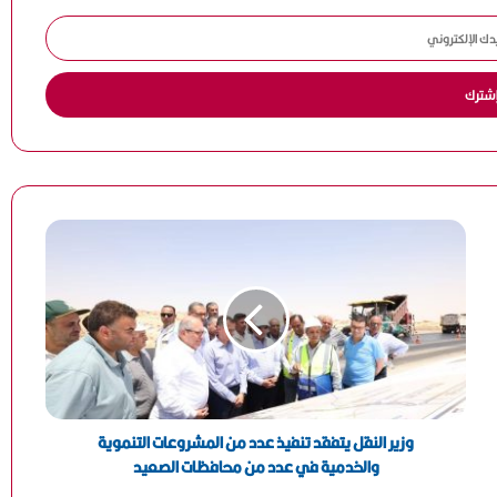
مصطفى شوبير: سنواصل تشريف اسم مصر عالميًا..
وشكرا أبو ريدة
هاني أبو ريدة: وصول مصر إلى كأس العالم 4 مرات بينها
مرتان في عهد الرئيس السيسي يعكس حجم الدعم للكرة
المصرية
ميار شريف تواصل التألق وتبلغ ربع نهائي بطولة جراند إيست
88 المفتوحة بفرنسا
الزمالك يعدل موعد انطلاق معسكر الإعداد للموسم الجديد
وكيل جوارديولا يحسم الجدل: المدرب الإسباني يبتعد عن
التدريب موسمًا كاملًا
وزير النقل يتفقد تنفيذ عدد من المشروعات التنموية
والخدمية في عدد من محافظات الصعيد