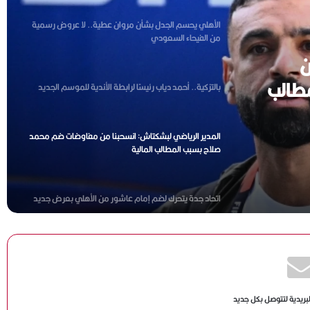
الأهلي يحسم الجدل بشأن مروان عطية.. لا عروض رسمية
من الفيحاء السعودي
ن
طالب
بالتزكية.. أحمد دياب رئيسًا لرابطة الأندية للموسم الجديد
المدير الرياضي لبشكتاش: انسحبنا من مفاوضات ضم محمد
صلاح بسبب المطالب المالية
اتحاد جدة يتحرك لضم إمام عاشور من الأهلي بعرض جديد
خلال ساعات
ياسر قمر: نعمل على تطوير منتخبات الكرة الطائرة ..ونهنئ
سيدات الشاطئية بالانجاز العربي
لبريدية لتتوصل بكل جديد