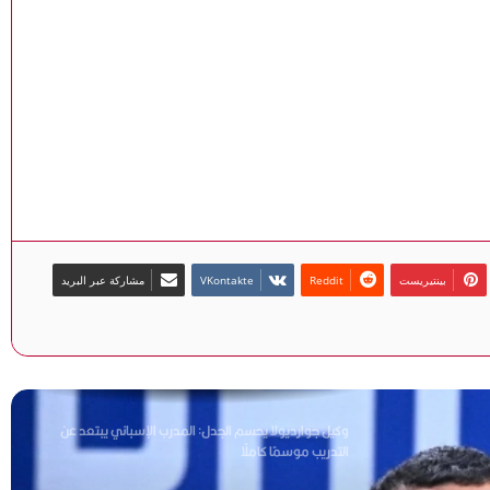
مصطفى شوبير: سنواصل تشريف اسم مصر عالميًا..
وشكرا أبو ريدة
هاني أبو ريدة: وصول مصر إلى كأس العالم 4 مرات بينها
مرتان في عهد الرئيس السيسي يعكس حجم الدعم للكرة
المصرية
ميار شريف تواصل التألق وتبلغ ربع نهائي بطولة جراند إيست
88 المفتوحة بفرنسا
بينتيريست
مشاركة عبر البريد
الزمالك يعدل موعد انطلاق معسكر الإعداد للموسم الجديد
وكيل جوارديولا يحسم الجدل: المدرب الإسباني يبتعد عن
التدريب موسمًا كاملًا