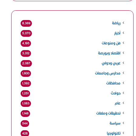
رياضة
8٬369
أخبار
5٬070
فن ومنوعات
4٬195
اقتصاد وبورصة
3٬012
عربي ودولي
2٬087
مدارس وجامعات
1٬800
محافظات
1٬392
حوادث
1٬251
عام
1٬063
تحقيقات وملفات
1٬148
سياسة
544
تكنولوجيا
428