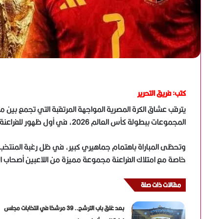
كتب: فريق التحرير
يترقب عشاق الكرة المصرية المواجهة المرتقبة التي تجمع بين
المجموعات ببطولة كأس العالم 2026، في أول ظهور للفراعنة بالنسخة الحالية من المونديال.
وتحظى المباراة باهتمام جماهيري كبير، في ظل رغبة المنتخب ال
خاصة مع امتلاك الفراعنة مجموعة مميزة من اللاعبين أصحاب الخب
مقالات ذات صلة
بعد غلق باب الترشح.. 39 مرشحًا في انتخابات مجلس