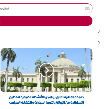
أ
د
خ
ل
ب
ر
ي
د
ك
ا
ل
إ
ل
ك
ت
ر
و
ن
جامعة القاهرة تطلق برنامجها للأنشطة الصيفية لتعظيم
ي
الاستفادة من الإجازة وتنمية المهارات واكتشاف المواهب