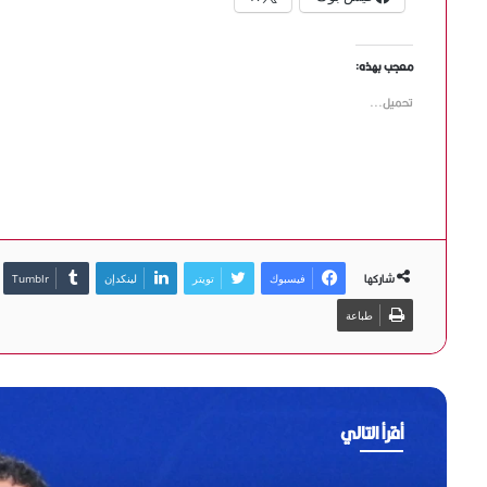
معجب بهذه:
تحميل...
شاركها
فيسبوك
تويتر
لينكدإن
طباعة
أقرأ التالي