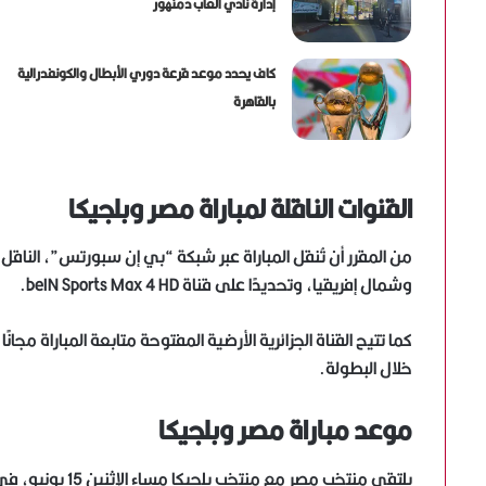
إدارة نادي ألعاب دمنهور
كاف يحدد موعد قرعة دوري الأبطال والكونفدرالية
بالقاهرة
القنوات الناقلة لمباراة مصر وبلجيكا
وشمال إفريقيا، وتحديدًا على قناة beIN Sports Max 4 HD.
كما تتيح القناة الجزائرية الأرضية المفتوحة متابعة المباراة مجا
خلال البطولة.
موعد مباراة مصر وبلجيكا
يلتقي منتخب مصر مع منتخب بلجيكا مساء الإثنين 15 يونيو، في افتتاح مشوار المنتخبين ضمن منافسات المجموعة السابعة.