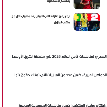
بمعسكر الإسكندرية
نيمار يعلن اعتزاله اللعب الدولي بعد مشوار حافل مع
منتخب البرازيل
من المقرر أن تُنقل المباراة عبر شبكة “بي إن سبورتس”، الناقل الحصري لمنافسات كأس العالم 2026 في منطقة الشرق الأوسط
نًا للجماهير العربية، ضمن عدد من المباريات التي تمتلك حقوق بثها