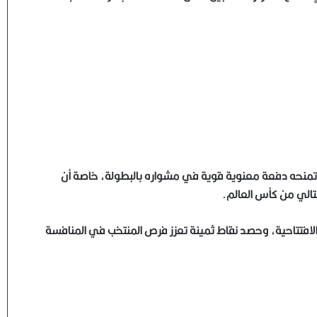
ة تمنحه دفعة معنوية قوية في مشواره بالبطولة، خاصة أن
تالي من كأس العالم.
اتحاد جدة يتحرك لضم إمام عاشور من الأهلي بعرض جديد
 الافتتاحية، وحصد نقاط ثمينة تعزز فرص المنتخب في المنافسة
خلال ساعات
ياسر قمر: نعمل على تطوير منتخبات الكرة الطائرة ..ونهنئ
سيدات الشاطئية بالانجاز العربي