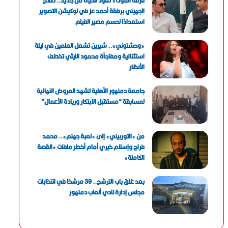
فرقة الموت» تعود للحياة من جديد.. صلاح
الجهيني برفقة أحمد عز في لوكيشن التصوير
استعدادًا لحسم مصير الفيلم
«وحشتوني».. شيرين تشعل العلمين في ليلة
استثنائية ومفاجأة محمود الليثي تخطف
الأنظار
جامعة دمنهور الأهلية تشهد العروض النهائية
لمسابقة “مستقبل الابتكار وريادة الأعمال”
من «التوربيني» إلى «لعبة جهنم».. محمد
فراج وإسلام خيري أمام أخطر ملفات «القصة
الكاملة»
بعد غلق باب الترشح.. 39 مرشحًا في انتخابات
مجلس إدارة نادي ألعاب دمنهور