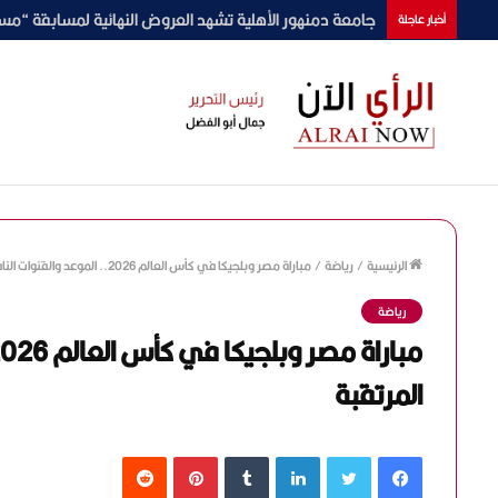
من «التوربيني» إلى «لعبة جهنم».. محمد فراج وإسلام خير
أخبار عاجلة
الرئيسية
/
رياضة
/
مباراة مصر وبلجيكا في كأس العالم 2026.. الموعد والقنوات الناقلة للمواجهة المرتقبة
رياضة
المرتقبة
فيسبوك
تويتر
لينكدإن
‏Tumblr
بينتيريست
‏Reddit