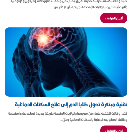
كتب: وكالات كشفت دراسة حديثة لفريق بحثي من جامعات /فوردهام وديلاوير وكولومبيا
وألبرت أينشتين/ بالولايات المتحدة الأمريكية، أن الإكثار من…
أكمل القراءة »
تقنية مبتكرة تحول خلايا الدم إلى علاج للسكتات الدماغية
كتب: وكالات اكتشف علماء من سويسرا والولايات المتحدة طريقة جديدة تساعد على استعادة
وظائف الدماغ بعد الإصابة بالسكتات الدماغية وفق…
أكمل القراءة »