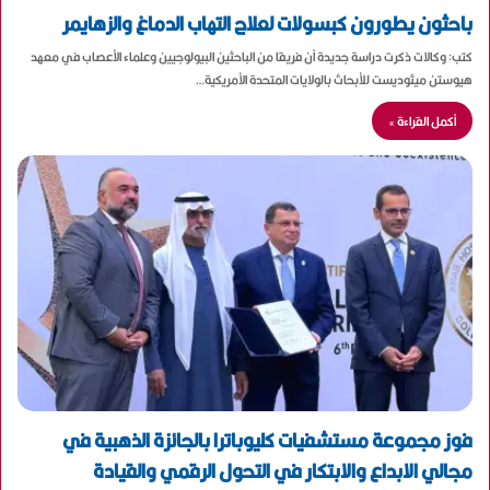
باحثون يطورون كبسولات لعلاج التهاب الدماغ والزهايمر
كتب: وكالات ذكرت دراسة جديدة أن فريقا من الباحثين البيولوجيين وعلماء الأعصاب في معهد
هيوستن ميثوديست للأبحاث بالولايات المتحدة الأمريكية…
أكمل القراءة »
فوز مجموعة مستشفيات كليوباترا بالجائزة الذهبية في
مجالي الابداع والابتكار في التحول الرقمي والقيادة