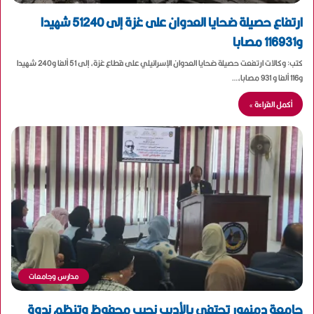
ارتفاع حصيلة ضحايا العدوان على غزة إلى 51240 شهيدا
و116931 مصابا
كتب: وكالات ارتفعت حصيلة ضحايا العدوان الإسرائيلي على قطاع غزة، إلى 51 ألفا و240 شهيدا
و116 ألفا و 931 مصابا،…
أكمل القراءة »
مدارس وجامعات
جامعة دمنهور تحتفي بالأديب نجيب محفوظ وتنظم ندوة