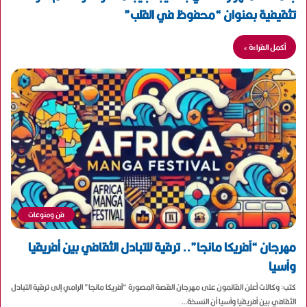
تثقيفية بعنوان “محفوظ في القلب”
أكمل القراءة »
فن ومنوعات
مهرجان “آفريكا مانجا”.. ترقية للتبادل الثقافي بين أفريقيا
وآسيا
كتب: وكالات أعلن القائمون على مهرجان القصة المصورة “آفريكا مانجا” الرامي إلى ترقية التبادل
الثقافي بين أفريقيا وآسيا أن النسخة…