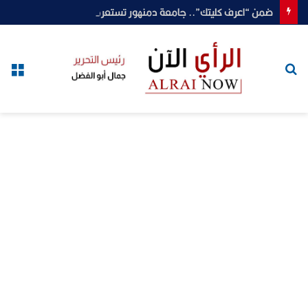
ضمن “اعرف كليتك”.. جامعة دمنهور تستعرض أقسام وبرامج كلية الطب البيطري
بحث
الق
عن