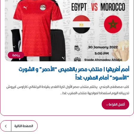
رياضة
أمم أفريقيا | منتخب مصر بالقميص “الأحمر” و الشورت
“الأسود” أمام المغرب غداً
كتب:مصطفى الجندي يختتم منتخب مصر الأول لكرة القدم بقيادة البرتغالي كارلوس كيروش
تدريباته اليوم استعدادا لمواجهة منتخب المغرب غدا…
أكمل القراءة »
الصفحة التالية