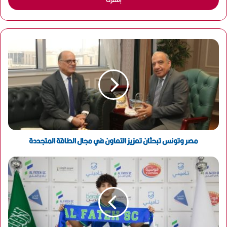
ل
ب
ر
ي
د
ك
ا
ل
إ
ل
ك
ت
ر
و
مصر وتونس تبحثان تعزيز التعاون في مجال الطاقة المتجددة
ن
ي