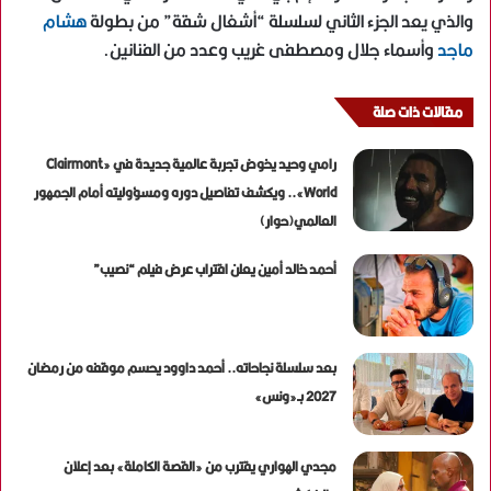
والذي يعد الجزء الثاني لسلسلة “أشغال شقة” من بطولة
هشام
ماجد
وأسماء جلال ومصطفى غريب وعدد من الفنانين.
مقالات ذات صلة
رامي وحيد يخوض تجربة عالمية جديدة في «Clairmont
World».. ويكشف تفاصيل دوره ومسؤوليته أمام الجمهور
العالمي(حوار)
أحمد خالد أمين يعلن اقتراب عرض فيلم “نصيب”
بعد سلسلة نجاحاته.. أحمد داوود يحسم موقفه من رمضان
2027 بـ«ونس»
مجدي الهواري يقترب من «القصة الكاملة» بعد إعلان