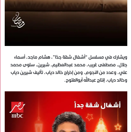
ويشارك في مسلسل “أشغال شقة جدًا”، هشام ماجد، أسماء
جلال، مصطفى غريب، محمد عبدالعظيم، شيرين، سلوى محمد
علي، وعدد من النجوم، ومن إخراج خالد دياب، تأليف شيرين دياب
وخالد دياب، إنتاج عبدالله أبوالفتوح.