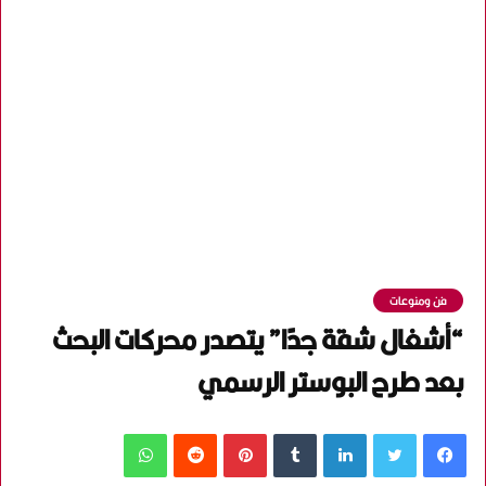
فن ومنوعات
“أشغال شقة جدًا” يتصدر محركات البحث
بعد طرح البوستر الرسمي
فيسبوك
تويتر
لينكدإن
‏Tumblr
بينتيريست
‏Reddit
واتساب