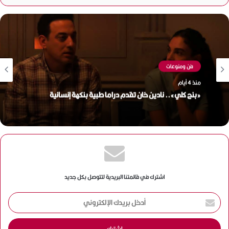
فن ومنوعات
منذ 4 أيام
فن ومنوعات
أحمد مكي يوسّع رهاناته الفنية.. مسلسل عن «موسم صيد
الغزلان» وفيلمان يعيدان حضوره السينمائي
منذ 4 أيام
«بنج كلي».. نادين خان تقدم دراما طبية بنكهة إنسانية
اشترك في قائمتنا البريدية لتتوصل بكل جديد
أ
د
خ