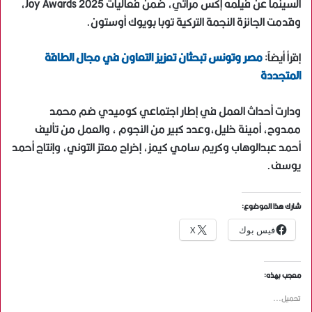
السينما عن فيلمه إكس مراتي، ضمن فعاليات Joy Awards 2025،
وقدمت الجائزة النجمة التركية توبا بويوك أوستون.
إقرأ أيضاً:
مصر وتونس تبحثان تعزيز التعاون في مجال الطاقة
المتجددة
ودارت أحداث العمل في إطار اجتماعي كوميدي ضم محمد
ممدوح، أمينة خليل،وعدد كبير من النجوم ، والعمل من تأليف
أحمد عبدالوهاب وكريم سامي كيمز، إخراج معتز التوني، وإنتاج أحمد
يوسف.
شارك هذا الموضوع:
فيس بوك
X
معجب بهذه:
تحميل...