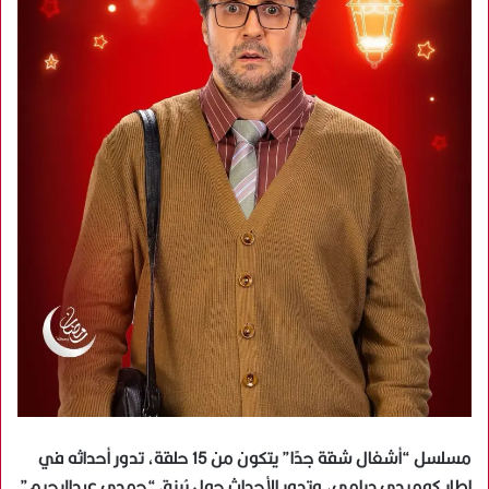
مسلسل “أشغال شقة جدًا” يتكون من 15 حلقة، تدور أحداثه في
إطار كوميدي درامي، وتدور الأحداث حول يُرزق “حمدي عبدالرحيم”