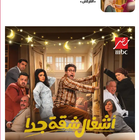
«الفركش»