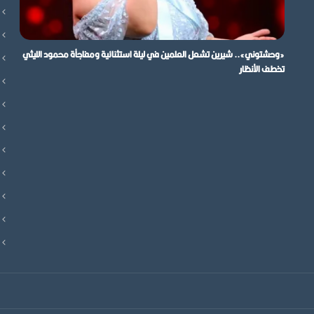
«وحشتوني».. شيرين تشعل العلمين في ليلة استثنائية ومفاجأة محمود الليثي
تخطف الأنظار