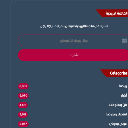
القائمة البريدية
اشترك في قائمتنا البريدية للتوصل باخر الاخبار اولا باول
خل
يدك
إلكتروني
Categories
رياضة
8٬369
أخبار
5٬070
فن ومنوعات
4٬195
اقتصاد وبورصة
3٬012
عربي ودولي
2٬087