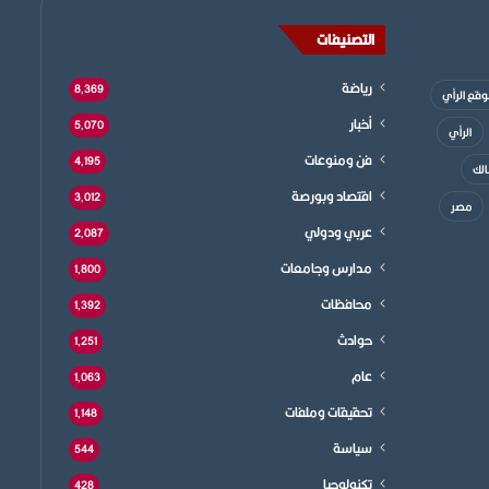
التصنيفات
رياضة
8٬369
موقع الرأي
أخبار
5٬070
الرأي
فن ومنوعات
4٬195
الك
اقتصاد وبورصة
3٬012
مصر
عربي ودولي
2٬087
مدارس وجامعات
1٬800
محافظات
1٬392
حوادث
1٬251
عام
1٬063
تحقيقات وملفات
1٬148
سياسة
544
تكنولوجيا
428