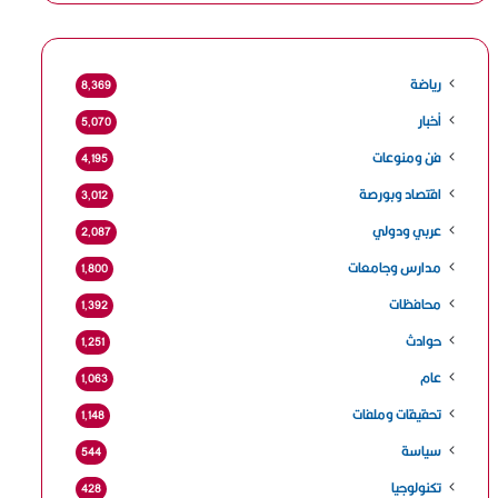
رياضة
8٬369
أخبار
5٬070
فن ومنوعات
4٬195
اقتصاد وبورصة
3٬012
عربي ودولي
2٬087
مدارس وجامعات
1٬800
محافظات
1٬392
حوادث
1٬251
عام
1٬063
تحقيقات وملفات
1٬148
سياسة
544
تكنولوجيا
428