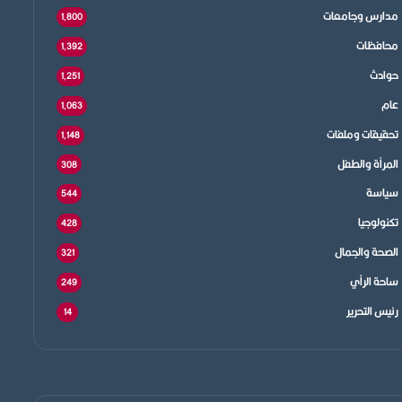
مدارس وجامعات
1٬800
محافظات
1٬392
حوادث
1٬251
عام
1٬063
تحقيقات وملفات
1٬148
المرأة والطفل
308
سياسة
544
تكنولوجيا
428
الصحة والجمال
321
ساحة الرأي
249
رئيس التحرير
14