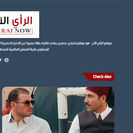
موقع الرأي الآن : هو موقع اخباري مصري يقدم لقارئه باقة مميزة من الاخبار الحصر
للمحتوي طبقا للمعاير العالمية للصحافة ونتمن
فيس
Check Also