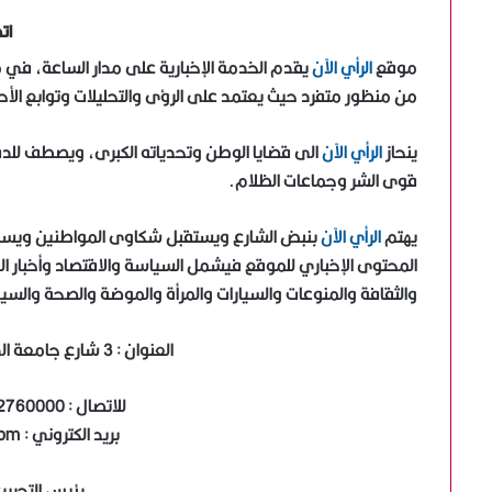
ات
موقع
الرأي الآن
يقدم الخدمة الإخبارية على مدار الساعة، في 
من منظور متفرد حيث يعتمد على الرؤى والتحليلات وتوابع الأحد
ينحاز
الرأي الآن
الى قضايا الوطن وتحدياته الكبرى، ويصطف للد
قوى الشر وجماعات الظلام.
يهتم
الرأي الآن
بنبض الشارع ويستقبل شكاوى المواطنين ويساهم
المحتوى الإخباري للموقع فيشمل السياسة والاقتصاد وأخبار العا
والثقافة والمنوعات والسيارات والمرأة والموضة والصحة والسيا
العنوان : 3 شارع جامعة الدول العربية المهندسين الجيزه
للاتصال : 01012760000 أو 01029664671
بريد الكتروني : info@alraialyoum.com
رئيس التحرير