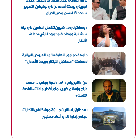
فرقة الموت» تعود للحياة من جديد.. صلاح
الجهيني برفقة أحمد عز في لوكيشن التصوير
استعدادًا لحسم مصير الفيلم
«وحشتوني».. شيرين تشعل العلمين في ليلة
استثنائية ومفاجأة محمود الليثي تخطف
الأنظار
جامعة دمنهور الأهلية تشهد العروض النهائية
لمسابقة “مستقبل الابتكار وريادة الأعمال”
من «التوربيني» إلى «لعبة جهنم».. محمد
فراج وإسلام خيري أمام أخطر ملفات «القصة
الكاملة»
بعد غلق باب الترشح.. 39 مرشحًا في انتخابات
مجلس إدارة نادي ألعاب دمنهور