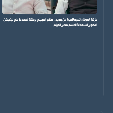
فرقة الموت» تعود للحياة من جديد.. صلاح الجهيني برفقة أحمد عز في لوكيشن
التصوير استعدادًا لحسم مصير الفيلم