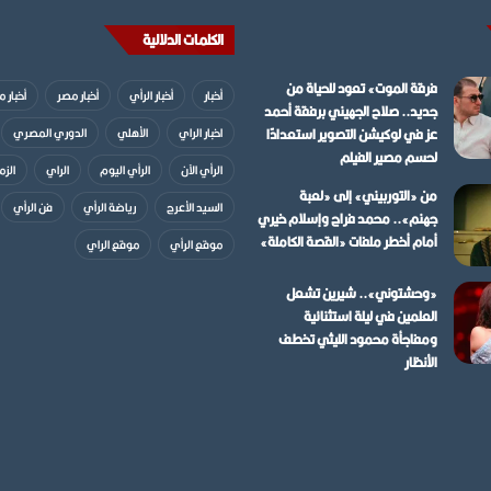
الكلمات الدلالية
فرقة الموت» تعود للحياة من
أخبار
أخبار الرأي
أخبار مصر
أخبار 
جديد.. صلاح الجهيني برفقة أحمد
عز في لوكيشن التصوير استعدادًا
اخبار الراي
الأهلي
الدوري المصري
لحسم مصير الفيلم
الرأي الآن
الرأي اليوم
الراي
الزم
من «التوربيني» إلى «لعبة
السيد الأعرج
رياضة الرأي
فن الرأي
جهنم».. محمد فراج وإسلام خيري
أمام أخطر ملفات «القصة الكاملة»
موقع الرأي
موقع الراي
«وحشتوني».. شيرين تشعل
العلمين في ليلة استثنائية
ومفاجأة محمود الليثي تخطف
الأنظار