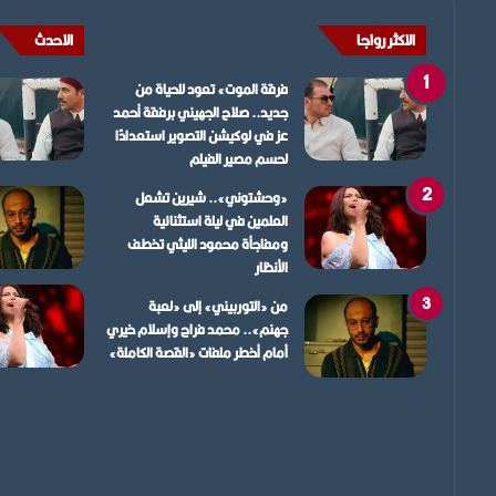
الاكثر رواجا
الاحدث
فرقة الموت» تعود للحياة من
جديد.. صلاح الجهيني برفقة أحمد
عز في لوكيشن التصوير استعدادًا
لحسم مصير الفيلم
«وحشتوني».. شيرين تشعل
العلمين في ليلة استثنائية
ومفاجأة محمود الليثي تخطف
الأنظار
من «التوربيني» إلى «لعبة
جهنم».. محمد فراج وإسلام خيري
أمام أخطر ملفات «القصة الكاملة»