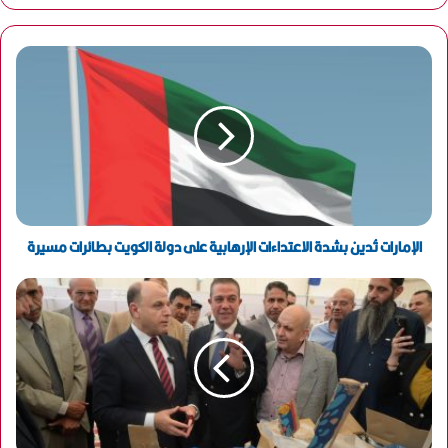
ر
ي
د
ك
ا
ل
إ
ل
ك
ت
ر
و
الإمارات تُدين بشدة الاعتداءات الإرهابية على دولة الكويت بطائرات مسيرة
ن
ي