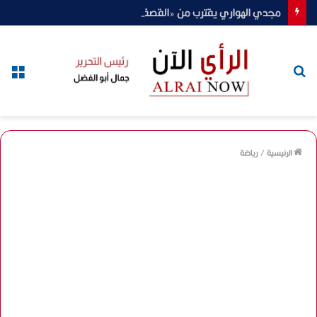
مجدي الهواري يقترب من «القصة الكاملة» بعد إعلان «الفركش»
بحث
الق
عن
الرئيسية
/
رياضة