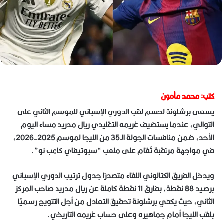
كتب: محمد مأمون
يسعى برشلونة لحسم لقب الدوري الإسباني للموسم الثاني على
التوالي، عندما يستضيف غريمه التقليدي ريال مدريد مساء اليوم
الأحد، ضمن منافسات الجولة الـ35 من الليجا لموسم 2025-2026،
في مواجهة مرتقبة تُقام على ملعب “سبوتيفاي كامب نو”.
ويدخل الفريق الكتالوني اللقاء متصدرًا جدول ترتيب الدوري الإسباني
برصيد 88 نقطة، بفارق 11 نقطة كاملة عن ريال مدريد صاحب المركز
الثاني، حيث يكفي برشلونة تحقيق التعادل من أجل التتويج رسميًا
بلقب الليجا أمام جماهيره وعلى حساب غريمه التاريخي.