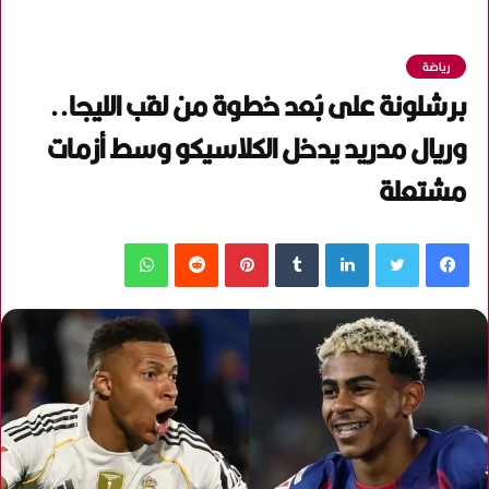
رياضة
برشلونة على بُعد خطوة من لقب الليجا..
وريال مدريد يدخل الكلاسيكو وسط أزمات
مشتعلة
فيسبوك
تويتر
لينكدإن
‏Tumblr
بينتيريست
‏Reddit
واتساب