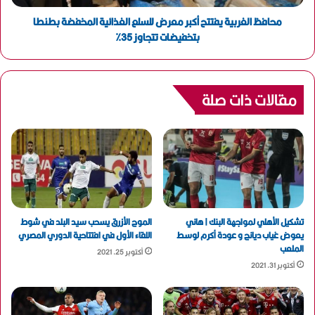
محافظ الغربية يفتتح أكبر معرض للسلع الغذائية المخفضة بطنطا
بتخفيضات تتجاوز 35%
مقالات ذات صلة
تشكيل الأهلي لمواجهة البنك | هاني
الموج الأزرق يسحب سيد البلد في شوط
يعوض غياب ديانج و عودة أكرم لوسط
اللقاء الأول في افتتاحية الدوري المصري
الملعب
أكتوبر 25, 2021
أكتوبر 31, 2021