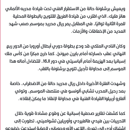
ويعيش برشلونة حالة من الاستقرار الفني تحت قيادة مدربه الألماني
هانز فليك، الذي اقترب من قيادة الفريق للتتويج بالبطولة المحلية
للمرة الثانية تواليًا، في المقابل يمر ريال مدريد بموسم صعب شهد
العديد من الإخفاقات والأزمات.
وكان النادي الملكي قد ودع بطولة دوري أبطال أوروبا من الدور ربع
النهائي عقب خسارته أمام بايرن ميونخ، كما خرج مبكرًا من كأس ملك
إسبانيا بعد الهزيمة أمام ألباسيتي في دور الـ16، لتتضاءل آماله هذا
الموسم إلى محاولة تأجيل تتويج برشلونة باللقب.
وشهدت الفترة الأخيرة داخل ريال مدريد حالة من الاضطراب، خاصة
بعد رحيل المدرب تشابي ألونسو في منتصف الموسم، وتولي
ألفارو أربيلوا القيادة الفنية في محاولة لإنقاذ ما يمكن إنقاذه.
كما كشفت تقارير صحفية إسبانية عن وقوع مشادة قوية خلال
التدريبات بين فيدي فالفيردي وأوريلين تشواميني، تطورت إلى
اشتباك أدى إلى تعرض اللاعب الأوروجوياني لإصابة استدعت خضوعه