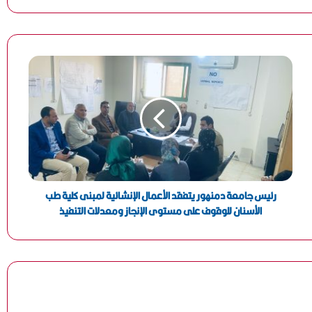
ميار شريف تواصل التألق وتبلغ ربع نهائي بطولة جراند إيست
88 المفتوحة بفرنسا
إسبانيا وبلجيكا في قمة نارية لحسم بطاقة التأهل إلى نصف
نهائي كأس العالم 2026
وكيل جوارديولا يحسم الجدل: المدرب الإسباني يبتعد عن
التدريب موسمًا كاملًا
رئيس جامعة دمنهور يتفقد الأعمال الإنشائية لمبنى كلية طب
الأهلي يحسم الجدل بشأن مروان عطية.. لا عروض رسمية
الأسنان للوقوف على مستوى الإنجاز ومعدلات التنفيذ
من الفيحاء السعودي
بالتزكية.. أحمد دياب رئيسًا لرابطة الأندية للموسم الجديد
المدير الرياضي لبشكتاش: انسحبنا من مفاوضات ضم محمد