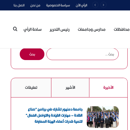
الرأي الآن
سياسة الخصوصية
من نحن
اتصل بنا
محافظات
مدارس وجامعات
رئيس التحرير
ساحة الرأي
بحث
ا
ل
ب
عن
ح
ث
ع
الأخيرة
الأشهر
تعليقات
ن
:
جامعة دمنهور تشارك في برنامج “صناع
القادة – مهارات القيادة والتواصل الفعال”
لتنمية قدرات أعضاء الهيئة المعاونة