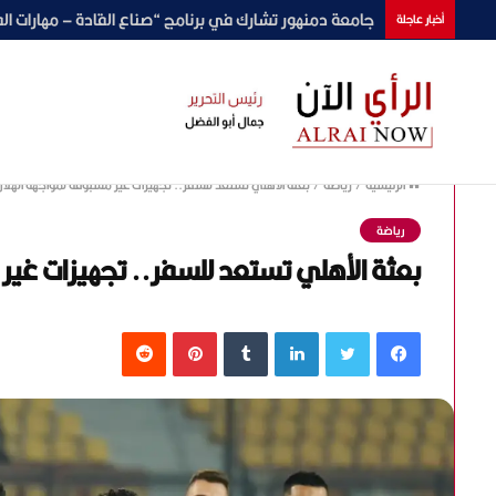
رامي وحيد يخوض تجربة عالمية جديدة في «Clairmont World».. ويكشف تفاصيل دوره ومسؤوليته أمام الجمهور العالمي(حوار)
أخبار عاجلة
الرئيسية
/
رياضة
/
بعثة الأهلي تستعد للسفر.. تجهيزات غير مسبوقة لمواجهة الهلال
رياضة
بعثة الأهلي تستعد للسفر.. تجهيزات غير
فيسبوك
تويتر
لينكدإن
‏Tumblr
بينتيريست
‏Reddit