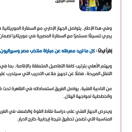
منتخب البرازيل
وفي هذا الإطار، يتواصل الجهاز الإداري مع السفارة الموريتانية 
يجري تنسيقًا مستمرًا مع السفارة المصرية في موريتانيا لضمان
إقرأ ايضًا :
كل ما تريد معرفته عن مباراة منتخب مصر وسيراليون
ويهتم الأهلي بترتيب كافة التفاصيل المتعلقة بالإقامة، بما ف
التنقل المريحة، فضلًا عن تجهيز ملاعب التدريب التي سيتدرب عليها
من الناحية الفنية، يواصل الفريق استعداداته في القاهرة تحت قي
والخططية لمواجهة الهلال.
ويحرص الجهاز الفني على دراسة نقاط القوة والضعف في الفريق
المناسبة التي تضمن تحقيق نتيجة إيجابية خارج الديار.