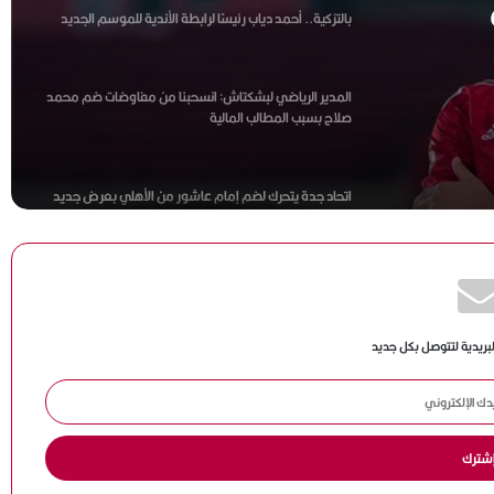
المدير الرياضي لبشكتاش: انسحبنا من مفاوضات ضم محمد
صلاح بسبب المطالب المالية
ة.. لا
ندية
اتحاد جدة يتحرك لضم إمام عاشور من الأهلي بعرض جديد
خلال ساعات
ياسر قمر: نعمل على تطوير منتخبات الكرة الطائرة ..ونهنئ
سيدات الشاطئية بالانجاز العربي
مصطفى شوبير: سنواصل تشريف اسم مصر عالميًا..
وشكرا أبو ريدة
لبريدية لتتوصل بكل جديد
هاني أبو ريدة: وصول مصر إلى كأس العالم 4 مرات بينها
مرتان في عهد الرئيس السيسي يعكس حجم الدعم للكرة
المصرية