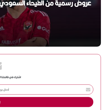
الأهلي يحسم الجدل بشأن مروان عطي
بالتزكية.. أحمد دياب رئيسًا لرابطة الأ
عروض رسمية من الفيحاء السعودي
للموسم الجديد
اشترك في قائمتنا ا
أ
د
خ
ل
ب