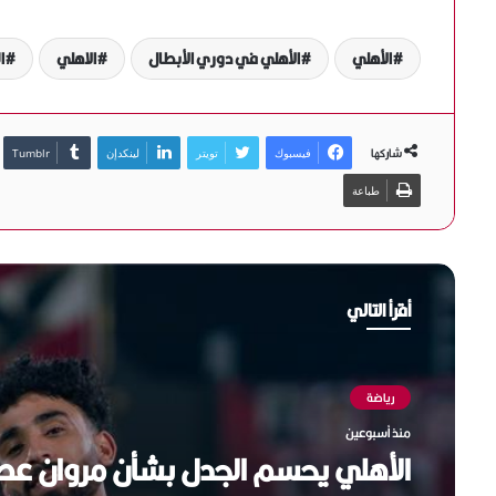
الأهلي
الأهلي في دوري الأبطال
الاهلي
ا
شاركها
فيسبوك
تويتر
لينكدإن
طباعة
أقرأ التالي
رياضة
رياضة
منذ أسبوعين
منذ أسبوعين