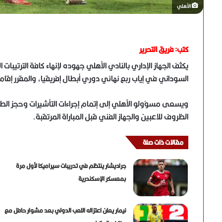
الأهلي
كتب: فريق التحرير
يكثف الجهاز الإداري بالنادي الأهلي جهوده لإنهاء كافة الترتيبات 
السوداني في إياب ربع نهائي دوري أبطال إفريقيا، والمقرر إقامتها يوم 8 أبري
ويسعى مسؤولو الأهلي إلى إتمام إجراءات التأشيرات وحجز الط
الظروف للاعبين والجهاز الفني قبل المباراة المرتقبة.
مقالات ذات صلة
جراديشار ينتظم في تدريبات سيراميكا لأول مرة
بمعسكر الإسكندرية
نيمار يعلن اعتزاله اللعب الدولي بعد مشوار حافل مع