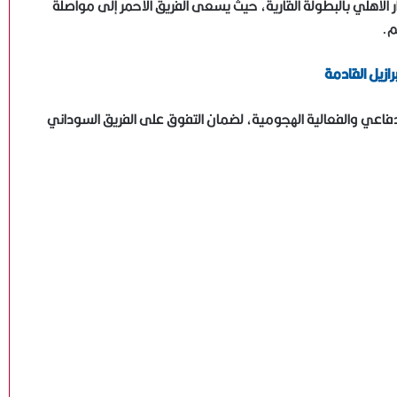
الأهلي بالبطولة القارية، حيث يسعى الفريق الأحمر إلى مواصلة
م.
رازيل القادمة
الدفاعي والفعالية الهجومية، لضمان التفوق على الفريق السوداني
ياسر قمر: نعمل على تطوير منتخبات الكرة الطائرة ..ونهنئ
سيدات الشاطئية بالانجاز العربي
مصطفى شوبير: سنواصل تشريف اسم مصر عالميًا..
وشكرا أبو ريدة
هاني أبو ريدة: وصول مصر إلى كأس العالم 4 مرات بينها
مرتان في عهد الرئيس السيسي يعكس حجم الدعم للكرة
المصرية