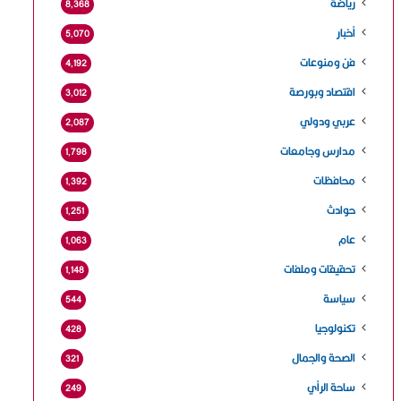
رياضة
8٬368
أخبار
5٬070
فن ومنوعات
4٬192
اقتصاد وبورصة
3٬012
عربي ودولي
2٬087
مدارس وجامعات
1٬798
محافظات
1٬392
حوادث
1٬251
عام
1٬063
تحقيقات وملفات
1٬148
سياسة
544
تكنولوجيا
428
الصحة والجمال
321
ساحة الرأي
249