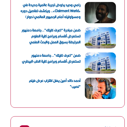
رامي وحيد يخوض تجربة عالمية جديدة في
«Clairmont World».. ويكشف تفاصيل دوره
ومسؤوليته أمام الجمهور العالمي(حوار)
ضمن مبادرة “اعرف كليتك”.. جامعة دمنهور
تستعرض أقسام وبرامج كلية العلوم
المرتبطة بسوق العمل والبحث العلمي
ضمن “اعرف كليتك”.. جامعة دمنهور
تستعرض أقسام وبرامج كلية الطب البيطري
أحمد خالد أمين يعلن اقتراب عرض فيلم
“نصيب”