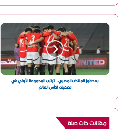
ر
ي
د
ك
ا
ل
إ
ل
ك
ت
ر
و
ن
بعد فوز المنتخب المصري.. ترتيب المجموعة الأولي في
ي
تصفيات لكأس العالم
مقالات ذات صلة