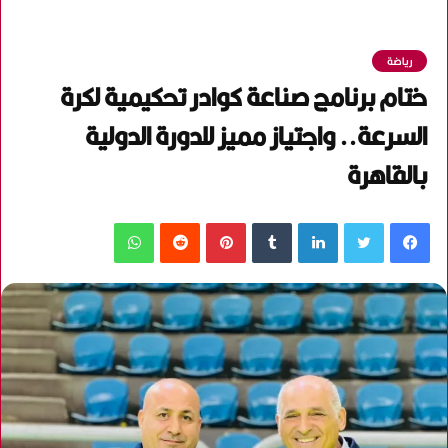
رياضة
ختام برنامج صناعة كوادر تحكيمية لكرة
السرعة.. واجتياز مميز للدورة الدولية
بالقاهرة
فيسبوك
تويتر
لينكدإن
‏Tumblr
بينتيريست
‏Reddit
واتساب