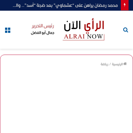
محمد رمضان يراهن على “عشماوي” بعد ضجة “أسد”.. والجمهور يترقب
بحث
الق
عن
الرئيسية
/
رياضة