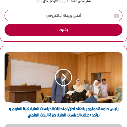
اشترك في قائمتنا البريدية لتتوصل بكل جديد
أ
د
خ
ل
ب
ر
ي
د
ك
ا
ل
إ
ل
ك
ت
ر
و
رئيس جامعة دمنهور يتفقد لجان امتحانات الدراسات العليا بكلية العلوم و
ن
يؤكد : طلاب الدراسات العليا ركيزة البحث العلمي
ي