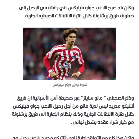
وكان قد صرح اللاعب جواو فيليكس في رغبته في الرحيل إلى
صفوف فريق برشلونة خلال فترة الانتقالات الصيفيه الجارية.
شرط رحيل جواو فيليكس
وذكر الصحفي ” مانو ساينز” عبر صحيفة آس الأسبانية ان فريق
أتلتيكو مدريد ليس لدية مانع من أجل رحيل اللاعب جواو فيليكس
خلال فترة الانتقالات الجارية وذلك بنظام الإعارة الي فريق برشلونة
مع خيار شراء عقده بشكل نهائي.
ولكن هذا كله مع التعاقد إدارة نادي أتلتيكو مدريد بلاعب بديل هو