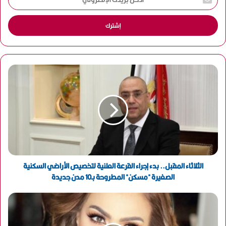
د
خ
ل
ب
ر
ي
د
ك
ا
ل
إ
ل
ك
ت
ر
و
الثلاثاء المقبل.. بدء إجراء القرعة العلنية لتخصيص الأراضي السكنية
ن
الصغيرة "مسكن" المطروحة بـ10 مدن جديدة
ي