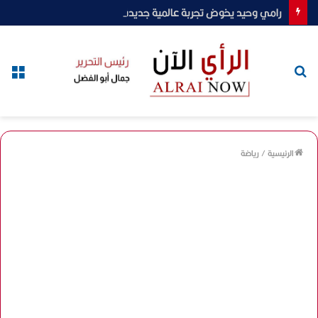
رامي وحيد يخوض تجربة عالمية جديدة في «Clairmont World».. ويكشف تفاصيل دوره ومسؤوليته أمام الجمهور العالمي(حوار)
بحث
الق
عن
الرئيسية
/
رياضة