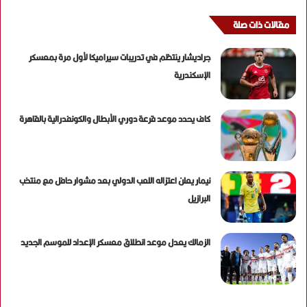
مقالات ذات صلة
جراديشار ينتظم في تدريبات سيراميكا لأول مرة بمعسكر
الإسكندرية
كاف يحدد موعد قرعة دوري الأبطال والكونفدرالية بالقاهرة
نيمار يعلن اعتزاله اللعب الدولي بعد مشوار حافل مع منتخب
البرازيل
الزمالك يعدل موعد انطلاق معسكر الإعداد للموسم الجديد