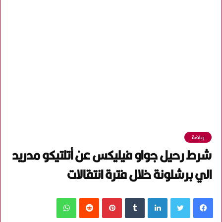
رياضة
شرط رحيل جواو فيليكس عن أتلتيكو مدريد
الي برشلونة خلال فترة انتقالات
فيسبوك
تويتر
لينكدإن
‏Tumblr
بينتيريست
‏Reddit
واتساب