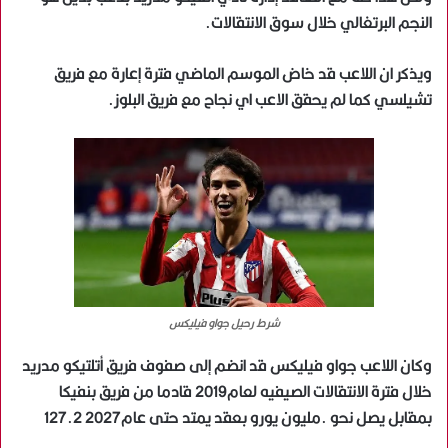
النجم البرتغالي خلال سوق الانتقالات.
ويذكر ان اللاعب قد خاض الموسم الماضي فترة إعارة مع فريق
تشيلسي كما لم يحقق الاعب اي نجاح مع فريق البلوز.
شرط رحيل جواو فيليكس
وكان اللاعب جواو فيليكس قد انضم إلى صفوف فريق أتلتيكو مدريد
خلال فترة الانتقالات الصيفيه لعام2019 قادما من فريق بنفيكا
بمقابل يصل نحو 127‪.2 مليون يورو بعقد يمتد حتى عام2027.