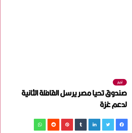
أخبار
صندوق تحيا مصر يرسل القافلة الثانية
لدعم غزة
فيسبوك
تويتر
لينكدإن
‏Tumblr
بينتيريست
‏Reddit
واتساب