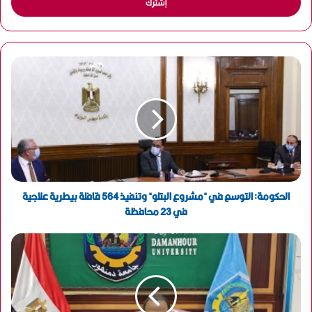
ل
ب
ر
ي
د
ك
ا
ل
إ
ل
ك
ت
ر
و
الحكومة: التوسع في "مشروع البتلو" وتنفيذ 564 قافلة بيطرية علاجية
ن
في 23 محافظة
ي