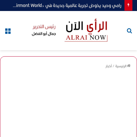
رامي وحيد يخوض تجربة عالمية جديدة في «Clairmont World».. ويكشف تفاصيل دوره ومسؤوليته أمام الجمهور العالمي(حوار)
بحث
الق
عن
الرئيسية
/
أخبار