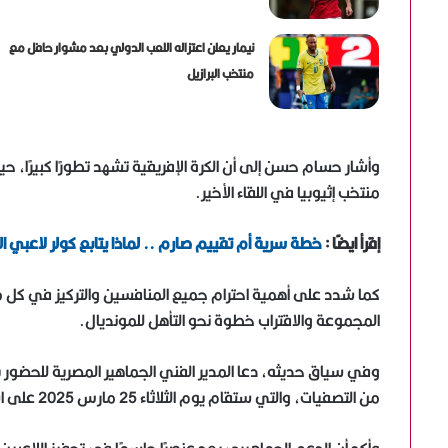
نيمار يعلن اعتزاله اللعب الدولي بعد مشوار حافل مع
منتخب البرازيل
وأشار حسام حسن إلى أن الكرة الإفريقية تشهد تطورًا كبيرًا، ح
منتخب إثيوبيا في اللقاء الأخير.
إقرأ ايضًا :
خطة سرية أم تقييم صارم .. لماذا يتابع كولر لاعبي 
كما شدد على أهمية احترام جميع المنافسين والتركيز في كل مب
المجموعة والاقتراب خطوة نحو التأهل للمونديال.
وفي سياق حديثه، دعا المدير الفني الجماهير المصرية للحضور بك
من التصفيات، والتي ستقام يوم الثلاثاء 25 مارس 2025 على استاد القاهرة الدولي.