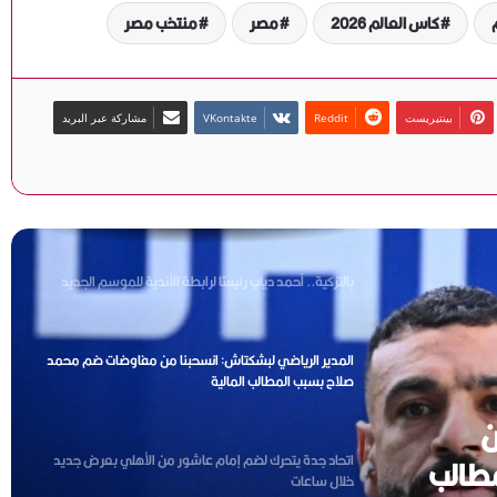
التدريب موسمًا كاملًا
كاس العالم 2026
مصر
منتخب مصر
الأهلي يحسم الجدل بشأن مروان عطية.. لا عروض رسمية
من الفيحاء السعودي
بينتيريست
مشاركة عبر البريد
بالتزكية.. أحمد دياب رئيسًا لرابطة الأندية للموسم الجديد
المدير الرياضي لبشكتاش: انسحبنا من مفاوضات ضم محمد
صلاح بسبب المطالب المالية
اتحاد جدة يتحرك لضم إمام عاشور من الأهلي بعرض جديد
خلال ساعات
ن
ياسر قمر: نعمل على تطوير منتخبات الكرة الطائرة ..ونهنئ
سيدات الشاطئية بالانجاز العربي