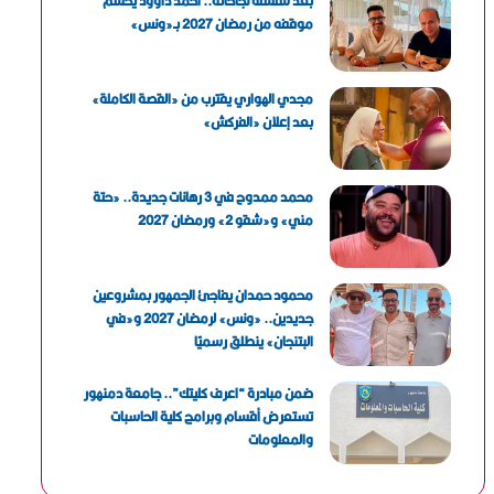
بعد سلسلة نجاحاته.. أحمد داوود يحسم
موقفه من رمضان 2027 بـ«ونس»
مجدي الهواري يقترب من «القصة الكاملة»
بعد إعلان «الفركش»
محمد ممدوح في 3 رهانات جديدة.. «حتة
مني» و«شقو 2» ورمضان 2027
محمود حمدان يفاجئ الجمهور بمشروعين
جديدين.. «ونس» لرمضان 2027 و«في
البتنجان» ينطلق رسميًا
ضمن مبادرة “اعرف كليتك”.. جامعة دمنهور
تستعرض أقسام وبرامج كلية الحاسبات
والمعلومات