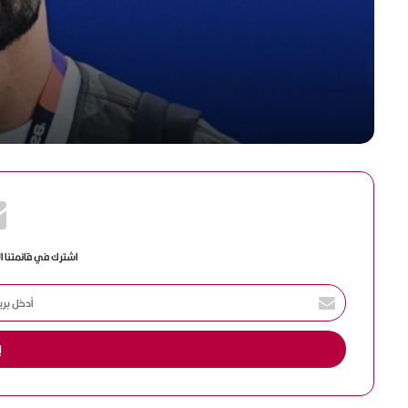
المدير الرياضي لبشكتاش: انسحبنا م
مفاوضات ضم محمد صلاح بسبب الم
المالية
اشترك في قائمتنا ا
أ
د
خ
ل
ب
ر