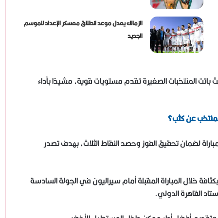
الزمالك يعدل موعد انطلاق معسكر الإعداد للموسم
الجديد
يث باتت المنتخبات الصغيرة تقدم مستويات قوية، مشيدًا بأداء
المنتخب عن كثب؟
اراة لضمان تحقيق الفوز وحصد النقاط الثلاث، بهدف تصدر
ثافة خلال المباراة المقبلة أمام سيراليون في الجولة السادسة
ياسر قمر: نعمل على تطوير منتخبات الكرة الطائرة ..ونهنئ
سيدات الشاطئية بالانجاز العربي