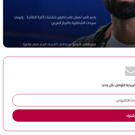
مصطفى شوبير: سنواصل تشريف اسم مصر عالميًا..
ن
وشكرا أبو ريدة
طالب
هاني أبو ريدة: وصول مصر إلى كأس العالم 4 مرات بينها
مرتان في عهد الرئيس السيسي يعكس حجم الدعم للكرة
المصرية
ميار شريف تواصل التألق وتبلغ ربع نهائي بطولة جراند إيست
88 المفتوحة بفرنسا
لبريدية لتتوصل بكل جديد
إسبانيا وبلجيكا في قمة نارية لحسم بطاقة التأهل إلى نصف
نهائي كأس العالم 2026
وكيل جوارديولا يحسم الجدل: المدرب الإسباني يبتعد عن
التدريب موسمًا كاملًا