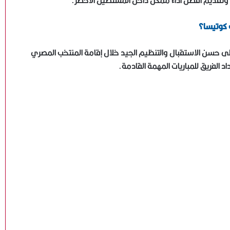
ين وتقديم أفضل أداء ممكن داخل المستطيل الأخضر.
 كوتيسا؟
مصطفى شوبير: سنواصل تشريف اسم مصر عالميًا..
وشكرا أبو ريدة
 حسن الاستقبال والتنظيم الجيد خلال إقامة المنتخب المصري
 الفريق للمباريات المهمة القادمة.
هاني أبو ريدة: وصول مصر إلى كأس العالم 4 مرات بينها
مرتان في عهد الرئيس السيسي يعكس حجم الدعم للكرة
المصرية
ميار شريف تواصل التألق وتبلغ ربع نهائي بطولة جراند إيست
88 المفتوحة بفرنسا
إسبانيا وبلجيكا في قمة نارية لحسم بطاقة التأهل إلى نصف
نهائي كأس العالم 2026
وكيل جوارديولا يحسم الجدل: المدرب الإسباني يبتعد عن