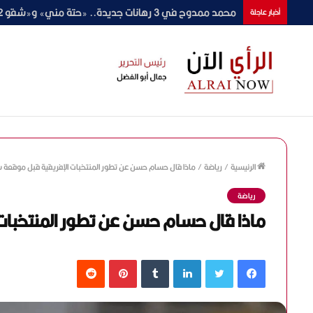
محمود حمدان يفاجئ الجمهور بمشروعين جديدين.. «ونس» لرمضان 2027 و«في البتنجان
أخبار عاجلة
الرئيسية
/
رياضة
/
ماذا قال حسام حسن عن تطور المنتخبات الإفريقية قبل موقعة 
رياضة
ماذا قال حسام حسن عن تطور المنتخبات
فيسبوك
تويتر
لينكدإن
‏Tumblr
بينتيريست
‏Reddit