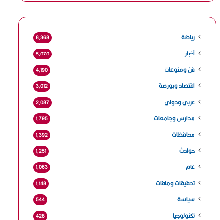
رياضة
8٬368
أخبار
5٬070
فن ومنوعات
4٬190
اقتصاد وبورصة
3٬012
عربي ودولي
2٬087
مدارس وجامعات
1٬795
محافظات
1٬392
حوادث
1٬251
عام
1٬063
تحقيقات وملفات
1٬148
سياسة
544
تكنولوجيا
428