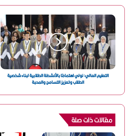
ي
د
ك
ا
ل
إ
ل
ك
ت
ر
و
ن
التعليم العالي: نولي اهتمامًا بالأنشطة الطلابية لبناء شخصية
ي
الطلاب وتعزيز التسامح والمحبة
مقالات ذات صلة