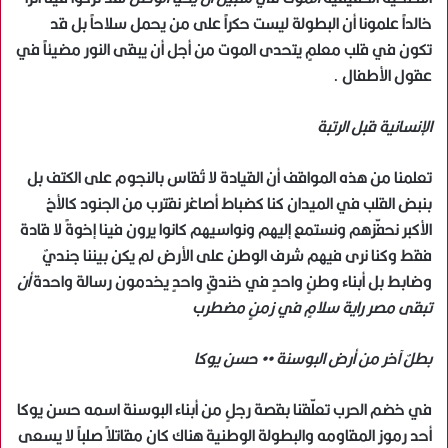
خالداً علمونا أن البطولة ليست حكراً على من يحمل سلاحاً بل قد
تكون في قلب معلمٍ يتحدى الموت من أجل أن يبقى النور مضيئاً في
عقول الأطفال .
الإنسانية قبل الرتبة
تعلمنا من هذه المواقف أن القيادة لا تُقاس بالنجوم على الكتف بل
بنبض القلب في الميدان كنا كضباط أصاغر نقترب من الجنود كالأخ
الأكبر نحفّزهم ونستمع إليهم ونواسيهم كانوا يرون فينا إخوةً لا قادة
فقط وكنا نرى فيهم شرف الوطن على الأرض لم يكن بيننا جنديٌ
وضابط بل أبناء وطنٍ واحدٍ في خندقٍ واحدٍ يخدمون رسالة واحدة
أن
تبقى مصر راية سلامٍ في زمنٍ مضطرب
بطلٌ آخر من أرض البوسنة •• حسن يوكا
في خضم الحرب تعلّقنا بقصة رجلٍ من أبناء البوسنة اسمه حسن يوكا
أحد رموز المقاومه والبطولة الوطنية هناك كان مقاتلاً صلباً لا يسعى