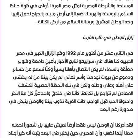
المسلحة والشرطة المصرية نمثل مصر للمرة الأولى في قوة حفظ
السلام بالبوسنة والهرسك ذهبنا إلى أرضٍ مليئه بالجراح نحمل إليها
وجه الوطن المشرق ورسالة السلام من أرض الكنانة .
زلزال الوطن في قلب الغربة
في الثاني عشر من أكتوبر عام 1992 وقع الزلزال الكبير في مصر
الحبيبه كنا هناك في سراييفو نتابع الأخبار بأعينٍ دامعة وقلوبٍ
معلّقة بالسماء لم يكن الاتصال بأهلنا يسيراً وكنّا نسمع عن خسائر
ودموع عن بيوت تهدمت وأسرٍ تعاني لم يكن بيننا من لم يخشَى
على أهله وعلى وطنه ولكن في تلك اللحظة العصيبة انكشفت
المعادن لم نتراجع بل تكاتفنا كأننا في خندقٍ واحد عزّز كلٌّ منا الآخر
واحتوانا الحب قبل الواجب كانت الغربة تذوب بيننا والوطن ينبض في
صدورنا رغم البعد
لقد أدركنا أن الوطن ليس فقط أرضاً نعيش عليها بل شعوراً نحمله
معنا أينما نذهب وأن المصري حين يُختبر في البعد يثبت أنه خير أجناد