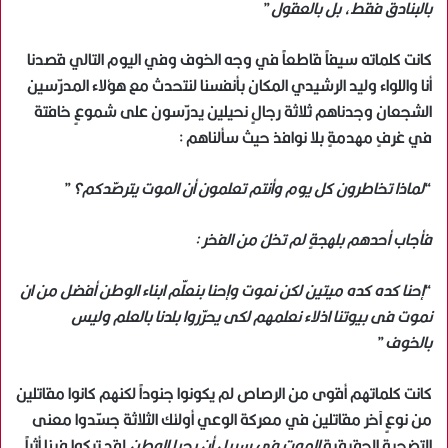
بالبنادق فقط، بل بالعقول
”
كانت كلماته سيفاً قاطعاً في وجه الخوف وفي اليوم التالي قصدنا
أنا واللواء وليد الرشيدي المكان بأنفسنا لنتحدث مع هؤلاء المدرّسين
الشجعان وجدناهم ثلاثة رجالٍ نحيلين يدرّسون على شموعٍ خافتة
في غرفٍ مهدمةٍ بلا نوافذ حيث سألناهم :
“
لماذا تخاطرون كل يوم وأنتم تعلمون أن الموت يترصّدكم؟
”
فأجاب أحدهم بلهجةٍ لم تخلُ من الفخر :
“
إحنا كده كده ميتين لكن نموت وإحنا بنعلّم ابناء الوطن أفضل من ان
نموت فى بيوتنا اذلاء نعلمهم لكى يحرّروا بلدنا بالعلم وليس
بالخوف
”
كانت كلماتهم أقوى من الرصاص لم يكونوا جنوداً لكنهم كانوا مقاتلين
من نوعٍ آخر مقاتلين في معركة الوعي أولئك الثلاثة جسّدوا معنى
التضحية الحقيقية
الموت في سبيل أن يحيا الوطن
لقد تركوا فينا أثراً