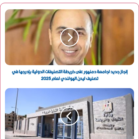
ي
د
ك
ا
ل
إ
ل
ك
ت
ر
و
إنجاز جديد لجامعة دمنهور على خريطة التصنيفات الدولية بإدرجها في
ن
تصنيف ليدن الهولندي لعام 2025
ي