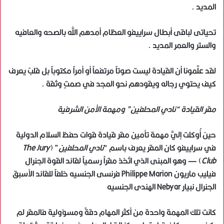
المديد .
تحياتى لباقى أبطال سراييفو العظام أمدهم الله بالصحه والعافيه
والستر والعمر المديد .
لقد علّمونا أن القيادة ليست صوتاً مرتفعاً أو أمراً مكتوباً بل قلبٌ يعرف
كيف يحتوي رجاله ويقودهم نحو المجد في صمتٍ وثقة .
مقر القيادة “نادي المحلفين” ومهمة الأمن الشرفية
حين أُوكلت إليَّ مهمة تأمين مقر قيادة قوات حفظ السلام الدولية
في سراييفو كان المقر يعرف باسم “
نادي المحلفين
” (
The Jury
Club
) — وهو المبنى الذي اتُخذ مقراً رسمياً لقائد القوة الجنرال
فيليب ماريون Philippe Marion فرنسى الجنسيه خلفاً للقائد الأسبق
الجنرال نبيار Nebyar الهندى الجنسيه
كانت تلك المهمة واحدة من أكثر المهام دقةً ومسؤولية فالمقر لم