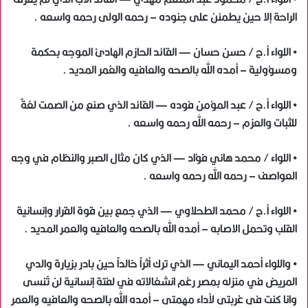
الراحة إلا حين يطمئن على جنوده – رحمه الولى رحمه واسعه .
• اللواء أ.ح / حسن حسان — القائد الحازم الهادئ الموجه بحكمة
ومسؤولية – أمده الله بالصحه والعافيه والعُمر المديد .
• اللواء أ.ح / عبد المؤمن فوده — القائد الذي صنع من الصمت لغةً
للثبات والعزم – رحمه الله رحمه واسعه .
• اللواء / محمد هاني فؤاد — الذي كان مثال الصبر والنظام في وجه
العواصف – رحمه الله رحمه واسعه .
• اللواء أ.ح / محمد الطحلاوي — الذي جمع بين قوة القرار وإنسانية
القلب وتحمل الاصابه – أمده الله بالصحه والعافيه والعمر المديد .
• واللواء أحمد اليماني — الذي ترك أثراً خالداً حين بادر بزيارة والدي
المريض في منزله بمصر رغم انشغالاته في لفتة إنسانية لن تُنسى
وانا كنت فى غربتى لأداء مهمتى – أمده الله بالصحه والعافيه والعمر