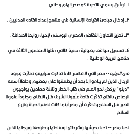
١- توثيق رسمي للتجربة كمصدر إلهام وطني .
٢- إدخال مبادئ القيادة الإنسانية في مناهج إعداد القاده المدنيين .
٣- تعزيز التعاون الثقافي المصري البوسني لإحياء روابط الصداقة .
٤- تسجيل مواقف بطولية مدنية كالتي مثلها المعلمون الثلاثة في
مناهج التربية الوطنية .
فى النهايه ••
مصر التي لا تنكسر كلما تذكرت سراييفو تذكّرت وجوه
الرجال الذين لم يناموا إلا بعد أن يطمئنوا على بعضهم وطفلاً اسمه
“دينو” يركض نحو العلم في قلب الخطر وثلاثة معلمين يواجهون
الرصاص بالقلم تذكّرت قادةً علّمونا الشرف قبل النظام وجنوداً علّمونا
الصبر قبل السلاح وتذكّرت أن مصر أينما كانت تصنع الحياة وتزرع
السلام
تحيا مصر •• تحيا بجيشها وشرطتها وبقادتها وجنودها وبرجالها الذين