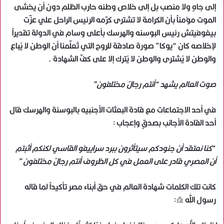
إلى جاهٍ ولا منصب بل إلى خلاص وطنه حارب الظلم دون أن يخشى
الموت مؤمناً بأن الكرامة لا تشترى كرّمه الرئيس الراحل علي عزّت
بيغوفيتش رئيس البوسنه والهرسك بأعلى وسام في الدولة تقديراً
لإخلاصه كان “يوكا” صورة صادقة للروح التي تُعلّمنا أن الوطن لا يُباع
والوطن لا يُشترى والوطن لا يُترك إلا على كفّ الشهادة .
صوت العالم يشهد “أنتم رجالٌ مختلفون”
في أحد الاجتماعات مع قادة البعثات الأجنبيه بالبوسنة والهرسك قال
أحد القادة الأجانب بصدقٍ وإعجاب :
“
كنا نعتقد أن جنودكم سيتأثرون ببرد سراييفو القاسي لكنكم أثبتم
أن المصري قادر على العمل في كل الظروف أنتم رجالٌ مختلفون
”
كانت تلك الكلمات شهادة العالم في حق أبناء مصر تأكيداً لما قاله
رسول الله صلى الله عليه وسلم: