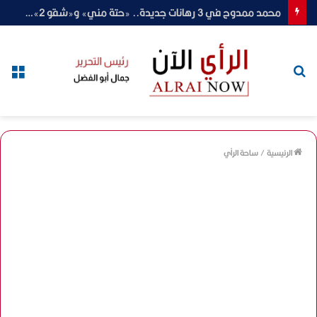
محمد ممدوح في 3 رهانات جديدة.. «حتة مني» و«شقو 2» ورمضان 2027
بحث
الق
عن
الرئيسية
/
ساحة الرأي