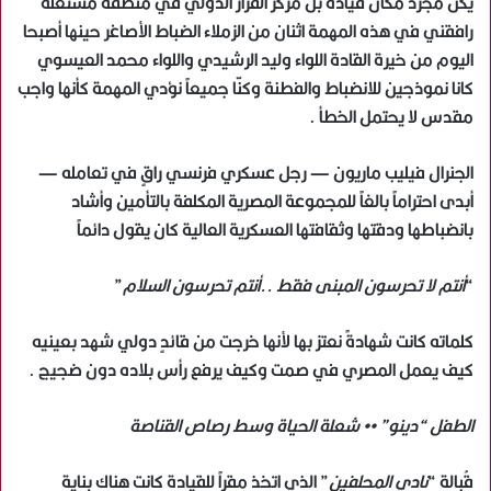
يكن مجرد مكان قيادة بل مركز القرار الدولي في منطقة مشتعلة
رافقني في هذه المهمة اثنان من الزملاء الضباط الأصاغر حينها أصبحا
اليوم من خيرة القادة اللواء وليد الرشيدي واللواء محمد العيسوي
كانا نموذجين للانضباط والفطنة وكنّا جميعاً نؤدي المهمة كأنها واجب
مقدس لا يحتمل الخطأ .
الجنرال فيليب ماريون — رجل عسكري فرنسي راقٍ في تعامله —
أبدى احتراماً بالغاً للمجموعة المصرية المكلفة بالتأمين وأشاد
بانضباطها ودقتها وثقافتها العسكرية العالية كان يقول دائماً
“
أنتم لا تحرسون المبنى فقط ..أنتم تحرسون السلام
”
كلماته كانت شهادةً نعتز بها لأنها خرجت من قائدٍ دولي شهد بعينيه
كيف يعمل المصري في صمت وكيف يرفع رأس بلاده دون ضجيج .
الطفل “دينو” •• شعلة الحياة وسط رصاص القناصة
قُبالة “
نادي المحلفين
” الذي اتخذ مقراً للقيادة كانت هناك بناية