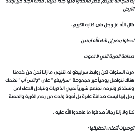
إذا فتح الله عليكم مصر فاتخذوا منها جندًا كثيفًا، فذلك الجند خير أجناد
الأرض
قال الله عز وجل فى كتابه الكريم :
ادخلوا مصر إن شاء الله آمنين
صداقة الغربة التي لا تموت
مرت السنوات لكن روابط سراييفو لم تنتهى ما زلنا نحن من خدمنا
هناك نتواصل يومياً عبر مجموعة “
سراييفو
” على “
واتس آب
” نضحك
ونستذكر ونترحم نجتمع شهرياً نحيي الذكريات ونتبادل الدعاء لمن
رحل إنها ليست صداقة عابرة بل أخوة ولدت من رحم الغربة والمحنة
كنا ولا زلنا رجالاً صدقوا ما عاهدوا الله عليه .
توصيات أتمنى تحقيقها :