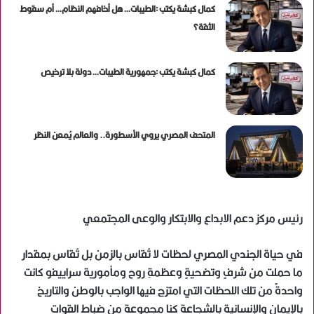
كمال كبشة يكتب :الطيبات… هل أخافهم النظام… أم سقوط
الثقة؟
كمال كبشة يكتب :جمهورية الطيبات… دولة بلا ترخيص
المتحف المصري يروي الأسطورة.. والعالم يُمعن النظر
رئيس مركز دعم الابداع والابتكار والوعى المجتمعي
في حياة الجندي المصري لحظات لا تُقاس بالزمن بل تُقاس بمقدار
ما حملت من شرفٍ وتضحيةٍ وعظمةِ روح ومأمورية سراييفو كانت
واحدةً من تلك اللحظات التي امتزج فيها الواجب بالوطن والتاريخ
بالإيمان والإنسانية بالشجاعة كنا مجموعة من ضباط القوات