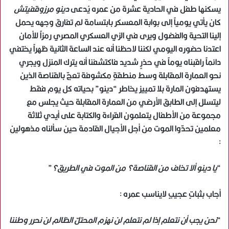
يسكنها طفل في الحادية عشرة من عمره يُدعى
دينو مرزوقفيتش
كان يأتي يومياً إلى بوابة المعسكر بابتسامة لم تفارق وجهه يحمل
إلينا التحية والفضول ويرى في الزي العسكري المصري رمزاً للأمان
اعتدنا حضوره اليومي لكننا لاحظنا أنه عند الساعة الثانية ظهراً يختفي
دائماً راقبناه يوماً في حذرٍ شديد فاكتشفنا أنه يترك المنزل ويجري
نحو العمارة المقابلة وسط منطقةٍ مكشوفة تعجّ بالقناصة الذين
يستهدفون المارة بلا تمييز يخاطر “دينو” بحياته كل يوم فقط
ليتسلل إلى الطابق الأرضي من العمارة المقابلة حيث يجلس مع
مجموعة من الأطفال يتعلمون القراءة والكتابة على أيدي ثلاثة
معلمين تحدّوا الموت من أجل الأجيال القادمة حين سألناه مذهولين
:
“
يا دينو ألا تخاف من القناصة؟ من الموت في الطريق؟
”
أجاب بثباتٍ عجيبٍ لايناسب عمره :
“
نحن يجب أن نتعلم إذا لم نتعلم لن نهزم المحتلّ الظالم لن نحرر وطننا