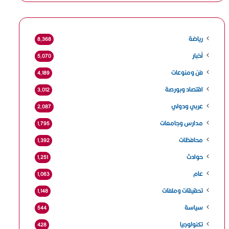
رياضة
8٬368
أخبار
5٬070
فن ومنوعات
4٬189
اقتصاد وبورصة
3٬012
عربي ودولي
2٬087
مدارس وجامعات
1٬795
محافظات
1٬392
حوادث
1٬251
عام
1٬063
تحقيقات وملفات
1٬148
سياسة
544
تكنولوجيا
428