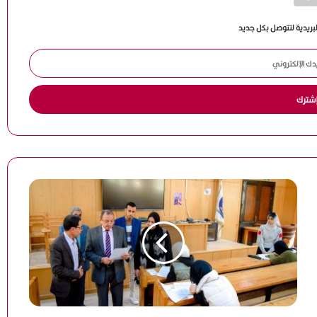
مصطفى شوبير: سنواصل تشريف اسم مصر عالميًا..
لبريدية لتتوصل بكل جديد
وشكرا أبو ريدة
هاني أبو ريدة: وصول مصر إلى كأس العالم 4 مرات بينها
مرتان في عهد الرئيس السيسي يعكس حجم الدعم للكرة
المصرية
ميار شريف تواصل التألق وتبلغ ربع نهائي بطولة جراند إيست
88 المفتوحة بفرنسا
إسبانيا وبلجيكا في قمة نارية لحسم بطاقة التأهل إلى نصف
نهائي كأس العالم 2026
وكيل جوارديولا يحسم الجدل: المدرب الإسباني يبتعد عن
التدريب موسمًا كاملًا