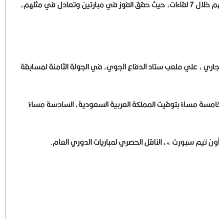
فيما يتواجد المحلة في المركز الثاني عشر برصيد 8 نقاط، جمعهم خلال 7 لقاءات، حيث حقق الفوز في مبارتين وتعادل في مثلهم،
الجاري ، علي ملعب ستاد الدفاع الجوي، في الجولة الثامنة لمسابقة
لخامسة مساءً بتوقيت المملكة العربية السعودية، السادسة مساءً
ن تيم سبورت »، الناقل الحصري لمباريات الدوري العام.
ياسر قمر: نعمل على تطوير منتخبات الكرة الطائرة ..ونهنئ
سيدات الشاطئية بالانجاز العربي