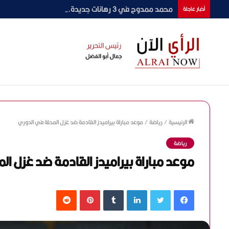
محمد ممدوح في 3 رهانات جديدة.. «حتة مني» و«شقو 2» ورمضان 2027
أخبار عاجلة
الرئيسية
/
رياضة
/
موعد مباراة بيراميدز القادمة ضد غزل المحلة في الدوري
رياضة
موعد مباراة بيراميدز القادمة ضد غزل ال
فيسبوك
تويتر
لينكدإن
‏Tumblr
بينتيريست
‏Reddit