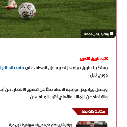
بيراميدز وغزل المحلة
كتب: فريق التحرير
يستضيف فريق بيراميدز نظيره غزل المحلة، على
ملعب الدفاع 
دوري نايل.
ويدخل بيراميدز مواجهة المحلة بحثاً عن تحقيق الانتصار، من أ
والابتعاد عن الزمالك والأهلي أقرب المنافسين.
مقالات ذات صلة
جراديشار ينتظم في تدريبات سيراميكا لأول مرة