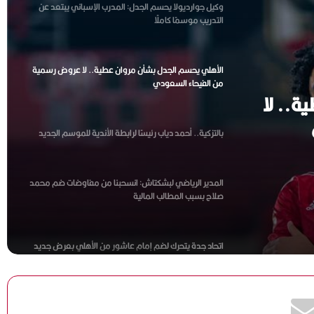
الأهلي يحسم الجدل بشأن مروان عطية.. لا عروض رسمية
من الفيحاء السعودي
بالتزكية.. أحمد دياب رئيسًا لرابطة الأندية للموسم الجديد
ة.. لا
المدير الرياضي لبشكتاش: انسحبنا من مفاوضات ضم محمد
صلاح بسبب المطالب المالية
ندية
اتحاد جدة يتحرك لضم إمام عاشور من الأهلي بعرض جديد
خلال ساعات
ياسر قمر: نعمل على تطوير منتخبات الكرة الطائرة ..ونهنئ
سيدات الشاطئية بالانجاز العربي