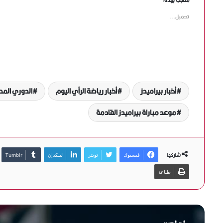
معجب بهذه:
تحميل...
أخبار بيراميدز
أخبار رياضة الرأي اليوم
الدوري المص
موعد مباراة بيراميدز القادمة
شاركها
فيسبوك
تويتر
لينكدإن
طباعة