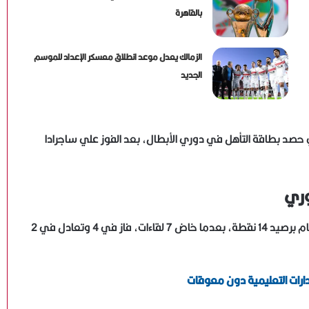
بالقاهرة
الزمالك يعدل موعد انطلاق معسكر الإعداد للموسم
الجديد
ي حصد بطاقة التأهل في دوري الأبطال، بعد الفوز علي ساجرادا
وري
يحتل بيراميدز المركز الرابع في جدول ترتيب مسابقه الدوري العام برصيد 14 نقطة، بعدما خاض 7 لقاءات، فاز في 4 وتعادل في 2
إدارات التعليمية دون معوقات