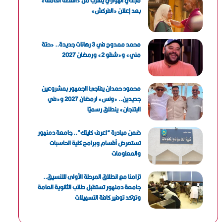
مجدي الهواري يقترب من «القصة الكاملة»
بعد إعلان «الفركش»
محمد ممدوح في 3 رهانات جديدة.. «حتة
مني» و«شقو 2» ورمضان 2027
محمود حمدان يفاجئ الجمهور بمشروعين
جديدين.. «ونس» لرمضان 2027 و«في
البتنجان» ينطلق رسميًا
ضمن مبادرة “اعرف كليتك”.. جامعة دمنهور
تستعرض أقسام وبرامج كلية الحاسبات
والمعلومات
تزامنا مع انطلاق المرحلة الأولى للتنسيق..
جامعة دمنهور تستقبل طلاب الثانوية العامة
وتؤكد توفير كافة التسهيلات