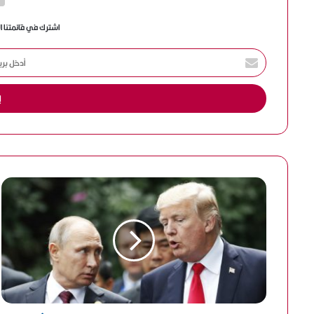
اشترك في قائمتنا ا
أ
د
خ
ل
ب
ر
ي
د
ك
ا
ل
إ
ل
ك
ت
ر
و
ن