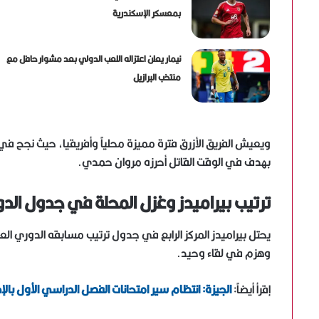
بمعسكر الإسكندرية
نيمار يعلن اعتزاله اللعب الدولي بعد مشوار حافل مع
منتخب البرازيل
ويعيش الفريق الأزرق فترة مميزة محلياً وأفريقيا، حيث نجح ف
بهدف في الوقت القاتل أحرزه مروان حمدي.
ترتيب بيراميدز وغزل المحلة في جدول الد
وهزم في لقاء وحيد.
إقرأ أيضاً:
الجيزة: انتظام سير امتحانات الفصل الدراسي الأول بال