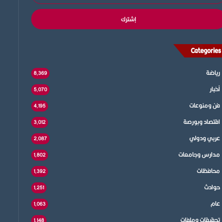
إلكتروني
Categories
رياضة
8٬369
أخبار
5٬070
فن ومنوعات
4٬195
اقتصاد وبورصة
3٬012
عربي ودولي
2٬087
مدارس وجامعات
1٬802
محافظات
1٬392
حوادث
1٬251
عام
1٬063
تحقيقات وملفات
1٬148