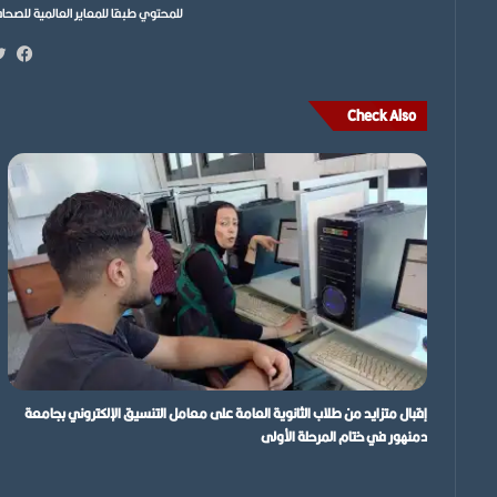
للمحتوي طبقا للمعاير العالمية للصحافة ونتمن
فيس
Check Also
إقبال متزايد من طلاب الثانوية العامة على معامل التنسيق الإلكتروني بجامعة
دمنهور في ختام المرحلة الأولى