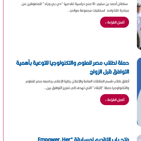
سلطان أحمد بن سليم: 10 منح دراسية تقدمها “دي بي ورلد” للمتفوقين من
مبادرة كلنا واحد استقبلت مجموعة موانئ…
أكمل القراءة »
حملة لطلاب مصر للعلوم والتكنولوجيا للتوعية بأهمية
التوافق قبل الزواج
أطلق طلاب قسم العلاقات العامة والإعلان يكلية الإعلام بجامعه مصر للعلوم
والتكنولوجيا حملة “إلتِقاء” التي تهدف إلى تعزيز التوافق بين…
أكمل القراءة »
فتح باب التقديم لمسابقة “Empower-Her