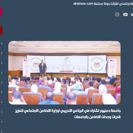
ي لقرائنا جولة ممتعة alrainow.com
ال
انستقرام
بوك
تويتر
يوتيوب
جامعة دمنهور تشارك في البرنامج التدريبي لوزارة التضامن الاجتماعي لتعزيز
قدرات وحدات التضامن بالجامعات