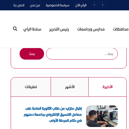
الرأي الآن
سياسة الخصوصية
من نحن
اتصل بنا
محافظات
مدارس وجامعات
رئيس التحرير
ساحة الرأي
بحث
ا
ل
ب
عن
ح
ث
ع
الأخيرة
الأشهر
تعليقات
ن
:
إقبال متزايد من طلاب الثانوية العامة على
معامل التنسيق الإلكتروني بجامعة دمنهور
في ختام المرحلة الأولى