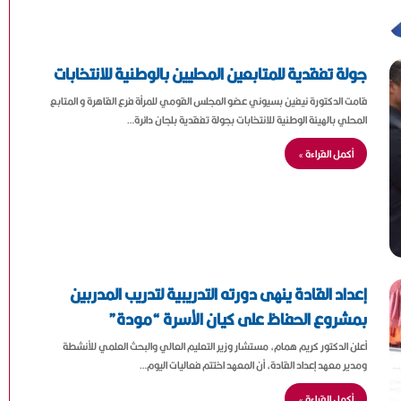
جولة تفقدية للمتابعين المحليين بالوطنية للانتخابات
قامت الدكتورة نيفين بسيوني عضو المجلس القومي للمرأة فرع القاهرة و المتابع
المحلي بالهيئة الوطنية للانتخابات بجولة تفقدية بلجان دائرة…
أكمل القراءة »
إعداد القادة ينهى دورته التدريبية لتدريب المدربين
بمشروع الحفاظ على كيان الأسرة “مودة”
أعلن الدكتور كريم همام، مستشار وزير التعليم العالي والبحث العلمي للأنشطة
ومدير معهد إعداد القادة، أن المعهد اختتم فعاليات اليوم…
أكمل القراءة »