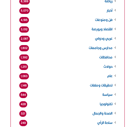
رياضة
8٬369
أخبار
5٬070
فن ومنوعات
4٬195
اقتصاد وبورصة
3٬012
عربي ودولي
2٬087
مدارس وجامعات
1٬802
محافظات
1٬392
حوادث
1٬251
عام
1٬063
تحقيقات وملفات
1٬148
سياسة
544
تكنولوجيا
428
الصحة والجمال
321
ساحة الرأي
249