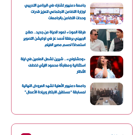
جامعة دمنهور تشارك في البرنامج التدريبي
لوزارة التضامن الاجتماعي لتعزيز قدرات
وحدات التضامن بالجامعات
فرقة الموت» تعود للحياة من جديد.. صلاح
الجهيني برفقة أحمد عز في لوكيشن التصوير
استعدادًا لحسم مصير الفيلم
«وحشتوني».. شيرين تشعل العلمين في ليلة
استثنائية ومفاجأة محمود الليثي تخطف
الأنظار
جامعة دمنهور الأهلية تشهد العروض النهائية
لمسابقة “مستقبل الابتكار وريادة الأعمال”