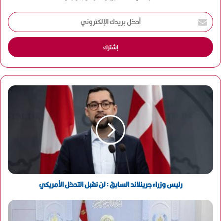
أ
د
خ
ل
ب
ر
ي
د
ك
ا
ل
إ
ل
ك
ت
ر
و
رئيس وزراء جرينلاند السابق : لن نقبل التدخل الأمريكي
ن
ي