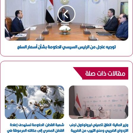
توجيه عاجل من الرئيس السيسي للحكومة بشأن أسعار السلع
مقالات ذات صلة
وزير المالية: اتفاق تكميلي لبروتوكول تجنب
شعبة القطن: الحكومة تستهدف إعادة
الازدواج الضريبي ومنع التهرب من الضريبة
القطن المصري إلى مكانته المرموقة في