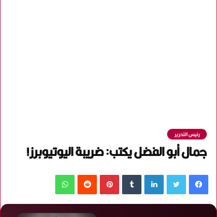
رئيس التحرير
جمال أبو الفضل يكتب: ضريبة اليوتيوبرز!
فيسبوك
تويتر
لينكدإن
‏Tumblr
بينتيريست
‏Reddit
واتساب