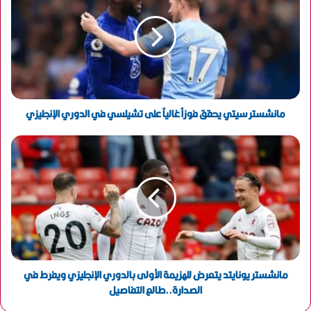
ا
ل
إ
ل
ك
ت
ر
و
مانشستر سيتي يحقق فوزاً غالياً على تشيلسي في الدوري الإنجليزي
ن
ي
مانشستر يونايتد يتعرض للهزيمة الأولى بالدوري الإنجليزي ويفرط في
الصدارة..طالع التفاصيل