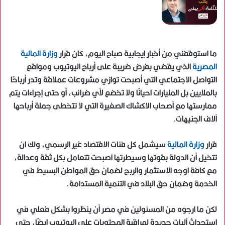
ما استوقفني من أخبار إيجابية صباح اليوم، كان قرار
وزارة المالية
المصرية
الذي يقضي بفرض ضريبة على أرباح اليوتيوب ومواقع
التواصل الاجتماعي التي أصبحت توازي مشروعات عملاقة وتدر أرباحًا
بالملايين بل المليارات احيانًا ولا تخضع لأي ضرائب، أو حتى إجراءات يتم
ممارستها مع أصحاب الاكشاك الصغيرة التي لا تتخطى جملة أرباحها
آلاف الجنيهات.
قرار
وزارة المالية
سيشمل كل فئات الاقتصاد غير الرسمي، ولك ان
تتخيل أن الدولة بقوتها وسيطرتها اصبحت تتعامل بكل ثقة وعدالة،
مع كافة اوجه الاستثمار والربح لضمان حق المواطن البسيط في
الخدمة وضمان حق البلاد في التنمية المستدامة.
لكن ما ارجوه من المسئولين في مصر أن ينظروا بشكل فعلي في
استحداث آليات جديدة لمراقبة المحتويات على اليوتيوب ايضًا، حتى