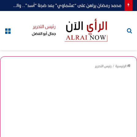
محمد رمضان يراهن على “عشماوي” بعد ضجة “أسد”.. والجمهور يترقب
بحث
الق
عن
الرئيسية
/
رئيس التحرير