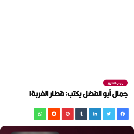
رئيس التحرير
جمال أبو الفضل يكتب: قطار الغربة!
فيسبوك
تويتر
لينكدإن
‏Tumblr
بينتيريست
‏Reddit
واتساب