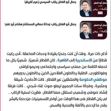
جمال أبو الفضل يكتب: السيسي زعيم أفريقيا
جمال أبو الفضل يكتب: وداعًا معالي المستشار هشام أبو علم!
أذكر ذات مرة ـ وقت أن كنت جنديًا بقيادة وحدات الصاعقة ـ أنى ركبت
قطارًا من
الإسكندرية
إلى
القاهرة
، كان القطار شعبيًا، شعبيًا بكل ما
تحمله الكلمة من معنى سياسى واجتماعى وديموغرافى
وفولكلورى، الطلبة يخالطون الفلاحين الذين يخالطون بدورهم
موظفي الحكومة
والمتنقلين عبر القطار، كانت الأحاديث شيقة
ومثمرة، وفجأة سكت الجميع ليعلو صوت غناء شجي.. كانت فرقة
إنشاد صوفى وشعبى تستقل معنا القطار، فقررت تسلية الركاب..
لم يكن القطار فى هذا الوقت من أواخر التسعينيات مزدحمًا بالبشر
بقدر ما ازدحم بالألفة والمحبة والسمر.