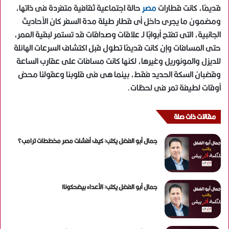
قديمًا، كانت قطارات
مصر
حالة اجتماعية ثقافية متفردة فى ذاتها،
ومضمون ما يجرى داخل أى قطار طيلة مدة السفر كان الأحاديث
الجانبية، التى تفتح أبوابًا لـ علاقات وصداقات قد تستمر لبقية العمر،
حتى المسافات وإن كانت قديمًا تطول قبل اكتشاف السرعات الهائلة
للديزل والمونوريل وغيرها، لكنها كانت مسافات على عقارب الساعة
وقضبان السكة الحديد فقط، بينما هى فى قلوبنا وعقولنا محض
أوقات لطيفة تمر فى لحظات.
مقالات ذات صلة
جمال أبو الفضل يكتب: كيف أفشلت مصر مخططات ترامب؟
جمال أبو الفضل يكتب: الأعداء بيضحكونا!