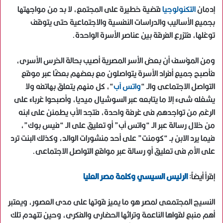
إدمان
التكنولوجيا
قضية خطيرة على المجتمع، لا بد من مواجهتها
بجميع الأساليب والدراسات النفسية والاجتماعية حتى يتوقف
توغلها، فتزرع الفرقة بين عناصر الأسرة الواحدة.
ومن المؤسف أن بعض الأسر المصرية أصيب بحالة الخرس الأسرى،
فأصبح جميع أفراد الأسرة يتواصلون مع بعضهم بعضًا عبر موقع
التواصل الاجتماعى والـ “
واتس آب
“، كل منهم يتعلق بهاتفه ولا
يشغله شىء إلا ما يتابعه عبر السوشيال ميديا، وأصبحوا غرباء على
الرغم من تواجدهم فى غرفة واحدة، فتجد الأب يطمئن على ابنه
من خلال رسالة عبر الـ “واتس آب” أو تعليق على الـ “فيس بوك”،
فيما يرد الابن بـ “كومنت” على أحد منشورات الوالد، وكذلك البنت ترد
على الأم فى تعليق أو رسالة عبر مواقع التواصل الاجتماعى.
إقرأ أيضاً:
الرئيس السيسي وكلمة مصر العليا
النسيج المجتمعى لمصر هو ما يميز قوتها على مدى العصور، ويعتبر
أهم منبع لقواها الناعمة وتراثها الحضارى والفكرى، وحين تتهدم تلك