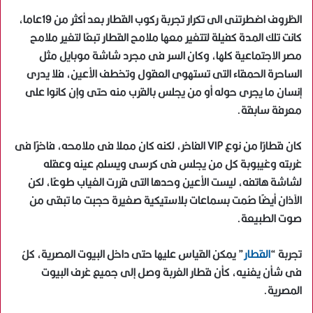
الظروف اضطرتنى الى تكرار تجربة ركوب القطار بعد أكثر من 19عاما،
كانت تلك المدة كفيلة لتتغير معها ملامح القطار تبعًا لتغير ملامح
مصر الاجتماعية كلها، وكان السر فى مجرد شاشة موبايل مثل
الساحرة الحمقاء التى تستهوى العقول وتخطف الأعين، فلا يدرى
إنسان ما يجرى حوله أو من يجلس بالقرب منه حتى وإن كانوا على
معرفة سابقة.
كان قطارًا من نوع VIP الفاخر، لكنه كان مملا فى ملامحه، فاخرًا فى
غربته وغيبوبة كل من يجلس فى كرسى ويسلم عينه وعقله
لشاشة هاتفه، ليست الأعين وحدها التى قررت الغياب طوعًا، لكن
الآذان أيضًا صُمت بسماعات بلاستيكية صغيرة حجبت ما تبقى من
صوت الطبيعة.
تجربة “
القطار
” يمكن القياس عليها حتى داخل البيوت المصرية، كلُ
فى شأن يغنيه، كأن قطار الغربة وصل إلى جميع غرف البيوت
المصرية.