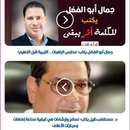
ك
ا
ل
إ
ل
ك
ت
ر
و
جمال أبو الفضل يكتب: مدارس الراهبات.. التربية قبل التعليم!
ن
ي
د. مصطفى خليل يكتب: نصائح وإرشادات في كيفية صناعة إضافات
ومركزات الأعلاف