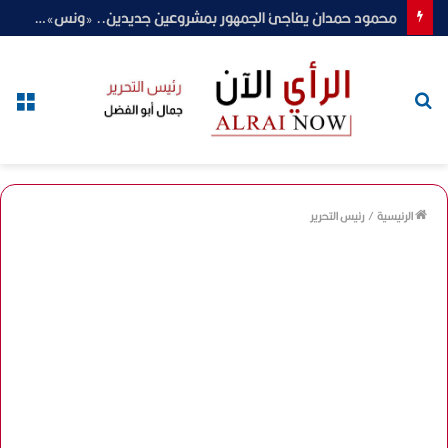
محمود حمدان يفاجئ الجمهور بمشروعين جديدين.. «ونس» لرمضان 2027 و«في البتنجان» ينطلق رسميًا
بحث
الق
عن
الرئيسية
/
رئيس التحرير