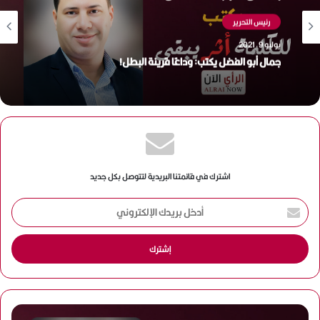
رئيس التحرير
يوليو 9, 2021
جمال أبو الفضل يكتب: وداعًا قرينة البطل!
اشترك في قائمتنا البريدية لتتوصل بكل جديد
أ
د
خ
ل
ب
ر
ي
د