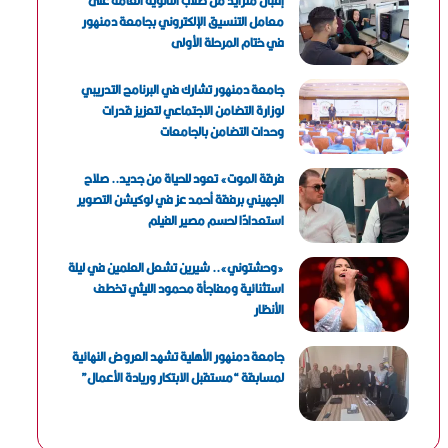
إقبال متزايد من طلاب الثانوية العامة على
معامل التنسيق الإلكتروني بجامعة دمنهور
في ختام المرحلة الأولى
جامعة دمنهور تشارك في البرنامج التدريبي
لوزارة التضامن الاجتماعي لتعزيز قدرات
وحدات التضامن بالجامعات
فرقة الموت» تعود للحياة من جديد.. صلاح
الجهيني برفقة أحمد عز في لوكيشن التصوير
استعدادًا لحسم مصير الفيلم
«وحشتوني».. شيرين تشعل العلمين في ليلة
استثنائية ومفاجأة محمود الليثي تخطف
الأنظار
جامعة دمنهور الأهلية تشهد العروض النهائية
لمسابقة “مستقبل الابتكار وريادة الأعمال”