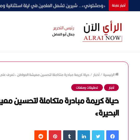
«وحشتوني».. شيرين تشعل العلمين في ليلة استثنائية ومف
أخبار عاجلة
الرئيسية
/
أخبار
/
حياة كريمة مبادرة متكاملة لتحسين معيشة المواطن «تعرف على إن
أخبار
تحقيقات وملفات
حياة كريمة مبادرة متكاملة لتحسين معي
البحيرة»
فيسبوك
تويتر
لينكدإن
‏Tumblr
بينتيريست
‏Reddit