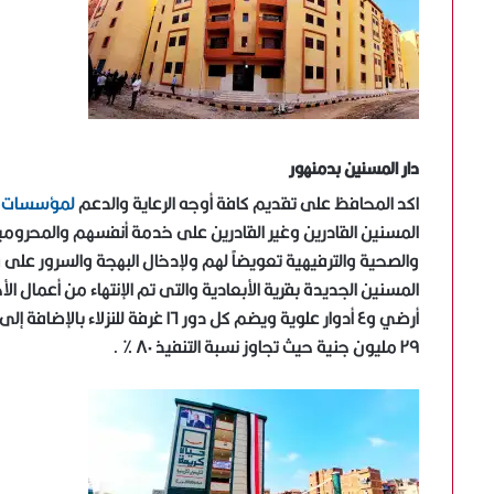
دار المسنين بدمنهور
اكد المحافظ على تقديم كافة أوجه الرعاية والدعم
لمؤسسات ال
المسنين القادرين وغير القادرين على خدمة أنفسهم والمحرومين 
والصحية والترفيهية تعويضاً لهم ولإدخال البهجة والسرور على 
أرضي و٤ أدوار علوية ويضم كل دور ١٦
٢٩ مليون جنية حيث تجاوز نسبة التنفيذ ٨٠ ٪ .