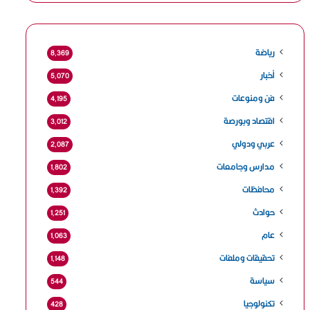
رياضة
8٬369
أخبار
5٬070
فن ومنوعات
4٬195
اقتصاد وبورصة
3٬012
عربي ودولي
2٬087
مدارس وجامعات
1٬802
محافظات
1٬392
حوادث
1٬251
عام
1٬063
تحقيقات وملفات
1٬148
سياسة
544
تكنولوجيا
428