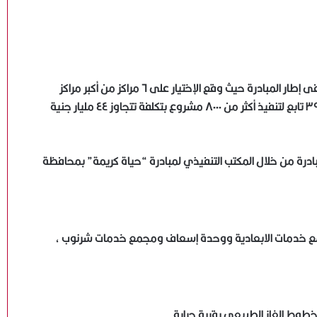
حصلت على نصيب كبير لتطوير مراكزها وقراها فى إطار المبادرة حيث وقع الإختيار على ٦ مراكز من أكبر مراكز
المحافظة تضم ٤٢ قرية رئيسية و٢٠٧ وحدة قروية وأكثر من ٣٩٠٠ تابع لتنفيذ أكثر من ٨٠٠٠ مشروع بتكلفة تتجاوز ٤٤ مليار جنية
درة من خلال المكتب التنفيذي لمبادرة “حياة كريمة” بمحافظة
جمع خدمات الابعادية ووحدة إسعاف ومجمع خدمات شرنوب ،
طوط الغاز الطبيعى بقرية حرارة.