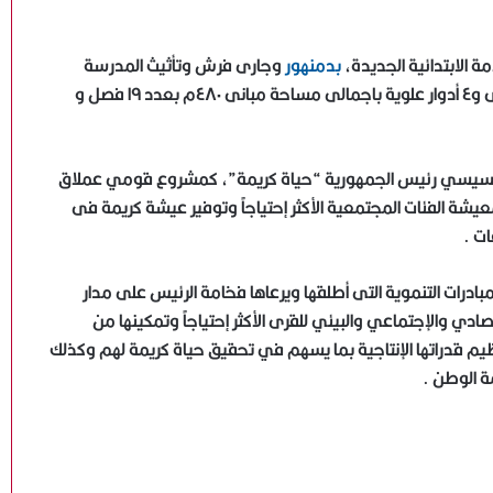
 الابتدائية الجديدة،
بدمنهور
وجارى فرش وتأثيث المدرسة
المقامة على مساحة اجمالية ٢٩٥٤ م٢ والمكونة من دور ارضى و٤ أدوار علوية باجمالى مساحة مبانى ٤٨٠م بعدد ١٩ فصل و
ح السيسي رئيس الجمهورية “حياة كريمة”، كمشروع قومي عملاق
 الفئات المجتمعية الأكثر إحتياجاً وتوفير عيشة كريمة فى
ات .
بادرات التنموية التى أطلقها ويرعاها فخامة الرئيس على مدار
ادي والإجتماعي والبيئي للقرى الأكثر إحتياجاً وتمكينها من
 قدراتها الإنتاجية بما يسهم في تحقيق حياة كريمة لهم وكذلك
ة الوطن .