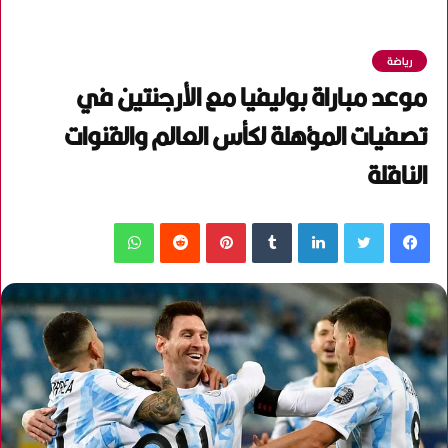
رياضة
موعد مباراة بوليفيا مع الأرجنتين في
تصفيات المؤهلة لكأس العالم والقنوات
الناقلة
فيسبوك
تويتر
لينكدإن
‏Tumblr
بينتيريست
‏Reddit
واتساب