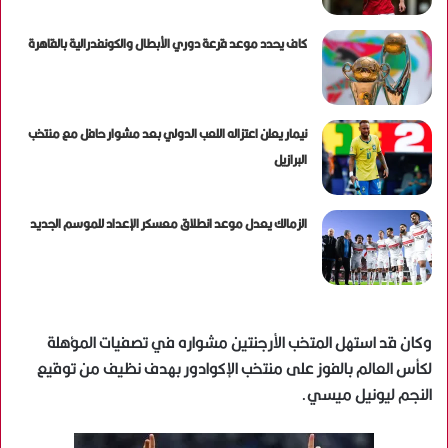
كاف يحدد موعد قرعة دوري الأبطال والكونفدرالية بالقاهرة
نيمار يعلن اعتزاله اللعب الدولي بعد مشوار حافل مع منتخب
البرازيل
الزمالك يعدل موعد انطلاق معسكر الإعداد للموسم الجديد
وكان قد استهل المتخب الأرجنتين مشواره في تصفيات المؤهلة
لكأس العالم بالفوز على منتخب الإكوادور بهدف نظيف من توقيع
النجم ليونيل ميسي.