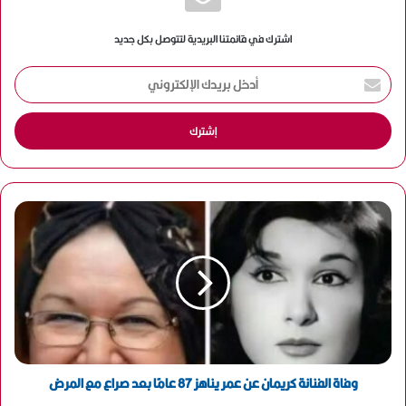
اشترك في قائمتنا البريدية لتتوصل بكل جديد
أ
د
خ
ل
ب
ر
ي
د
ك
ا
ل
إ
ل
ك
ت
ر
و
وفاة الفنانة كريمان عن عمر يناهز 87 عامًا بعد صراع مع المرض
ن