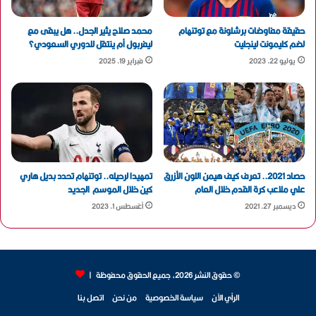
حقيقة مفاوضات برشلونة مع توتنهام
محمد صلاح يثير الجدل.. هل يبقى مع
لضم كليمونت لينجليت
ليفربول أم ينتقل للدوري السعودي؟
يوليو 22, 2023
فبراير 19, 2025
حصاد 2021.. تعرف كيف هيمن اللون الأزرق
تمهيدا لرحيله.. توتنهام تحدد بديل هاري
علي ملاعب كرة القدم خلال العام
كين خلال الموسم الجديد
ديسمبر 27, 2021
أغسطس 1, 2023
© حقوق النشر 2026، جميع الحقوق محفوظة |
الرأي الآن
سياسة الخصوصية
من نحن
اتصل بنا