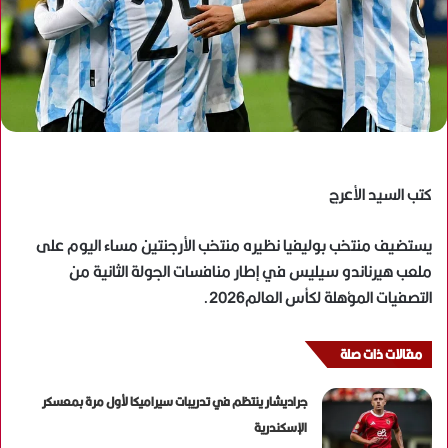
كتب السيد الأعرج
يستضيف منتخب بوليفيا نظيره منتخب الأرجنتين مساء اليوم على
ملعب هيرناندو سيليس في إطار منافسات الجولة الثانية من
التصفيات المؤهلة لكأس العالم2026.
مقالات ذات صلة
جراديشار ينتظم في تدريبات سيراميكا لأول مرة بمعسكر
الإسكندرية