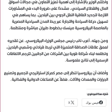
واختتم الوزير بالإشارة إلى أهمية تعزيز التعاون في مجالات أسواق
المال والقطاع السياحي، مشددًا على ضرورة البدء في المشاورات
اللازمة لتجديد اتفاقية النقل الجوي بين البلدين، بما يساهم في
تسهيل حركة السياحة والتجارة عبر ربط المدن السياحية المصرية
بالعاصمة البيلاروسية مينسك بخطوط طيران مباشرة ومنتظمة.
ومن جهته، أعرب نائب رئيس مجلس الوزراء البيلاروسي، عن تقديره
لعمق علاقات الصداقة المتميزة التي تربط قيادتي وشعبي البلدين،
وتطلعه لبناء شراكة قوية بين الشركات من الجانبين تترجم الاتفاقات
الرسمية إلى نتائج ملموسة.
وأضاف أن بيلاروسيا تنظر إلى مصر كمركز استراتيجي لتجميع وتصنيع
الجرارات والمعدات والآلات، فضلاً عن الصناعات الدوائية والغذائية.
شارك هذا الموضوع:
فيس بوك
X