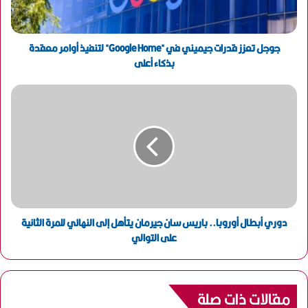
ك
ت
ر
و
جوجل تعزز قدرات جيميني في "Google Home" لتنفيذ أوامر معقدة
ن
بذكاء أعلى
ي
دوري أبطال أوروبا.. باريس سان جيرمان يتأهل إلى النهائي للمرة الثانية
على التوالي
مقالات ذات صلة