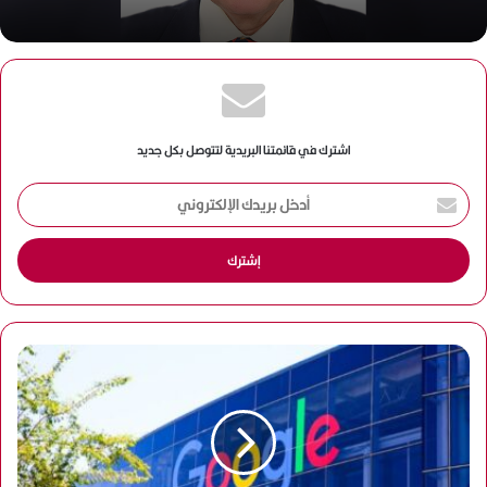
اشترك في قائمتنا البريدية لتتوصل بكل جديد
أ
د
خ
ل
ب
ر
ي
د
ك
ا
ل
إ
ل