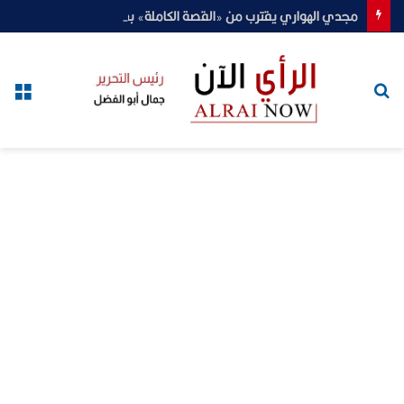
مجدي الهواري يقترب من «القصة الكاملة» بعد إعلان «الفركش»
بحث
الق
عن