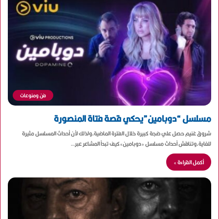
فن ومنوعات
مسلسل “دوبامين”يحكي قصة فتاة المنصورة
شروق غنيم حصل علي ضجة كبيرة خلال الفترة الماضية،ولذلك لأن أحداث المسلسل مثيرة
للغاية،وتناقش أحداث مسلسل «دوبامين»كيف تبدأ المشاعر عبر…
أكمل القراءة »