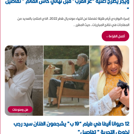
ويجز يطرح أغنية “عز العرب” قبل نهائي كأس العالم ” تفاصيل
“
إسراء البواردي أيام قليلة تفصلنا عن انتهاء مونديال قطر 2022، الذي امتلئ بالعديد من
المفاجآت في نتائج المباريات، حيث المقرر…
أكمل القراءة »
فن ومنوعات
12 حيوانا أليفا في فيلم “19 ب” يشجعون الفنان سيد رجب
لخوض التجربة ” تفاصيل”