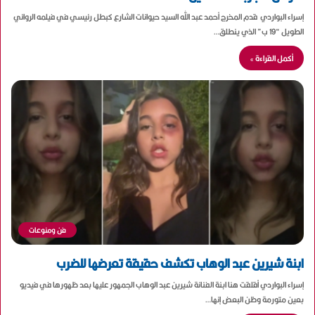
إسراء البواردي قدم المخرج أحمد عبد الله السيد حيوانات الشارع كبطل رئيسي في فيلمه الروائي
الطويل “19 ب” الذي ينطلق…
أكمل القراءة »
فن ومنوعات
ابنة شيرين عبد الوهاب تكشف حقيقة تعرضها للضرب
إسراء البواردي أقلقت هنا ابنة الفنانة شيرين عبد الوهاب الجمهور عليها بعد ظهورها في فيديو
بعين متورمة وظن البعض إنها…