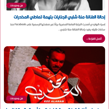
فن ومنوعات
إحالة الفنانة منة شلبي للجنايات بتهمة تعاطي المخدرات
إسراء البواردي أصدرت النيابة العامة المصرية بيانًا عبر صفحتها الرسمية على Facebook منذ
ساعات قليله يفيد بإحالة الفنانة منة شلبي…
أكمل القراءة »
فن ومنوعات