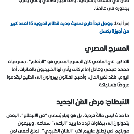
حتى في مقعده بمسرحية. وهذا انهيار أخلاقي وفني يضرب
بجذوره في عالمنا.
إقرأ أيضاً:
جوجل تبدأ طرح تحديث جديد لنظام اندرويد 15 لعدد كبير
من أجهزة بكسل
المسرح المصري
للتذكير, في الماضي كان المسرح المصري هو “المُعلم”. مسرحيات
محمد صبحي وعادل إمام كانت يأتي لها الخليجيون بالطائرات. أما
اليوم، فقد تغير الحال، وأصبح الفنانون يهرولون إلى الخليج ليقدموا
عروضًا مُستهلكة.
الانبطاح: مرض الفن الجديد
ما حدث ليس حالةً فردية، بل هو وباءٍ يُسمى “فن الانبطاح”. البعض
يتحولون إلى ببغاوات تردد ما يريد “الراعي” سماعه. ويبيعون
هويتهم كي يُطلق عليهم لقب “الفنان الخليجي”، تملق أعمى لمن