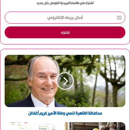
اشترك في قائمتنا البريدية لتتوصل بكل جديد
أ
د
خ
ل
ب
ر
ي
د
ك
ا
ل
إ
ل
ك
ت
ر
و
محافظة القاهرة تنعي وفاة الأمير كريم أغاخان
ن
ي