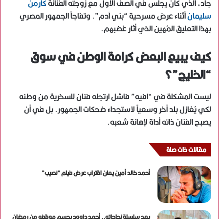
جاد، الذي كان يجلس في الصف الأول مع زوجته الفنانة
كارمن
سليمان
أثناء عرض مسرحية “بني آدم”. وتفاجأ الجمهور المصري
بهذا التعليق المُهين الذي أثار غضبهم.
كيف يبيع البعض كرامة الوطن في سوق
“الخليج”؟
ليست المشكلة في “افيه” فاشل ارتجله فنان للسخرية من وطنه
لكي يُغازل بلد أخر وسعياً لاستجداء ضحكات الجمهور. بل في أن
يصبح الفنان ذاته أداة لإهانة شعبه.
مقالات ذات صلة
أحمد خالد أمين يعلن اقتراب عرض فيلم “نصيب”
بعد سلسلة نجاحاته.. أحمد داوود يحسم موقفه من رمضان