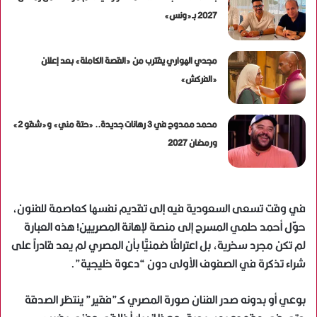
2027 بـ«ونس»
مجدي الهواري يقترب من «القصة الكاملة» بعد إعلان
«الفركش»
محمد ممدوح في 3 رهانات جديدة.. «حتة مني» و«شقو 2»
ورمضان 2027
في وقت تسعى السعودية فيه إلى تقديم نفسها كعاصمة للفنون،
حوّل أحمد حلمي المسرح إلى منصة لإهانة المصريين! هذه العبارة
لم تكن مجرد سخرية، بل اعترافًا ضمنيًّا بأن المصري لم يعد قادراً على
شراء تذكرة في الصفوف الأولى دون “دعوة خليجية”.
بوعي أو بدونه صدر الفنان صورة المصري كـ”فقير” ينتظر الصدقة