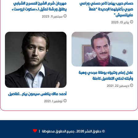
حسام حبيب يهنئ تامر حسني ورامي
مهرجان شرم الشيخ للمسرح الشبابي
صبري بأغنيتهما الجديدة “فعلاً
يطلق ورشة تمثيل لـ«سكوت تروست»
مابيتنسيش”
سبتمبر 11, 2023
يناير 13, 2025
عادل إمام وتنبؤه بوفاة مجدي وهبة
وأبنته تحكي التفاصيل كاملة
ديسمبر 22, 2021
أحمد مالك ينافس سيمون بيكر…تفاصيل
نوفمبر 1, 2021
© حقوق النشر 2026، جميع الحقوق محفوظة |