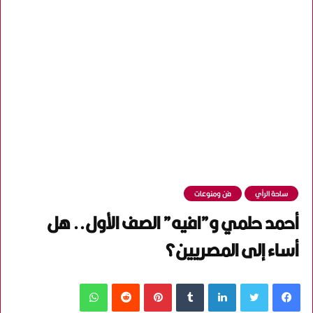
ساحة الرأي
فن ومنوعات
أحمد حلمي و”افيه” الصف الأول.. هل
أساء إلى المصريين؟
فيسبوك
تويتر
لينكدإن
‏Tumblr
بينتيريست
‏Reddit
واتساب