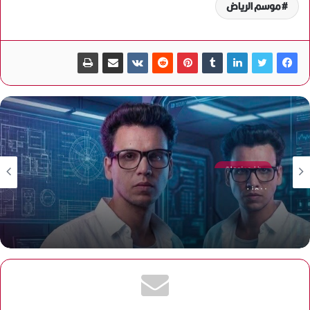
موسم الرياض
فن ومنوعات
منذ 3 أيام
«الكود الأخير».. مصطفى عبد الوهاب يخوض أولى بطولاته
المطلقة في الشورت دراما