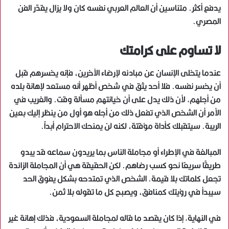
يدفع أكثر. متناسين أن العالم العربي نفسه كان ولا يزال يقدّر الفن
المصري.
لا تساوم على كرامتك
عندما يتخلى الإنسان عن مبادئه لإرضاء الآخرين، فإنه يخسرهم قبل
أن يخسر نفسه. فلا أحد يثق في شخص أظهر أنه مستعد لإهانة بلده
من أجلهم, لأن ذلك يدل على أن خيانتهم مسألة وقت. والغريب في
الأمر أن الشخص الذي تفعل ذلك من أجله هو أول من ينظر إليك بعين
الريبة. سيتقبلك كأداة مؤقتة، لكنه لن يمنحك الاحترام أبداً.
المبالغة في الإطراء أو مجاملة الناس بما يريدون سماعه قد يبدو
طريقًا سريعًا نحو كسب رضاهم. لكن الحقيقة هي أن المجاملة الزائدة
تجعل كلماتك بلا قيمة. الشخص الذي تمتدحه بشكل يفوق الحد
سيبدأ في رؤيتك كمنافق، ويصبح كل ما تقوله بلا ثمن.
في النهاية, إذا كان يقصد ما قاله لمجاملة السعودية، فذلك إهانة غير