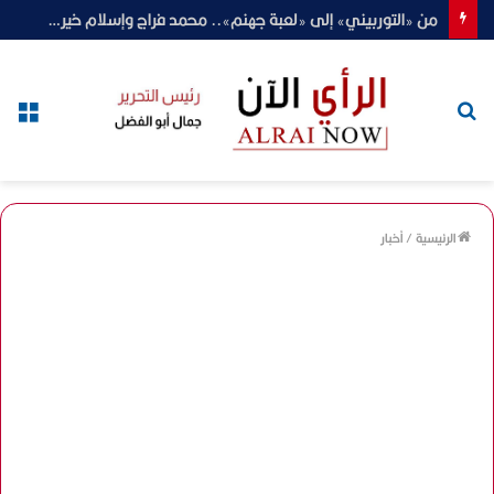
من «التوربيني» إلى «لعبة جهنم».. محمد فراج وإسلام خيري أمام أخطر ملفات «القصة الكاملة»
بحث
الق
عن
الرئيسية
/
أخبار