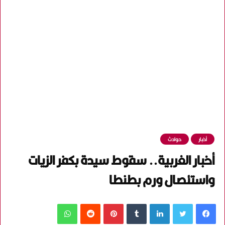
أخبار
حوادث
أخبار الغربية.. سقوط سيدة بكفر الزيات
واستئصال ورم بطنطا
فيسبوك
تويتر
لينكدإن
‏Tumblr
بينتيريست
‏Reddit
واتساب