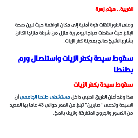
الغربية.. هيثم زهرة
وعلى الفور انتقلت قوة أمنية إلى مكان الواقعة حيث تبين صحة
البلاغ حيث سقطت صباح اليوم ربة منزل من شرفة منزلها الكائن
بشارع الشيخ صالح بمدينة كفر الزيات.
سقوط سيدة بكفر الزيات واستئصال ورم
بطنطا
سقوط سيدة بكفر الزيات
هذا وقد أعلن الفريق الطبي داخل
مستشفى طنطا الجامعي
أن
السيدة وتدعى “صابرين” تبلغ من العمر حوالي 43 عاما بها العديد
من الكسور والجروح المتفرقة ونزيف بالمخ.