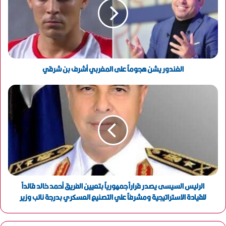
ل
إ
ل
ك
ت
ر
و
الغندور يشن هجوماً على المغربي أشرف بن شرقي
ن
ي
الرئيس السيسى يصدر قراراً جمهورياً بتعيين الفريق أحمد خالد قائداً
للقيادة الاستراتيجية ومشرفاً علي التصنيع العسكري بدرجة نائب وزير