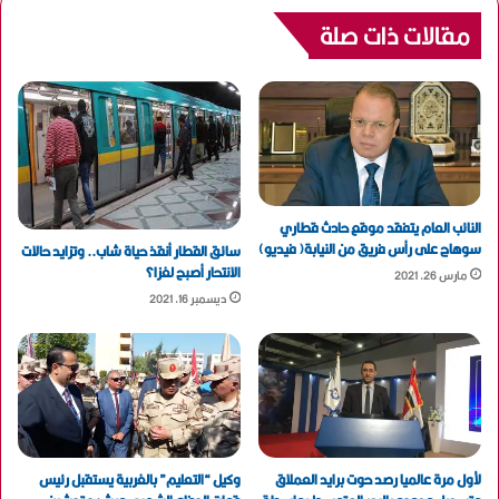
مقالات ذات صلة
النائب العام يتفقد موقع حادث قطاري
سوهاج على رأس فريق من النيابة( فيديو)
سائق القطار أنقذ حياة شاب.. وتزايد حالات
الانتحار أصبح لغزا؟
مارس 26, 2021
ديسمبر 16, 2021
لأول مرة عالميا رصد حوت برايد العملاق
وكيل “التعليم” بالغربية يستقبل رئيس