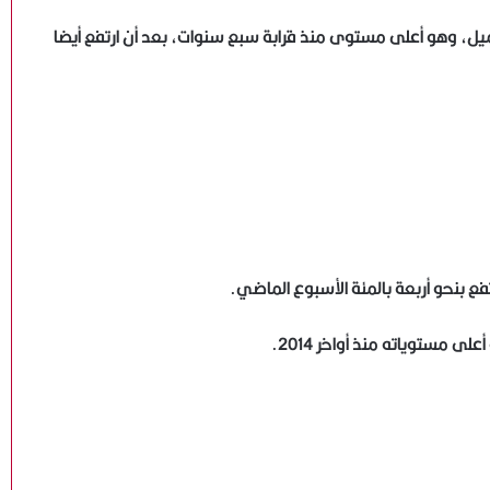
مريكي بنسبة 0.2 بالمئة، إلى 80.65 دولار للبرميل، وهو أعلى مستوى منذ قرابة سبع سنوات، بعد أن ارتفع أيضا