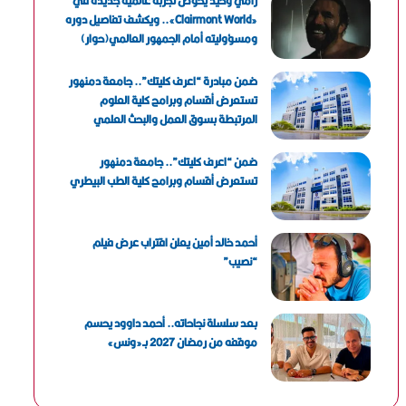
رامي وحيد يخوض تجربة عالمية جديدة في
«Clairmont World».. ويكشف تفاصيل دوره
ومسؤوليته أمام الجمهور العالمي(حوار)
ضمن مبادرة “اعرف كليتك”.. جامعة دمنهور
تستعرض أقسام وبرامج كلية العلوم
المرتبطة بسوق العمل والبحث العلمي
ضمن “اعرف كليتك”.. جامعة دمنهور
تستعرض أقسام وبرامج كلية الطب البيطري
أحمد خالد أمين يعلن اقتراب عرض فيلم
“نصيب”
بعد سلسلة نجاحاته.. أحمد داوود يحسم
موقفه من رمضان 2027 بـ«ونس»