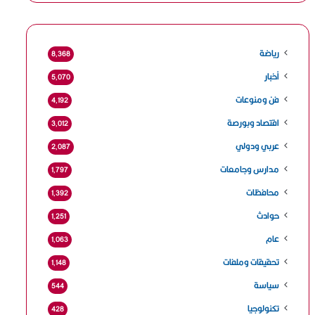
رياضة
8٬368
أخبار
5٬070
فن ومنوعات
4٬192
اقتصاد وبورصة
3٬012
عربي ودولي
2٬087
مدارس وجامعات
1٬797
محافظات
1٬392
حوادث
1٬251
عام
1٬063
تحقيقات وملفات
1٬148
سياسة
544
تكنولوجيا
428