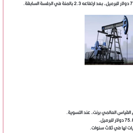
عضو بـ«الشيوخ» يشيد بإطلاق المنظومة الرقمية
القياس العالمي برنت، عند التسوية.
الموحدة لدعم المصنعين
وزير البترول يتابع ميدانيًا حريق سفينتي تغييز وتخزين بميناء